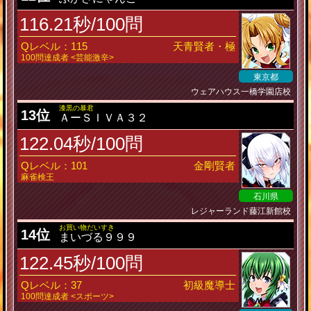
116.21秒/100問
Qレベル：115
天青賢者・極
100問達成者 <芸能激辛>
東京都
ウェアハウス一橋学園店校
漆黒の暴君
13位
ＡーＳＩＶＡ３２
122.04秒/100問
Qレベル：101
金剛賢者
麻雀検王
石川県
レジャーランド藤江新館校
お買い物だいすき
14位
まいづる９９９
122.45秒/100問
Qレベル：37
初級魔導士
100問達成者 <スポーツ>