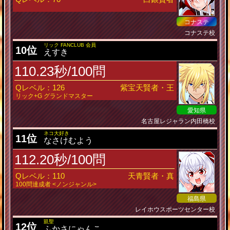
コナステ
コナステ校
リック FANCLUB 会員
10位
えすき
110.23秒/100問
Qレベル：126
紫宝天賢者・王
リック+G グランドマスター
愛知県
名古屋レジャラン内田橋校
ネコ大好き
11位
なさけむよう
112.20秒/100問
Qレベル：110
天青賢者・真
100問達成者 <ノンジャンル>
福島県
レイホウスポーツセンター校
凱聖
12位
ふかさにゃんこ