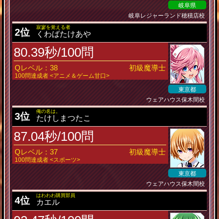
岐阜県
岐阜レジャーランド穂積店校
寂寥を覚える者
2位
くわばたけあや
80.39秒/100問
Qレベル：38
初級魔導士
100問達成者 <アニメ＆ゲーム甘口>
東京都
ウェアハウス保木間校
俺の名は。
3位
たけしまつたこ
87.04秒/100問
Qレベル：37
初級魔導士
100問達成者 <スポーツ>
東京都
ウェアハウス保木間校
はわわわ購買部員
4位
カエル