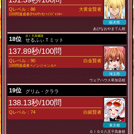
Qレベル：86
大黄金賢者
100問達成者(ﾀｲﾑｱﾀｯｸ) <ﾉﾝｼﾞｬﾝﾙ>
栃木県
あぴなおやまてん校
歩く天真爛漫
18位
せるふぃＴミット
137.89秒/100問
Qレベル：90
白金賢者
100問達成者 <ノンジャンル>
埼玉県
ウェアハウス草加店校
19位
グリム・クララ
138.13秒/100問
Qレベル：74
白銀賢者
東京都
ＧＩＧＯ八王子高倉校