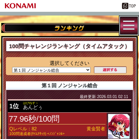
100問チャレンジランキング（タイムアタック）
選択してください
第１回 ノンジャンル総合
最終更新:2026.03.01 02:11
はぴねす～
1位
あんどぅ
77.96秒/100問
Qレベル：82
黄金賢者
100問達成者(ﾀｲﾑｱﾀｯｸ) <ﾉﾝｼﾞｬﾝﾙ>