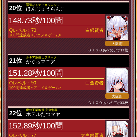
陽気なメディカルエルフ
20位
ほんじょうらんこ
148.73秒/100問
Qレベル：70
白銀賢者
100問達成者 <アニメ＆ゲーム>
大阪府
ＧＩＧＯあべのアポロ校
ルキア激推しフリーク
21位
かぐらマニア
151.28秒/100問
Qレベル：90
白金賢者
100問達成者 <アニメ＆ゲーム>
大阪府
ＧＩＧＯあべのアポロ校
魔の工業地帯 完全制覇
22位
ホテルたつマヤ
152.89秒/100問
Qレベル：77
大白銀賢者