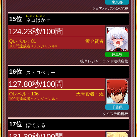
東京都
ウェアハウス保木間校
にゃ？ にゃ？
15位
ネコはかせ
124.23秒/100問
Qレベル：81
黄金賢者
100問達成者 <ノンジャンル>
岐阜県
岐阜レジャーランド穂積店校
16位
ストロベリー
127.80秒/100問
Qレベル：106
天青賢者・煌
100問達成者 <ノンジャンル>
千葉県
タイステ船橋校
17位
ぽてふる
131.39秒/100問