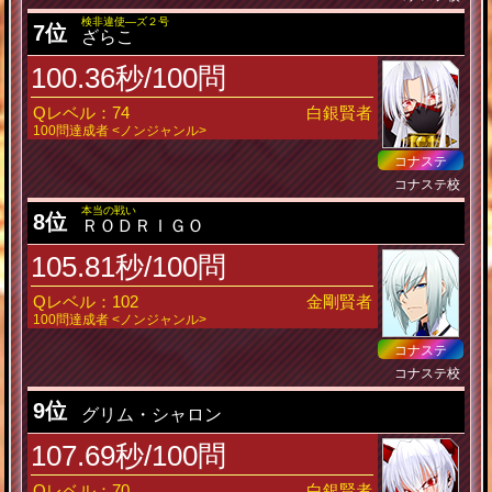
検非違使―ズ２号
7位
ざらこ
100.36秒/100問
Qレベル：74
白銀賢者
100問達成者 <ノンジャンル>
コナステ
コナステ校
本当の戦い
8位
ＲＯＤＲＩＧＯ
105.81秒/100問
Qレベル：102
金剛賢者
100問達成者 <ノンジャンル>
コナステ
コナステ校
9位
グリム・シャロン
107.69秒/100問
Qレベル：70
白銀賢者