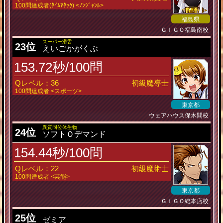
100問達成者(ﾀｲﾑｱﾀｯｸ) <ﾉﾝｼﾞｬﾝﾙ>
福島県
ＧＩＧＯ福島南校
スーパー滑舌
23位
えいごかがくぶ
153.72秒/100問
Qレベル：36
初級魔導士
100問達成者 <スポーツ>
東京都
ウェアハウス保木間校
異質同位体生物
24位
ソフトＯデマンド
154.44秒/100問
Qレベル：22
初級魔術士
100問達成者 <芸能>
東京都
ＧｉＧＯ総本店校
25位
ゼミア