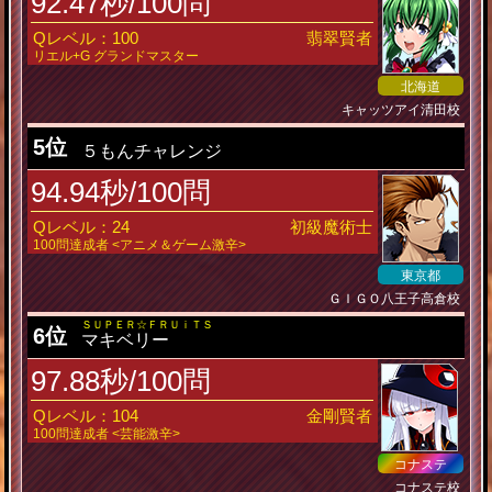
92.47秒/100問
Qレベル：100
翡翠賢者
リエル+G グランドマスター
北海道
キャッツアイ清田校
5位
５もんチャレンジ
94.94秒/100問
Qレベル：24
初級魔術士
100問達成者 <アニメ＆ゲーム激辛>
東京都
ＧＩＧＯ八王子高倉校
ＳＵＰＥＲ☆ＦＲＵｉＴＳ
6位
マキベリー
97.88秒/100問
Qレベル：104
金剛賢者
100問達成者 <芸能激辛>
コナステ
コナステ校