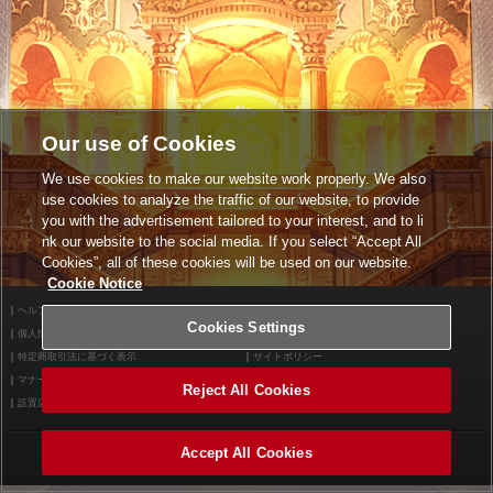
Our use of Cookies
We use cookies to make our website work properly. We also
use cookies to analyze the traffic of our website, to provide
you with the advertisement tailored to your interest, and to li
nk our website to the social media. If you select “Accept All
Cookies”, all of these cookies will be used on our website.
Cookie Notice
ヘルプ
利用規約
Cookies Settings
個人情報等保護方針
外部送信について
特定商取引法に基づく表示
サイトポリシー
マナー＆ルール
お問い合わせ
Reject All Cookies
設置店舗検索
Cookies Settings
Accept All Cookies
©2026 Konami Arcade Games