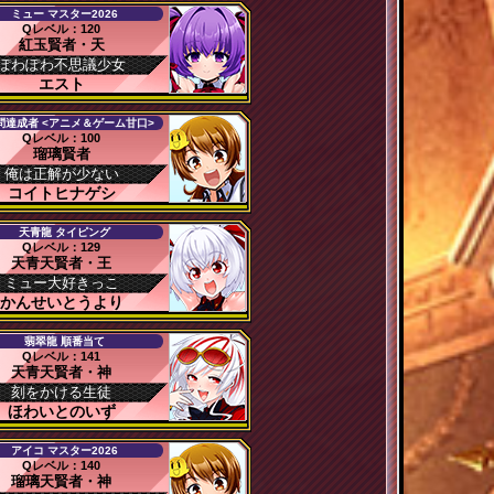
ミュー マスター2026
Qレベル：120
紅玉賢者・天
ぽわぽわ不思議少女
エスト
0問達成者 <アニメ＆ゲーム甘口>
Qレベル：100
瑠璃賢者
俺は正解が少ない
コイトヒナゲシ
天青龍 タイピング
Qレベル：129
天青天賢者・王
ミュー大好きっこ
かんせいとうより
翡翠龍 順番当て
Qレベル：141
天青天賢者・神
刻をかける生徒
ほわいとのいず
アイコ マスター2026
Qレベル：140
瑠璃天賢者・神