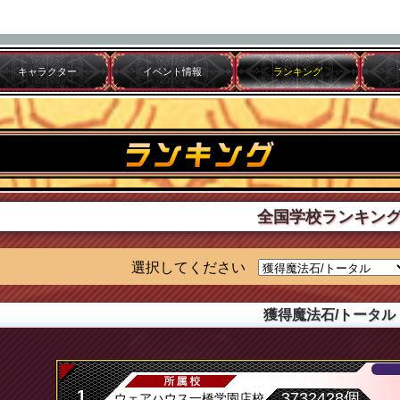
キャラクター
イベント情報
ランキング
全国学校ランキン
選択してください
獲得魔法石/トータル
1
3732428個
ウェアハウス一橋学園店校