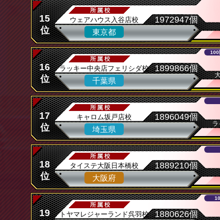
15
1972947個
ウェアハウス入谷店校
位
東京都
100
16
1899866個
ラッキー中央店フェリシダ校
位
千葉県
17
1896049個
キャロム坂戸店校
ラ
位
埼玉県
18
1889210個
タイステ大阪日本橋校
位
大阪府
1
19
1880626個
トヤマレジャーランド呉羽校