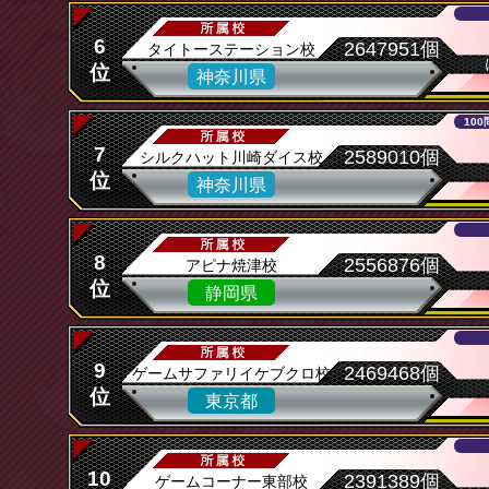
6
2647951個
タイトーステーション校
位
神奈川県
10
7
2589010個
シルクハット川崎ダイス校
位
神奈川県
8
2556876個
アピナ焼津校
位
静岡県
9
2469468個
ゲームサファリイケブクロ校
位
東京都
10
2391389個
ゲームコーナー東部校