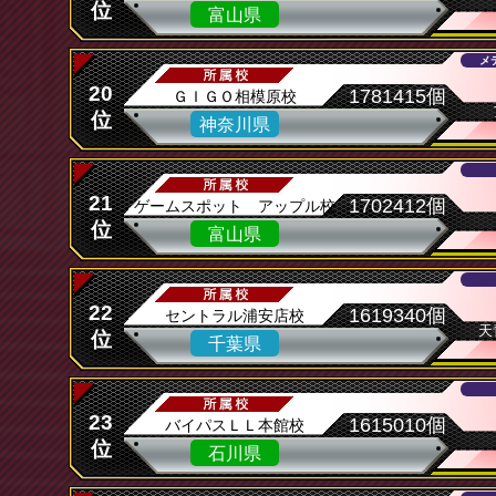
位
富山県
メ
20
1781415個
ＧＩＧＯ相模原校
位
神奈川県
21
1702412個
ゲームスポット アップル校
位
富山県
22
1619340個
セントラル浦安店校
天
位
千葉県
23
1615010個
バイパスＬＬ本館校
位
石川県