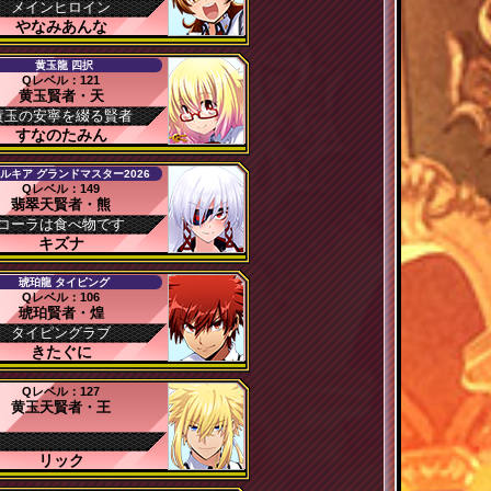
メインヒロイン
やなみあんな
黄玉龍 四択
Qレベル：121
黄玉賢者・天
黄玉の安寧を綴る賢者
すなのたみん
ルキア グランドマスター2026
Qレベル：149
翡翠天賢者・熊
コーラは食べ物です
キズナ
琥珀龍 タイピング
Qレベル：106
琥珀賢者・煌
タイピングラブ
きたぐに
Qレベル：127
黄玉天賢者・王
リック