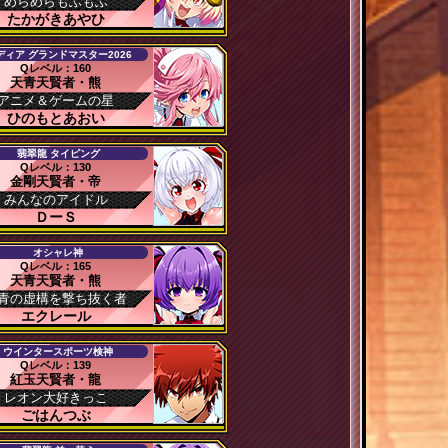
めらめらもふもふ
たかがきあやひ
ディア グランドマスター2026
Qレベル：160
天青天賢者・熊
アニメ＆ゲームの星
ひのもとあおい
翡翠龍 タイピング
Qレベル：130
金剛天賢者・帝
みんなのアイドル
ＤーＳ
オシャレ神
Qレベル：165
天青天賢者・熊
青の虚構を撃ち抜く者
エクレール
ウインタースポーツ検神
Qレベル：139
紅玉天賢者・龍
レオン大好きっこ
ごはんつぶ