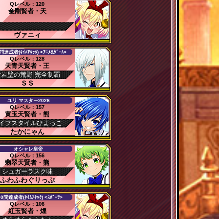
Qレベル：120
金剛賢者・天
ヴァニィ
問達成者(ﾀｲﾑｱﾀｯｸ) <ｱﾆﾒ&ｹﾞｰﾑ>
Qレベル：128
天青天賢者・王
大岩壁の荒野 完全制覇
ＳＳ
ユリ マスター2026
Qレベル：157
黄玉天賢者・熊
イフスタイルひよっこ
たかにゃん
オシャレ皇帝
Qレベル：156
翡翠天賢者・熊
シュガーラスク味
ふわふわぐりっぷ
00問達成者(ﾀｲﾑｱﾀｯｸ) <ｽﾎﾟｰﾂ>
Qレベル：106
紅玉賢者・煌