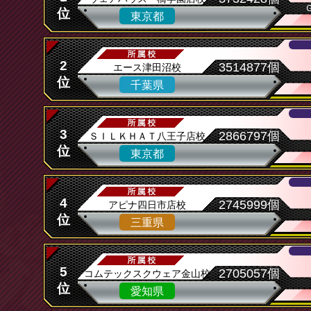
位
東京都
2
3514877個
エース津田沼校
位
千葉県
3
2866797個
ＳＩＬＫＨＡＴ八王子店校
位
東京都
4
2745999個
アピナ四日市店校
位
三重県
5
2705057個
コムテックスクウェア金山校
位
愛知県