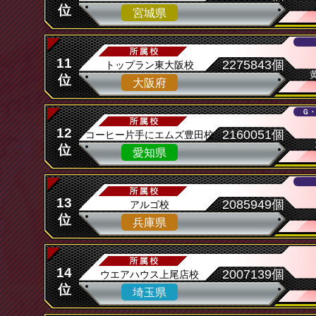
位
宮城県
11
2275843個
トップラン東大阪校
位
大阪府
Ｇ・
12
2160051個
コーヒー片手にエムズ豊田校
位
愛知県
13
2085949個
アルゴ校
位
兵庫県
14
2007139個
ウエアハウス上尾店校
位
埼玉県