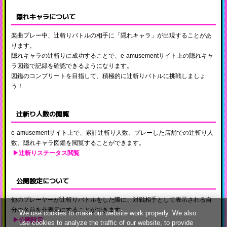
隠れキャラについて
楽曲プレー中、辻斬りバトルの相手に「隠れキャラ」が出現することがあ
ります。
隠れキャラの辻斬りに成功することで、e-amusementサイト上の隠れキャ
ラ図鑑で記録を確認できるようになります。
図鑑のコンプリートを目指して、積極的に辻斬りバトルに挑戦しましょ
う！
辻斬り人数の閲覧
e-amusementサイト上で、累計辻斬り人数、プレーした店舗での辻斬り人
数、隠れキャラ図鑑を閲覧することができます。
▶辻斬りステータス閲覧
公開設定について
他のプレーヤーが辻斬りバトルをした際に、対戦相手として表示される自
分の名前を非表示にすることができます。
We use cookies to make our website work properly. We also
▶公開設定
use cookies to analyze the traffic of our website, to provide