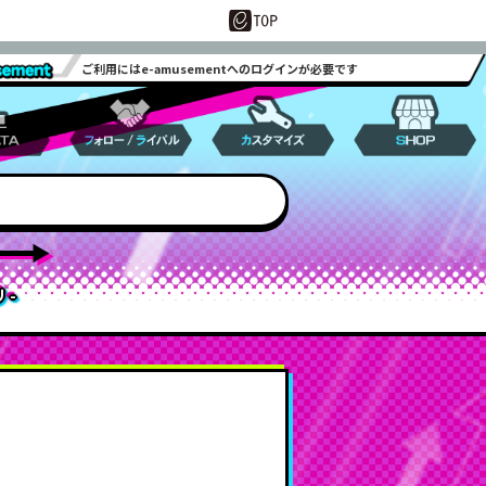
ご利用にはe-amusementへのログインが必要です
nt passを
使用した遊び方
新機能一覧
ップ！
ズ
グRANKING
プレーヤーノーツレーダー
ピンキーアンダーグラウンド
楽曲データ/マイベスト
プレーヤー検索
ターンテーブル
DJ NAME変更
RANKING
usement pass
選曲画面リニューアル
別
楽曲データ/最近プレー
師弟システム
キービーム
プレーデータ
ナビゲート機能
 -
プレー録画機能
イバル挑戦状
マイアクティビティ機能
カー
プレミアム
カスタマイズメーカー
PASELI
サブライバル機能
ピンキージャンプアップ！
ロボライバル
プレミアムエリア強化
師弟システム
2人プレー機能強化
辻斬りバトル
musementアプリ