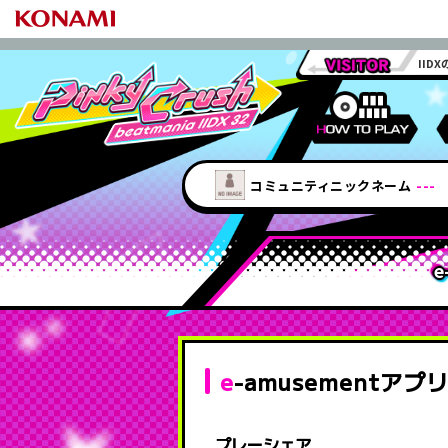
II
遊び方について
LIGHTNING MODEL
プラチナメンバーズカード
クプロカスタマイズ
行脚王RANKING
フォローリスト
ARENAモード
ステータス
コミュニティニックネーム
---
ゲームの開始
プレミアムエ
アリーナクラス
楽曲データ/シリーズ
CARD CONNECT
TOP RANKER RANKING
アリ
レーンカバー /
逆ライバル情報
グラフエリア / LIFT
ゲーム画面詳細
ランダムレーン
e
ARENAモード
ゲームオプション
プレー録画
フルコンボ
ハイスピードオプション
カジュアル大
ランダムレーンチケット
テンキーオプション
段位認定 -極
スコアグラフ
BPLバトルモ
プレーデータ
CSVダウンロード
UL
e-amusementアプ
エフェクター
カメラ機能
プレーシェア