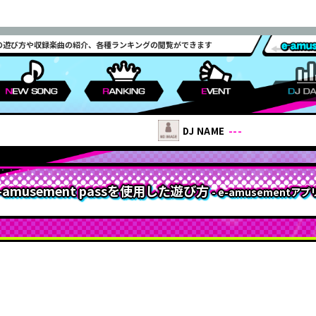
DXの遊び方や収録楽曲の紹介、各種ランキングの閲覧ができます
専用機能
ゲームモード
e-amuseme
WEEKLY RANKING
WORLD TOURISM
フォロワーリスト
クプロパーツ
公開設定
行脚
WEEKLY RANKING
ピンキージャンプア
プレーカスタマイ
ライバルリスト
段位認定
爆発
レーティン
DJ NAME
---
リア
スタンダード
e-am
ーナキューブ
楽曲データ/曲名
RANKING
楽曲データ/難易度
TOP RANKER
ロボライバル
判定文字
ライバル挑戦状
ノーツ
チケット
ステップアップ
-amusement passを使用した遊び方
- e-amusementアプリ
WEEKLY RANKING
辻斬りバトル
機能
段位認定
ラ
秘蔵のレコード
クプロパーツメー
会機能
プレミアムフリー
IIDXタワー
勲章
-
ード
TIMATE MOBILE連動
リ
e-a