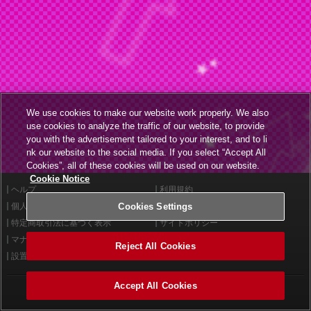
We use cookies to make our website work properly. We also
use cookies to analyze the traffic of our website, to provide
you with the advertisement tailored to your interest, and to li
nk our website to the social media. If you select “Accept All
Cookies”, all of these cookies will be used on our website.
Cookie Notice
ヘルプ
利用規約
個人情報等保護方針
Cookies Settings
外部送信について
特定商取引法に基づく表示
サイトポリシー
マナー＆ルール
お問い合わせ
Reject All Cookies
設置店舗検索
Cookies Settings
Accept All Cookies
©2026 Konami Arcade Games