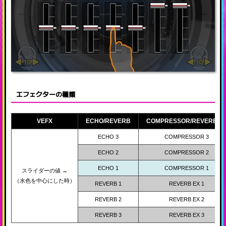
エフェクターの種類
VEFX
ECHO/REVERB
COMPRESSOR/REVERB E
ECHO 3
COMPRESSOR 3
ECHO 2
COMPRESSOR 2
ECHO 1
COMPRESSOR 1
スライダーの値 →
（水色を中心にした時）
REVERB 1
REVERB EX 1
REVERB 2
REVERB EX 2
REVERB 3
REVERB EX 3