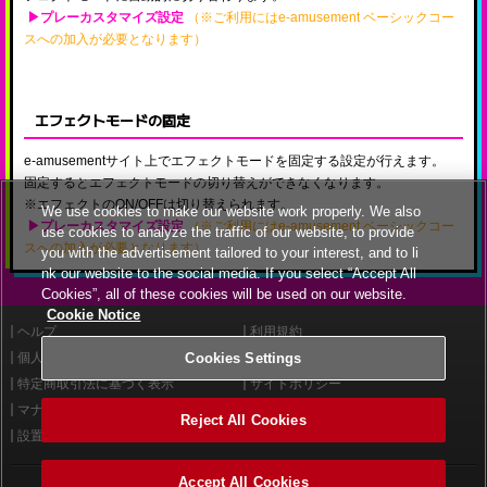
▶プレーカスタマイズ設定
（※ご利用にはe-amusement ベーシックコー
スへの加入が必要となります）
エフェクトモードの固定
e-amusementサイト上でエフェクトモードを固定する設定が行えます。
固定するとエフェクトモードの切り替えができなくなります。
※エフェクトのON/OFFは切り替えられます。
We use cookies to make our website work properly. We also
▶プレーカスタマイズ設定
（※ご利用にはe-amusement ベーシックコー
use cookies to analyze the traffic of our website, to provide
スへの加入が必要となります）
you with the advertisement tailored to your interest, and to li
nk our website to the social media. If you select “Accept All
Cookies”, all of these cookies will be used on our website.
Cookie Notice
ヘルプ
利用規約
Cookies Settings
個人情報等保護方針
外部送信について
特定商取引法に基づく表示
サイトポリシー
マナー＆ルール
お問い合わせ
Reject All Cookies
設置店舗検索
Cookies Settings
Accept All Cookies