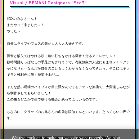
Visual / BEMANI Designers "5to3"
IIDXのみなさ～ん！
またやって来ました～！
やった～！
自分はライブやフェスの類が大大大大大好きです。
興奮と酸欠でぼやける頭に追い打ちをかける爆音！迸るアドレナリン！
数時間踊りっぱなしの手足はちぎれそうで、有象無象の人波にもまれメチャクチ
ャになりもうなんだか自分のこともよくわからなくなってきたら、そこにはギラ
ギラと極彩色に輝く極楽浄土が…。
そんな熱い現場のバイブスが目に浮かんでくるアゲ～な楽曲で、大変楽しみなが
ら制作させてもらいました！
この曲もどこかで生で聴ける機会があってほしいものです。
ちなみに、クリップのお兄さんの名前は陵伽くんといいます。とってもいい声で
す。
We use cookies to make our website work properly. We also