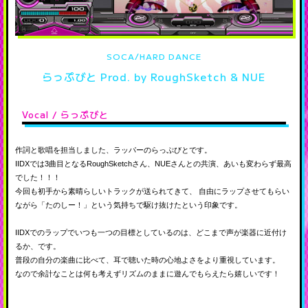
SOCA/HARD DANCE
らっぷびと Prod. by RoughSketch & NUE
Vocal / らっぷびと
作詞と歌唱を担当しました、ラッパーのらっぷびとです。
IIDXでは3曲目となるRoughSketchさん、NUEさんとの共演、あいも変わらず最高
でした！！！
今回も初手から素晴らしいトラックが送られてきて、
自由にラップさせてもらい
ながら「たのしー！」という気持ちで駆け抜けたという印象です。
IIDXでのラップでいつも一つの目標としているのは、どこまで声が楽器に近付け
るか、です。
普段の自分の楽曲に比べて、耳で聴いた時の心地よさをより重視しています。
なので余計なことは何も考えずリズムのままに遊んでもらえたら嬉しいです！