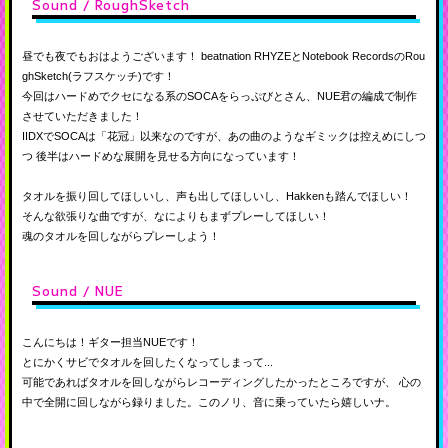
Sound / RoughSketch
昼でも夜でもおはようございます！ beatnation RHYZEとNotebook RecordsのRou
ghSketch(ラフスケッチ)です！
今回はハードめでクセになる系のSOCAをらっぷびとさん、NUE君の編成で制作
させていただきました！
IIDXでSOCAは「花冠」以来なのですが、あの曲のようなギミックは控えめにしつ
つ
後半はハードめな展開を見せる方向になっています！
タオルを振り回してほしいし、声も出してほしいし、Hakkenも踏んでほしい！
そんな欲張りな曲ですが、なによりもまずプレーしてほしい！
魂のタオルを回しながらプレーしよう！
Sound / NUE
こんにちは！ギター担当NUEです！
とにかくサビでタオルを回したくなってしまって...
可能であればタオルを回しながらレコーディングしたかったところですが、
心の
中で全開に回しながら録りました。このノリ、音に乗っていたら嬉しいナ。