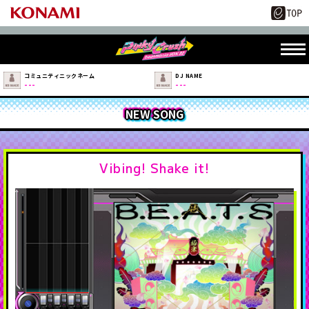
コミュニティニックネーム
DJ NAME
---
---
NEW SONG
Vibing! Shake it!