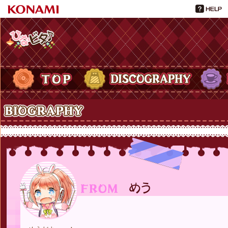
ひなビタ♪
TOP
DISCOGRAPHY
PROFIL
Biography