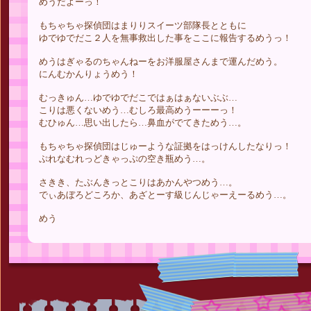
めうだよーっ！
もちゃちゃ探偵団はまりりスイーツ部隊長とともに
ゆでゆでだこ２人を無事救出した事をここに報告するめうっ！
めうはぎゃるのちゃんねーをお洋服屋さんまで運んだめう。
にんむかんりょうめう！
むっきゅん…ゆでゆでだこではぁはぁないぶぶ…
こりは悪くないめう…むしろ最高めうーーーっ！
むひゅん…思い出したら…鼻血がでてきためう…。
もちゃちゃ探偵団はじゅーような証拠をはっけんしたなりっ！
ぷれなむれっどきゃっぷの空き瓶めう…。
さきき、たぶんきっとこりはあかんやつめう…。
でぃあぼろどころか、あざとーす級じんじゃーえーるめう…。
めう