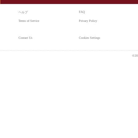
FAQ
ヘルプ
Terms of Service
Privacy Policy
Contact Us
Cookies Settings
©20