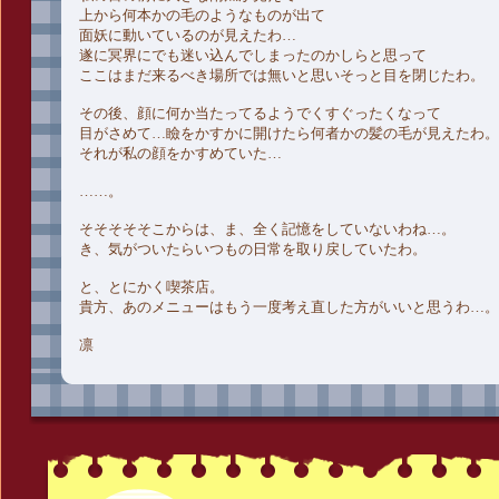
上から何本かの毛のようなものが出て
面妖に動いているのが見えたわ…
遂に冥界にでも迷い込んでしまったのかしらと思って
ここはまだ来るべき場所では無いと思いそっと目を閉じたわ。
その後、顔に何か当たってるようでくすぐったくなって
目がさめて…瞼をかすかに開けたら何者かの髪の毛が見えたわ。
それが私の顔をかすめていた…
……。
そそそそそこからは、ま、全く記憶をしていないわね…。
き、気がついたらいつもの日常を取り戻していたわ。
と、とにかく喫茶店。
貴方、あのメニューはもう一度考え直した方がいいと思うわ…。
凛