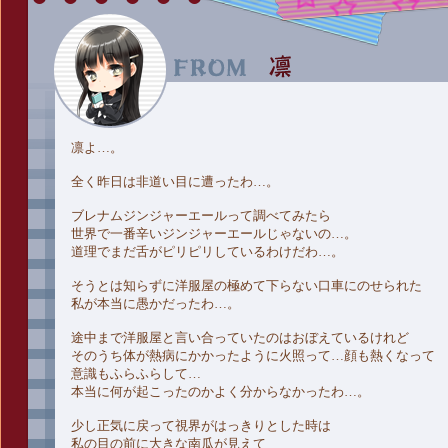
凛よ…。
全く昨日は非道い目に遭ったわ…。
ブレナムジンジャーエールって調べてみたら
世界で一番辛いジンジャーエールじゃないの…。
道理でまだ舌がピリピリしているわけだわ…。
そうとは知らずに洋服屋の極めて下らない口車にのせられた
私が本当に愚かだったわ…。
途中まで洋服屋と言い合っていたのはおぼえているけれど
そのうち体が熱病にかかったように火照って…顔も熱くなって
意識もふらふらして…
本当に何が起こったのかよく分からなかったわ…。
少し正気に戻って視界がはっきりとした時は
私の目の前に大きな南瓜が見えて