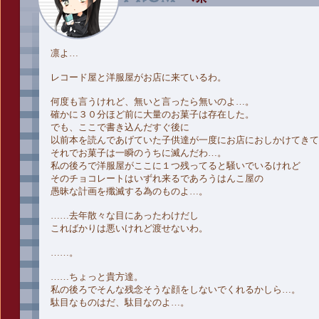
凛よ…
レコード屋と洋服屋がお店に来ているわ。
何度も言うけれど、無いと言ったら無いのよ…。
確かに３０分ほど前に大量のお菓子は存在した。
でも、ここで書き込んだすぐ後に
以前本を読んであげていた子供達が一度にお店におしかけてきて
それでお菓子は一瞬のうちに滅んだわ…。
私の後ろで洋服屋がここに１つ残ってると騒いでいるけれど
そのチョコレートはいずれ来るであろうはんこ屋の
愚昧な計画を殲滅する為のものよ…。
……去年散々な目にあったわけだし
こればかりは悪いけれど渡せないわ。
……。
……ちょっと貴方達。
私の後ろでそんな残念そうな顔をしないでくれるかしら…。
駄目なものはだ、駄目なのよ…。