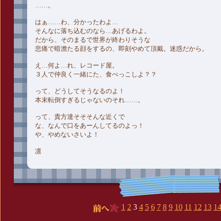
……。
はぁ……わ、分かったわよ…
そんなに落ち込むのなら…あげるわよ。
だから、そのまるで世界が終わりそうな
悲痛で暗澹たる顔をするの、即刻やめて頂戴。迷惑だから。
え…何よ…れ、レコード屋。
３人で仲良く一緒にた、食べっこしよ？？
って、どうしてそうなるのよ！
本末転倒すぎるじゃないのそれ……。
って、貴方達そそそんな近くで
な、なんで口をあーんしてるのよっ！
や、やめないさいよ！
凛
1
2
3
4
5
6
7
8
9
10
11
12
13
1
前へ