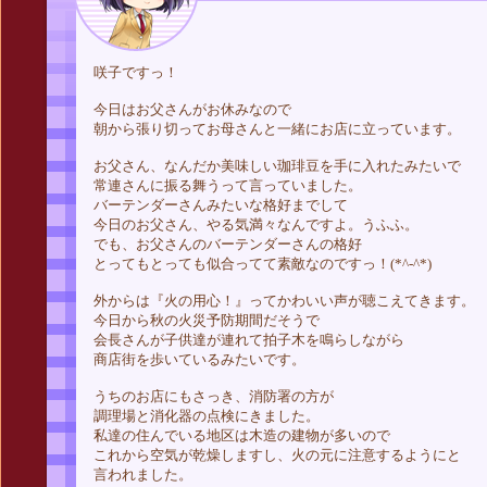
咲子ですっ！
今日はお父さんがお休みなので
朝から張り切ってお母さんと一緒にお店に立っています。
お父さん、なんだか美味しい珈琲豆を手に入れたみたいで
常連さんに振る舞うって言っていました。
バーテンダーさんみたいな格好までして
今日のお父さん、やる気満々なんですよ。うふふ。
でも、お父さんのバーテンダーさんの格好
とってもとっても似合ってて素敵なのですっ！(*^-^*)
外からは『火の用心！』ってかわいい声が聴こえてきます。
今日から秋の火災予防期間だそうで
会長さんが子供達が連れて拍子木を鳴らしながら
商店街を歩いているみたいです。
うちのお店にもさっき、消防署の方が
調理場と消化器の点検にきました。
私達の住んでいる地区は木造の建物が多いので
これから空気が乾燥しますし、火の元に注意するようにと
言われました。