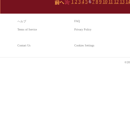
1
2
3
4
5
6
7
8
9
10
11
12
13
1
前へ
FAQ
ヘルプ
Terms of Service
Privacy Policy
Contact Us
Cookies Settings
©20