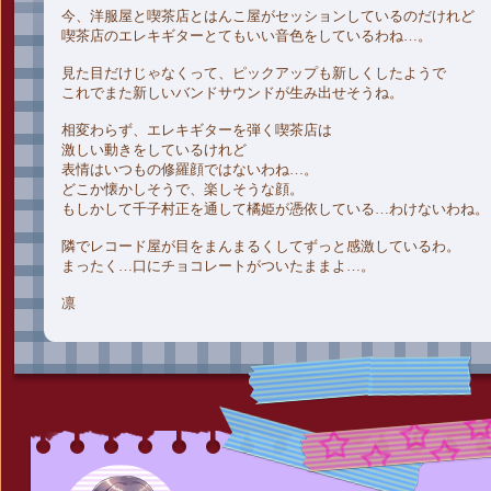
今、洋服屋と喫茶店とはんこ屋がセッションしているのだけれど
喫茶店のエレキギターとてもいい音色をしているわね…。
見た目だけじゃなくって、ピックアップも新しくしたようで
これでまた新しいバンドサウンドが生み出せそうね。
相変わらず、エレキギターを弾く喫茶店は
激しい動きをしているけれど
表情はいつもの修羅顔ではないわね…。
どこか懐かしそうで、楽しそうな顔。
もしかして千子村正を通して橘姫が憑依している…わけないわね。
隣でレコード屋が目をまんまるくしてずっと感激しているわ。
まったく…口にチョコレートがついたままよ…。
凛