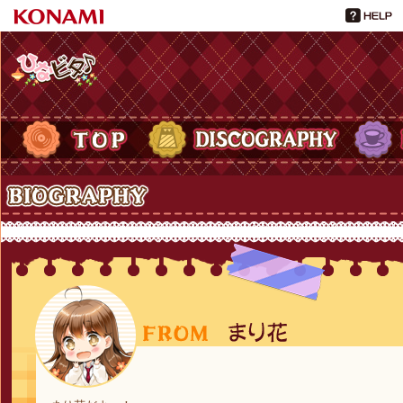
ひなビタ♪
TOP
DISCOGRAPHY
PROFIL
Biography