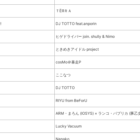
ＴЁЯＲＡ
!
DJ TOTTO feat.anporin
ヒゲドライバー join. shully & Nimo
ときめきアイドル project
cosMo＠暴走P
ここなつ
DJ TOTTO
RIYU from BeForU
ARM・まろん (IOSYS) × ランコ・パプリカ (豚乙
ト
Lucky Vacuum
Nanako