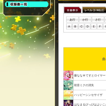
あ行
か行
さ行
A
B
C
D
E
F
曲
爆なな☆てすとロイヤー
初音ミクの消失
ハッピーシンセサイザ
はなまるぴっぴはよいこ