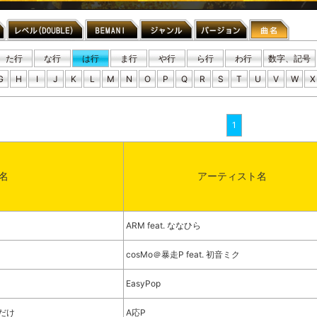
た行
な行
は行
ま行
や行
ら行
わ行
数字、記号
G
H
I
J
K
L
M
N
O
P
Q
R
S
T
U
V
W
X
1
名
アーティスト名
ARM feat. ななひら
cosMo＠暴走P feat. 初音ミク
EasyPop
だけ
A応P