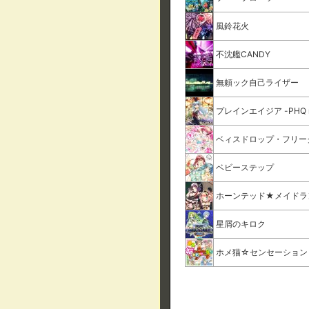
風鈴花火
不沈艦CANDY
無頼ック自己ライザー
プレインエイジア -PHQ r
ベィスドロップ・フリー
ベビーステップ
ホーンテッド★メイドラ
星屑のキロク
ホメ猫☆センセーション