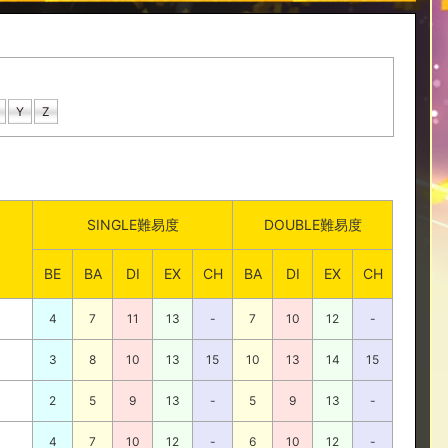
Y
Z
SINGLE難易度
DOUBLE難易度
BE
BA
DI
EX
CH
BA
DI
EX
CH
4
7
11
13
-
7
10
12
-
3
8
10
13
15
10
13
14
15
2
5
9
13
-
5
9
13
-
4
7
10
12
-
6
10
12
-