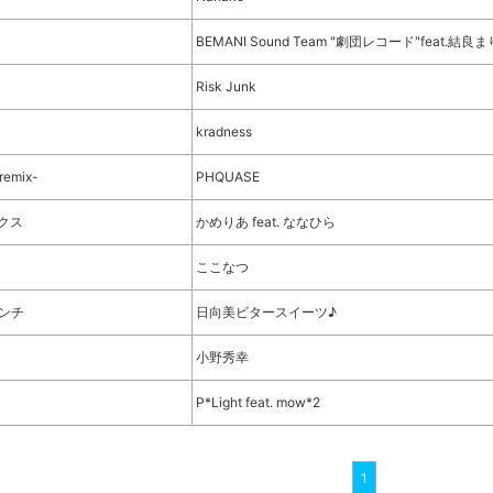
BEMANI Sound Team "劇団レコード"feat.結良ま
Risk Junk
kradness
emix-
PHQUASE
クス
かめりあ feat. ななひら
ここなつ
ンチ
日向美ビタースイーツ♪
小野秀幸
P*Light feat. mow*2
1