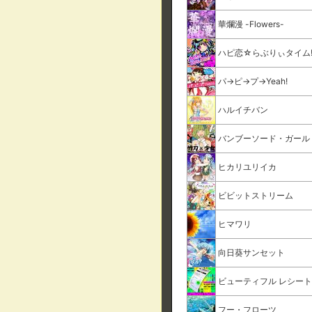
華爛漫 -Flowers-
ハピ恋☆らぶりぃタイム!
パ→ピ→プ→Yeah!
ハルイチバン
バンブーソード・ガール
ヒカリユリイカ
ビビットストリーム
ヒマワリ
向日葵サンセット
ビューティフル レシー
フー・フローツ