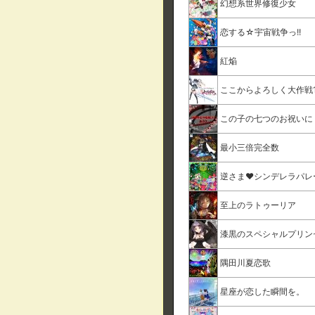
幻想系世界修復少女
恋する☆宇宙戦争っ!!
紅焔
ここからよろしく大作戦1
この子の七つのお祝いに
最小三倍完全数
逆さま♥シンデレラパレ
至上のラトゥーリア
漆黒のスペシャルプリン
隅田川夏恋歌
星座が恋した瞬間を。