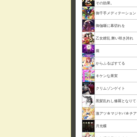
その効果。
御千手メディテーション
御伽噺に幕切れを
乙女繚乱 舞い咲き誇れ
朧
からふるぱすてる
キケンな果実
クリムゾンゲイト
黒髪乱れし修羅となりて～凛 
激アツ☆マジヤバ☆チア
月光蝶