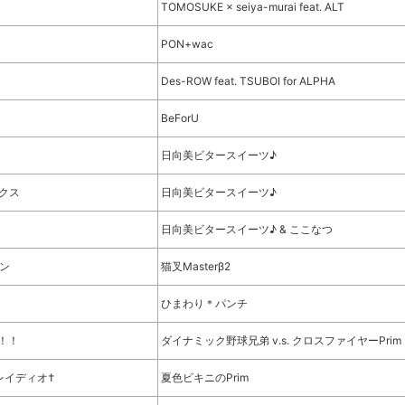
TOMOSUKE × seiya-murai feat. ALT
PON+wac
Des-ROW feat. TSUBOI for ALPHA
BeForU
日向美ビタースイーツ♪
クス
日向美ビタースイーツ♪
日向美ビタースイーツ♪ & ここなつ
ラン
猫叉Masterβ2
ひまわり＊パンチ
！！
ダイナミック野球兄弟 v.s. クロスファイヤーPrim
レイディオ†
夏色ビキニのPrim