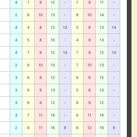
4
7
9
12
-
7
9
11
-
2
8
10
13
-
8
10
14
-
4
4
8
12
13
5
8
13
14
4
5
8
10
-
4
9
13
-
4
7
9
12
14
7
9
12
14
2
6
10
13
-
7
10
13
-
3
6
9
12
-
6
9
12
-
3
6
9
13
-
5
8
13
-
3
6
9
12
-
6
9
12
-
3
7
11
16
-
6
11
16
-
2
6
11
16
9
6
12
16
9