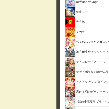
晴天Bon Voyage
創世ノート
大見解
チカラ
ちくわパフェだよ☆CKP
地方創生☆チクワクティ
チョコレートスマイル
デッドボヲルdeホーム
どきドキ バレンタイン
轟け！恋のビーンボール
†渚の小悪魔ラヴリィ～