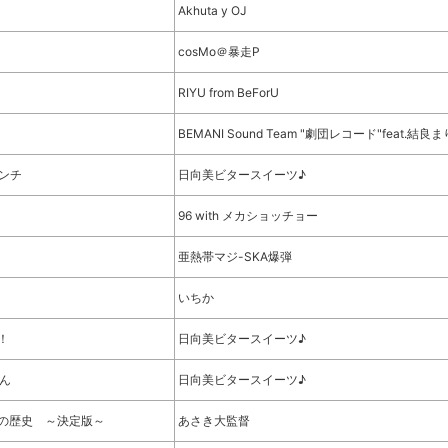
Akhuta y OJ
cosMo＠暴走P
RIYU from BeForU
BEMANI Sound Team "劇団レコード"feat.結良ま
ンチ
日向美ビタースイーツ♪
96 with メカショッチョー
亜熱帯マジ-SKA爆弾
いちか
！
日向美ビタースイーツ♪
ぴん
日向美ビタースイーツ♪
の歴史 ～決定版～
あさき大監督