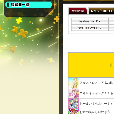
beatmania IIDX
SOUND VOLTEX
曲
アルストロメリア (walk wit
エキサイティング！！も
おーまい！らぶりー！す
お米の美味しい炊き方、