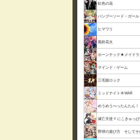
虹色の花
バンブーソード・ガール
ヒマワリ
風鈴花火
ホーンテッド★メイドラ
マインド・ゲーム
三毛猫ロック
ミッドナイト☆WAR
めうめうぺったんたん！
滅亡天使 † にこきゅっ
野球の遊び方 そしてそ