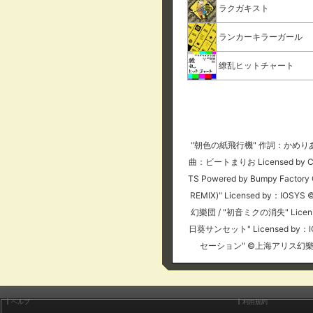
ラクガキスト
ランカーキラーガール
繚乱ヒットチャート
"朝色の紙飛行機" 作詞：かめりあ 作曲：
曲：ビートまりお Licensed by
TS Powered by Bumpy Fa
REMIX)" Licensed by：I
幻樂団 / "初音ミクの消失" Licensed 
日葵サンセット" Licensed by：
セーション" ©上海アリス幻樂団 / "ラ
ヘルプ
利用規約