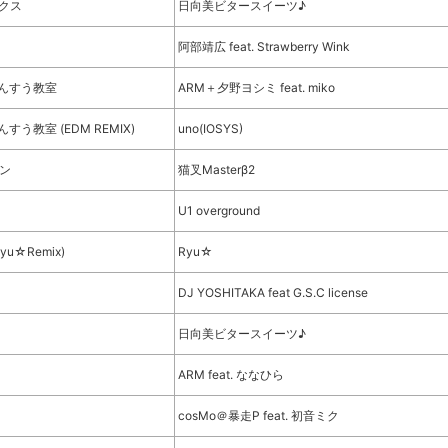
クス
日向美ビタースイーツ♪
阿部靖広 feat. Strawberry Wink
んすう教室
ARM＋夕野ヨシミ feat. miko
う教室 (EDM REMIX)
uno(IOSYS)
ラン
猫叉Masterβ2
U1 overground
u☆Remix)
Ryu☆
DJ YOSHITAKA feat G.S.C license
日向美ビタースイーツ♪
ARM feat. ななひら
cosMo＠暴走P feat. 初音ミク