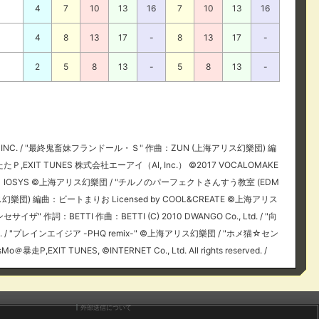
4
7
10
13
16
7
10
13
16
4
8
13
17
-
8
13
17
-
2
5
8
13
-
5
8
13
-
UNES INC. / "最終鬼畜妹フランドール・Ｓ" 作曲：ZUN (上海アリス幻樂団) 編
EXIT TUNES 株式会社エーアイ（AI, Inc.） ©2017 VOCALOMAKE
ensed by：IOSYS ©上海アリス幻樂団 / "チルノのパーフェクトさんすう教室 (EDM
リス幻樂団) 編曲：ビートまりお Licensed by COOL&CREATE ©上海アリス
シンセサイザ" 作詞：BETTI 作曲：BETTI (C) 2010 DWANGO Co., Ltd. / "向
NC. / "プレインエイジア -PHQ remix-" ©上海アリス幻樂団 / "ホメ猫☆セン
 TUNES, ©INTERNET Co., Ltd. All rights reserved. /
外部送信について