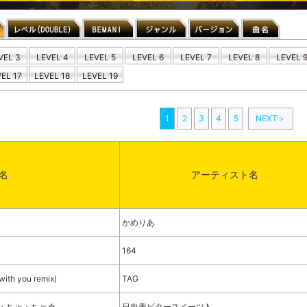
VEL 3
LEVEL 4
LEVEL 5
LEVEL 6
LEVEL 7
LEVEL 8
LEVEL 
EL 17
LEVEL 18
LEVEL 19
1
2
3
4
5
NEXT＞
名
アーティスト名
かめりあ
164
h you remix)
TAG
・ちゃ・ちゃ☆
日向美ビタースイーツ♪