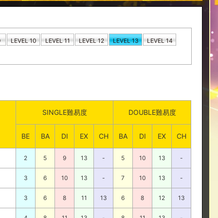
9
LEVEL 10
LEVEL 11
LEVEL 12
LEVEL 13
LEVEL 14
SINGLE難易度
DOUBLE難易度
BE
BA
DI
EX
CH
BA
DI
EX
CH
2
5
9
13
-
5
10
13
-
3
6
10
13
-
7
10
13
-
3
6
8
11
13
6
8
12
13
4
8
11
13
-
8
11
13
-