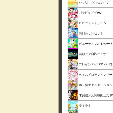
ハッピーシンセサイザ
パ→ピ→プ→Yeah!
ビビットストリーム
向日葵サンセット
ビューティフル レシー
無頼ック自己ライザー
プレインエイジア -PHQ r
ベィスドロップ・フリー
ホメ猫☆センセーション
未完成ノ蒸氣驅動乙女 (DDR 
ラキラキ