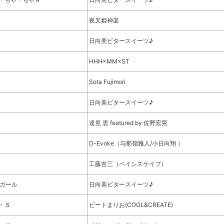
夜叉姫神楽
日向美ビタースイーツ♪
HHH×MM×ST
Sota Fujimori
日向美ビタースイーツ♪
達見 恵 featured by 佐野宏晃
D-Evoke（与那嶺雅人/小日向翔 ）
工藤吉三（ベイシスケイプ）
ガール
日向美ビタースイーツ♪
・Ｓ
ビートまりお(COOL&CREATE)