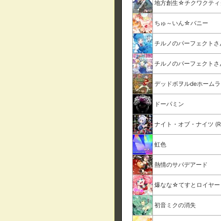
地方創生☆チクワクティ
ちゅ～いん☆バニー
チルノのパーフェクトさ
チルノのパーフェクトさんす
デッドボヲルdeホーム
ドーパミン
ナイト・オブ・ナイツ (Ry
虹色
熱情のサパデアード
爆なな☆てすとロイヤー
初音ミクの消失