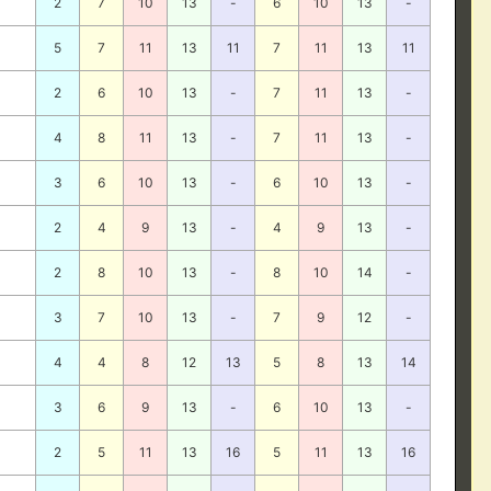
2
7
10
13
-
6
10
13
-
5
7
11
13
11
7
11
13
11
2
6
10
13
-
7
11
13
-
4
8
11
13
-
7
11
13
-
3
6
10
13
-
6
10
13
-
2
4
9
13
-
4
9
13
-
2
8
10
13
-
8
10
14
-
3
7
10
13
-
7
9
12
-
4
4
8
12
13
5
8
13
14
3
6
9
13
-
6
10
13
-
2
5
11
13
16
5
11
13
16