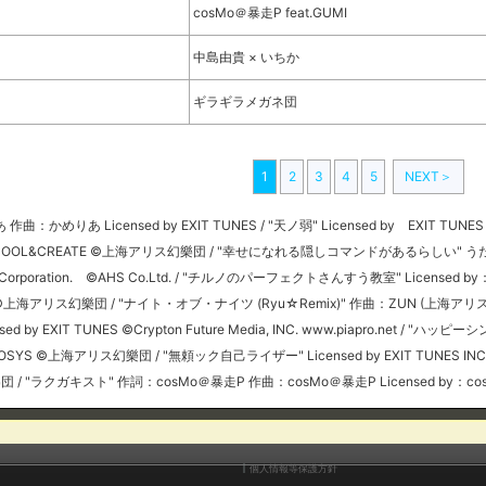
cosMo＠暴走P feat.GUMI
中島由貴 × いちか
ギラギラメガネ団
1
2
3
4
5
NEXT＞
かめりあ Licensed by EXIT TUNES / "天ノ弱" Licensed by EXIT T
 COOL&CREATE ©上海アリス幻樂団 / "幸せになれる隠しコマンドがあるらしい" うたたＰ,
ctory Corporation. ©AHS Co.Ltd. / "チルノのパーフェクトさんすう教室" Lic
OSYS ©上海アリス幻樂団 / "ナイト・オブ・ナイツ (Ryu☆Remix)" 作曲：ZUN (上海ア
by EXIT TUNES ©Crypton Future Media, INC. www.piapro.net / "ハッピー
IOSYS ©上海アリス幻樂団 / "無頼ック自己ライザー" Licensed by EXIT TUNES I
クガキスト" 作詞：cosMo＠暴走P 作曲：cosMo＠暴走P Licensed by：cosMo＠暴走P,EXIT
個人情報等保護方針