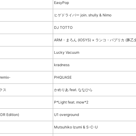
EasyPop
ヒゲドライバー join. shully & Nimo
DJ TOTTO
ARM・まろん (IOSYS) × ランコ・パプリカ (豚乙
ト
Lucky Vacuum
kradness
emix-
PHQUASE
クス
かめりあ feat. ななひら
P*Light feat. mow*2
Edition)
U1 overground
Mutsuhiko Izumi & S-C-U