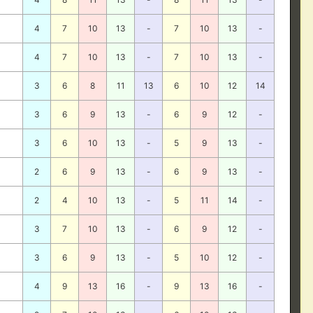
4
7
10
13
-
7
10
13
-
4
7
10
13
-
7
10
13
-
3
6
8
11
13
6
10
12
14
3
6
9
13
-
6
9
12
-
3
6
10
13
-
5
9
13
-
2
6
9
13
-
6
9
13
-
2
4
10
13
-
5
11
14
-
3
7
10
13
-
6
9
12
-
3
6
9
13
-
5
10
12
-
4
9
13
16
-
9
13
16
-