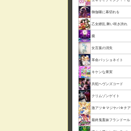
御伽噺に幕切れを
乙女繚乱 舞い咲き誇れ
朧
女言葉の消失
革命パッショネイト
キケンな果実
共犯ヘヴンズコード
クリムゾンゲイト
激アツ☆マジヤバ☆チア
最終鬼畜妹フランドール