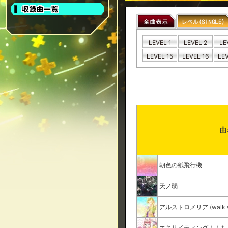
LEVEL 1
LEVEL 2
LE
LEVEL 15
LEVEL 16
LEV
曲
朝色の紙飛行機
天ノ弱
アルストロメリア (walk wit
エキサイティング！！も