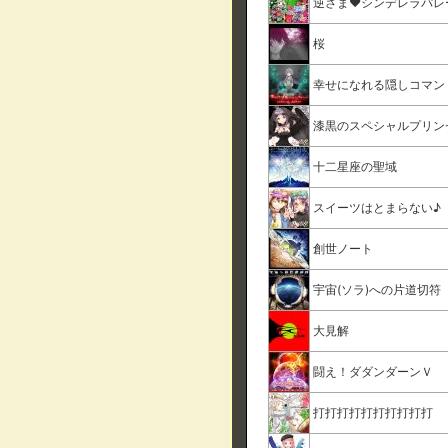
逆さま♥シンデレラパレ
桜
幸せになれる隠しコマン
漆黒のスペシャルプリン
十二星座の聖域
スイーツはとまらない♪
創世ノート
宇宙(ソラ)への片道切符
大見解
闘え！ダダンダーンＶ
打打打打打打打打打打