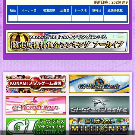
更新日時：2026/ 8/ 9
順位
オーナー名
都道府県
店舗名
レース名
獲得日
総獲得枚数