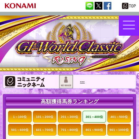
---
高額獲得馬券ランキング
1～100位
101～200位
201～300位
301～400位
401～500位
501～600位
601～700位
701～800位
801～900位
901～1000位