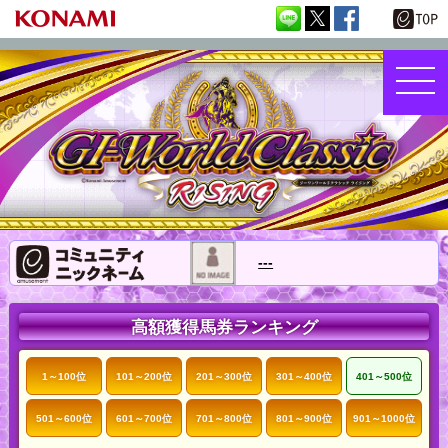
---
高額獲得馬券ランキング
1～100位
101～200位
201～300位
301～400位
401～500位
501～600位
601～700位
701～800位
801～900位
901～1000位