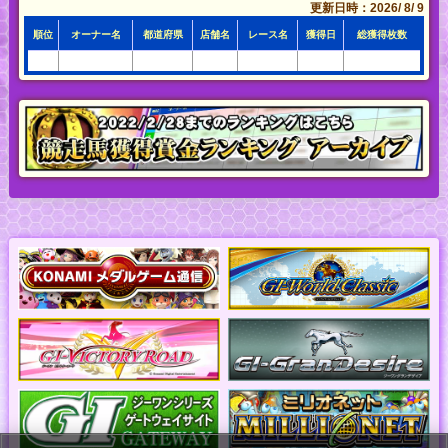
更新日時：2026/ 8/ 9
順位
オーナー名
都道府県
店舗名
レース名
獲得日
総獲得枚数