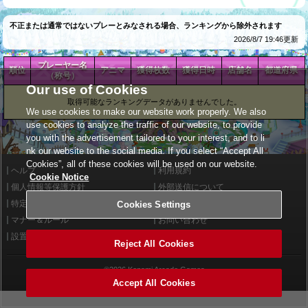
不正または通常ではないプレーとみなされる場合、ランキングから除外されます
2026/8/7 19:46更新
プレーヤー名
順位
アニマ
獲得枚数
獲得日時
店舗名
都道府県
（称号）
Our use of Cookies
取得可能なランキングデータがありませんでした。
We use cookies to make our website work properly. We also
use cookies to analyze the traffic of our website, to provide
you with the advertisement tailored to your interest, and to li
nk our website to the social media. If you select “Accept All
Cookies”, all of these cookies will be used on our website.
ヘルプ
利用規約
Cookie Notice
個人情報等保護方針
外部送信について
特定商取引法に基づく表示
サイトポリシー
Cookies Settings
マナー＆ルール
お問い合わせ
設置店舗検索
Cookies Settings
Reject All Cookies
©2026 Konami Arcade Games
Accept All Cookies