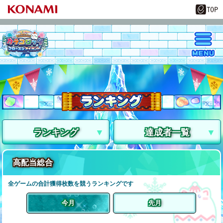
ランキング
達成者一覧
高配当総合
全ゲームの合計獲得枚数を競うランキングです
今月
先月