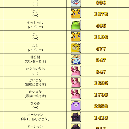
(---)
かょ
(---)
やっしっし
(バブらー)
かょ
(---)
よし
(バブらー)
非公開
(ワンダーＤＪ)
たぐちのりお
(---)
かいまな
(最後に笑う者)
かいまな
(最後に笑う者)
ひろみ
(---)
オーシャン
(神様、ありがとう!)
オーシャン