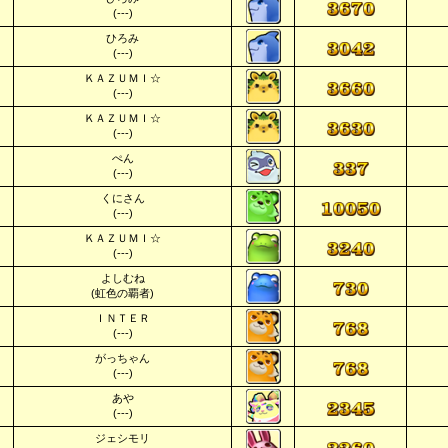
(---)
ひろみ
(---)
ＫＡＺＵＭＩ☆
(---)
ＫＡＺＵＭＩ☆
(---)
ぺん
(---)
くにさん
(---)
ＫＡＺＵＭＩ☆
(---)
よしむね
(虹色の覇者)
ＩＮＴＥＲ
(---)
がっちゃん
(---)
あや
(---)
ジェシモリ