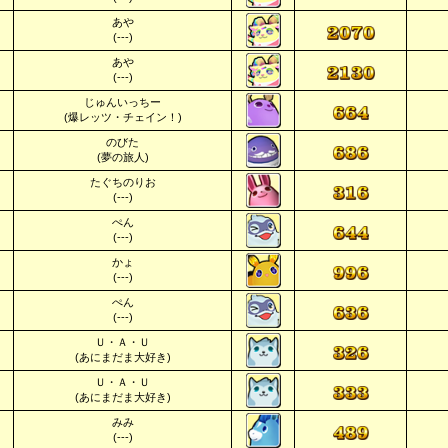
あや
(---)
あや
(---)
じゅんいっちー
(爆レッツ・チェイン！)
のびた
(夢の旅人)
たぐちのりお
(---)
ぺん
(---)
かょ
(---)
ぺん
(---)
Ｕ・Ａ・Ｕ
(あにまだま大好き)
Ｕ・Ａ・Ｕ
(あにまだま大好き)
みみ
(---)