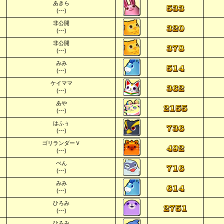
あきら
(---)
非公開
(---)
非公開
(---)
みみ
(---)
ケイママ
(---)
あや
(---)
はふぅ
(---)
ゴリランダーＶ
(---)
ぺん
(---)
みみ
(---)
ひろみ
(---)
ひろみ