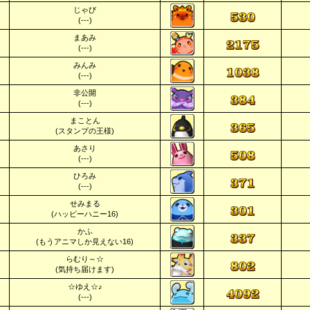
じゃび
(---)
まあみ
(---)
みんみ
(---)
非公開
(---)
まことん
(スタンプの王様)
あさり
(---)
ひろみ
(---)
せみまる
(ハッピーハニー16)
かふ
(もうアニマしか見えない16)
らむり～☆
(気持ち届けます)
☆ゆえ☆♪
(---)