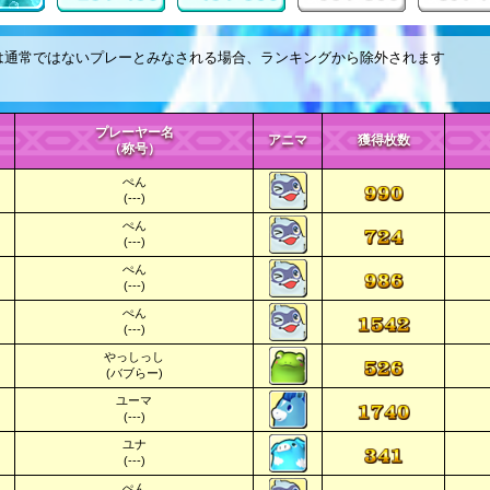
は通常ではないプレーとみなされる場合、ランキングから除外されます
プレーヤー名
アニマ
獲得枚数
（称号）
ぺん
(---)
ぺん
(---)
ぺん
(---)
ぺん
(---)
やっしっし
(バブらー)
ユーマ
(---)
ユナ
(---)
ぺん