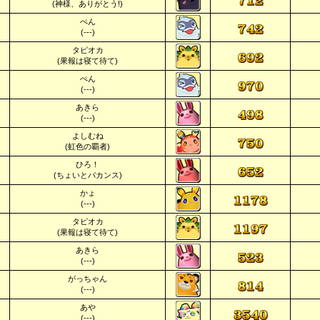
(神様、ありがとう!)
ぺん
(---)
タピオカ
(果報は寝て待て)
ぺん
(---)
あきら
(---)
よしむね
(虹色の覇者)
ひろ！
(ちょいとバカンス)
かょ
(---)
タピオカ
(果報は寝て待て)
あきら
(---)
がっちゃん
(---)
あや
(---)