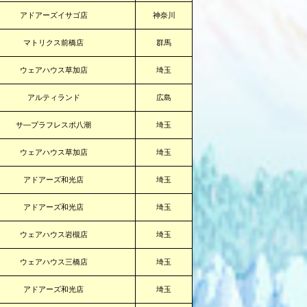
アドアーズイサゴ店
神奈川
マトリクス前橋店
群馬
ウェアハウス草加店
埼玉
アルティランド
広島
サ―プラフレスポ八潮
埼玉
ウェアハウス草加店
埼玉
アドアーズ和光店
埼玉
アドアーズ和光店
埼玉
ウェアハウス岩槻店
埼玉
ウェアハウス三橋店
埼玉
アドアーズ和光店
埼玉