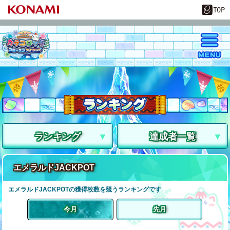
ランキング
達成者一覧
エメラルドJACKPOT
エメラルドJACKPOTの獲得枚数を競うランキングです
今月
先月