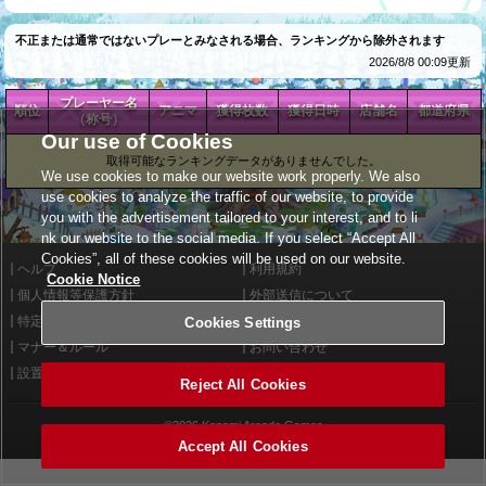
不正または通常ではないプレーとみなされる場合、ランキングから除外されます
2026/8/8 00:09更新
プレーヤー名
順位
アニマ
獲得枚数
獲得日時
店舗名
都道府県
（称号）
Our use of Cookies
取得可能なランキングデータがありませんでした。
We use cookies to make our website work properly. We also
use cookies to analyze the traffic of our website, to provide
you with the advertisement tailored to your interest, and to li
nk our website to the social media. If you select “Accept All
Cookies”, all of these cookies will be used on our website.
ヘルプ
利用規約
Cookie Notice
個人情報等保護方針
外部送信について
特定商取引法に基づく表示
サイトポリシー
Cookies Settings
マナー＆ルール
お問い合わせ
設置店舗検索
Cookies Settings
Reject All Cookies
©2026 Konami Arcade Games
Accept All Cookies