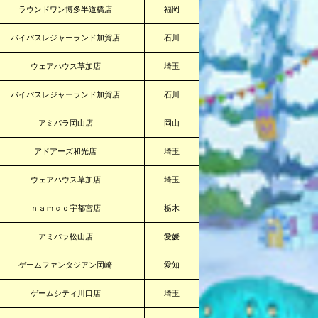
ラウンドワン博多半道橋店
福岡
バイパスレジャーランド加賀店
石川
ウェアハウス草加店
埼玉
バイパスレジャーランド加賀店
石川
アミパラ岡山店
岡山
アドアーズ和光店
埼玉
ウェアハウス草加店
埼玉
ｎａｍｃｏ宇都宮店
栃木
アミパラ松山店
愛媛
ゲームファンタジアン岡崎
愛知
ゲームシティ川口店
埼玉