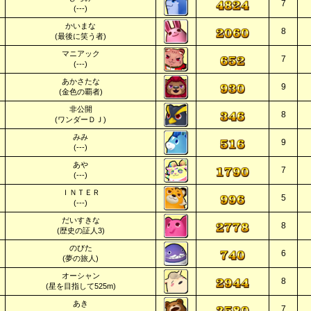
7
(---)
かいまな
8
(最後に笑う者)
マニアック
7
(---)
あかさたな
9
(金色の覇者)
非公開
8
(ワンダーＤＪ)
みみ
9
(---)
あや
7
(---)
ＩＮＴＥＲ
5
(---)
だいすきな
8
(歴史の証人3)
のびた
6
(夢の旅人)
オーシャン
8
(星を目指して525m)
あき
7