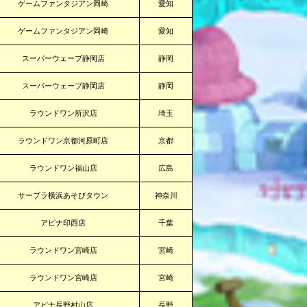
ゲームファンタジアン岡崎
愛知
ゲームファンタジアン岡崎
愛知
スーパーウェーブ静岡店
静岡
スーパーウェーブ静岡店
静岡
ラウンドワン所沢店
埼玉
ラウンドワン京都河原町店
京都
ラウンドワン福山店
広島
サープラ横浜あそびタウン
神奈川
アピナ印西店
千葉
ラウンドワン宮崎店
宮崎
ラウンドワン宮崎店
宮崎
アピナ長野村山店
長野