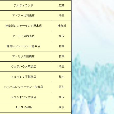
アルティランド
広島
アドアーズ和光店
埼玉
神奈川レジャーランド厚木店
神奈川
アドアーズ和光店
埼玉
群馬レジャーランド藤岡店
群馬
マトリクス前橋店
群馬
ウェアハウス草加店
埼玉
ｎａｍｃｏ宇都宮店
栃木
バイパスレジャーランド加賀店
石川
ラウンドワン所沢店
埼玉
Ｔ／Ｓ平和島
東京