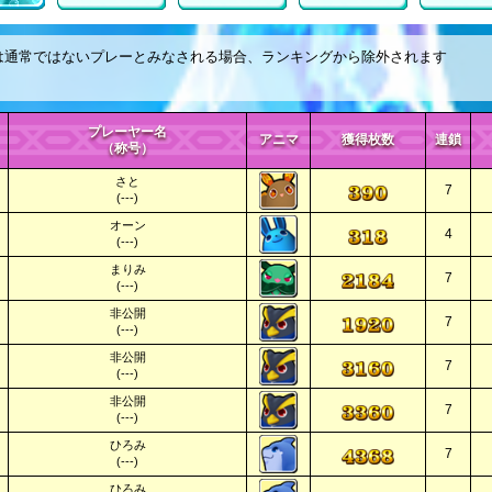
は通常ではないプレーとみなされる場合、ランキングから除外されます
プレーヤー名
アニマ
獲得枚数
連鎖
（称号）
さと
7
(---)
オーン
4
(---)
まりみ
7
(---)
非公開
7
(---)
非公開
7
(---)
非公開
7
(---)
ひろみ
7
(---)
ひろみ