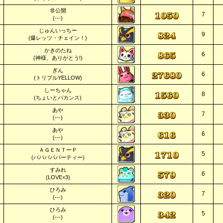
非公開
7
(---)
じゅんいっちー
9
(爆レッツ・チェイン！)
かきのたね
6
(神様、ありがとう!)
ぎん
6
(トリプルYELLOW)
しーちゃん
8
(ちょいとバカンス)
あや
7
(---)
あや
6
(---)
ＡＧＥＮＴーＰ
5
(パパパパパーティー)
すみれ
6
(LOVE×3)
ひろみ
7
(---)
ひろみ
5
(---)