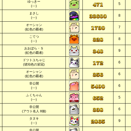
ゆっきー
5
(---)
まさし
8
(---)
オーシャン
7
(虹色の覇者)
こてつ
8
(---)
おおぼら・Ｓ
9
(虹色の覇者)
ドツトユちゃじ
6
(琥珀色の栄冠)
オーシャン
6
(虹色の覇者)
非公開
6
(---)
ふくちゃん
5
(---)
非公開
6
(アウト名人 8個)
タヌキ
9
(---)
非公開