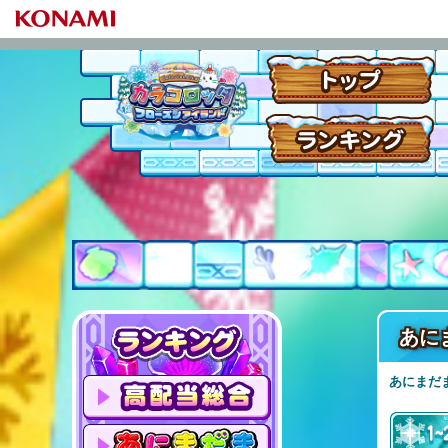
あに
あにまだ