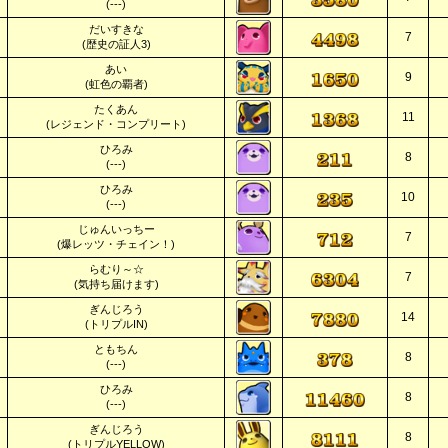
(---)
だいすきな
7
(歴史の証人3)
あい
9
(虹色の覇者)
たくあん
11
(レジェンド・コンプリート)
ひろみ
8
(---)
ひろみ
10
(---)
じゅんいっちー
7
(爆レッツ・チェイン！)
らむり～☆
7
(気持ち届けます)
ぎんじろう
14
(トリプルIN)
ともちん
8
(---)
ひろみ
8
(---)
ぎんじろう
8
(トリプルYELLOW)