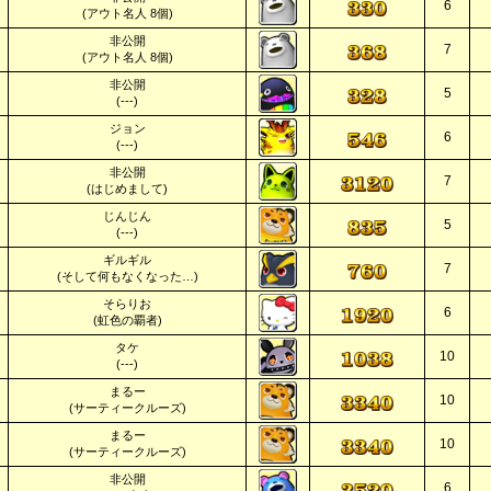
6
(アウト名人 8個)
非公開
7
(アウト名人 8個)
非公開
5
(---)
ジョン
6
(---)
非公開
7
(はじめまして)
じんじん
5
(---)
ギルギル
7
(そして何もなくなった…)
そらりお
6
(虹色の覇者)
タケ
10
(---)
まるー
10
(サーティークルーズ)
まるー
10
(サーティークルーズ)
非公開
6