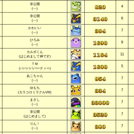
非公開
4
(---)
非公開
6
(---)
かわいい
7
(---)
ひろみ
9
(---)
カルボくん
11
(はじめまして神です)
ＴＭ
5
(パパパパパーティー)
あこちゃん
7
(---)
ゆもち
7
(カラコロミラクルVIII)
まさし
7
(---)
非公開
7
(はじめまして)
りん！
7
(---)