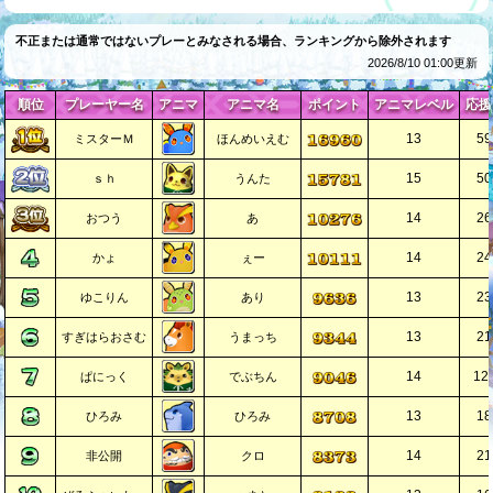
不正または通常ではないプレーとみなされる場合、ランキングから除外されます
2026/8/10 01:00更新
順位
プレーヤー名
アニマ
アニマ名
ポイント
アニマレベル
応援
13
59
ミスターＭ
ほんめいえむ
15
50
ｓｈ
うんた
14
26
おつう
あ
14
24
かょ
ぇー
13
23
ゆこりん
あり
13
21
すぎはらおさむ
うまっち
14
12
ぱにっく
でぶちん
13
18
ひろみ
ひろみ
14
21
非公開
クロ