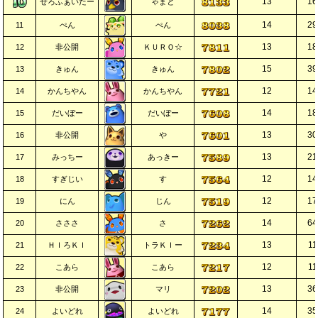
13
16
ぜろふぁいたー
ゃまと
14
29
11
ぺん
ぺん
13
18
12
非公開
ＫＵＲＯ☆
15
39
13
きゅん
きゅん
12
14
14
かんちやん
かんちやん
14
18
15
だいぼー
だいぼー
13
30
16
非公開
や
13
21
17
みっちー
あっきー
12
14
18
すぎじい
す
12
17
19
にん
じん
14
64
20
さささ
さ
13
11
21
ＨＩろＫＩ
トラＫＩー
12
11
22
こあら
こあら
13
36
23
非公開
マリ
14
35
24
よいどれ
よいどれ