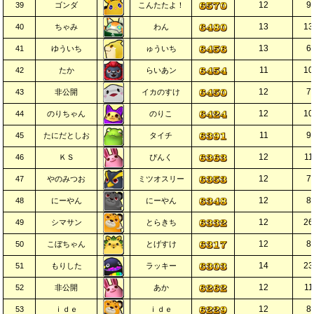
12
9
39
ゴンダ
こんたたよ！
13
13
40
ちゃみ
わん
13
6
41
ゆういち
ゅういち
11
10
42
たか
らいあン
12
7
43
非公開
イカのすけ
12
10
44
のりちゃん
のりこ
11
9
45
たにだとしお
タイチ
12
11
46
ＫＳ
ぴんく
12
7
47
やのみつお
ミツオスリー
12
8
48
にーやん
にーやん
12
26
49
シマサン
とらきち
12
8
50
こぼちゃん
とげすけ
14
23
51
もりした
ラッキー
12
11
52
非公開
あか
12
8
53
ｉｄｅ
ｉｄｅ