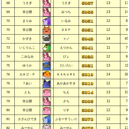
13
17
68
うさぎ
うさぎ
13
14
69
非公開
みつち
12
6
70
まりみ
いるみ
12
9
70
非公開
ＤＤＰ
14
45
72
かずき
ャノ
11
7
73
いじりんこ
えりかん
12
6
74
こみなみ
ぴょ
13
11
75
ゆうか
だいだい
14
38
76
カネゴ・Ｐ
ＫＡＫＵＲＥ
12
7
76
？あい
あかあかすき
13
10
78
とも
ちえ
11
7
79
非公開
さち
12
9
80
非公開
りす
12
6
81
さざんひでき
ぶるーすうぃり
13
13
82
みーやん
みーやん