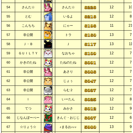
12
10
54
さんた☆
さんた☆
12
8
55
とむ
いるよ
11
21
56
こんちち
にゃー
13
7
57
非公開
トラ
13
11
58
Ｊ・Ｂ
Ｊ
12
7
59
ＧＵＩＬＴＹ
なおちゃ
12
7
60
かきのたね
たねのたね
12
7
61
非公開
あさり
12
7
62
非公開
じょぅ
12
7
63
非公開
らむ２
12
8
64
Ｉ
いーたん
12
9
65
てつ
みかさ
12
6
66
じなんぼーぺー
きんぐ・おじじ
13
9
67
☆りょう☆
♪まるお♪♪♪