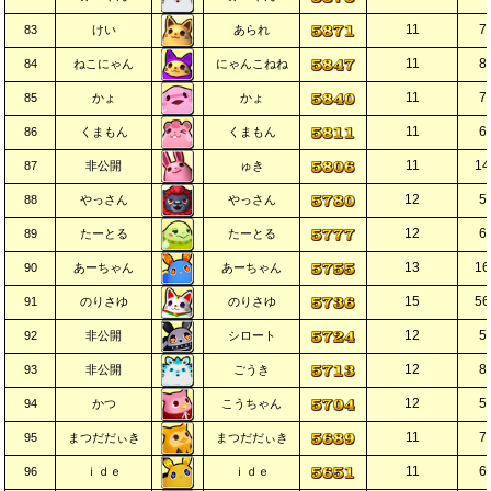
11
7
83
けい
あられ
11
8
84
ねこにゃん
にゃんこねね
11
7
85
かょ
かょ
11
6
86
くまもん
くまもん
11
14
87
非公開
ゅき
12
5
88
やっさん
やっさん
12
6
89
たーとる
たーとる
13
16
90
あーちゃん
あーちゃん
15
56
91
のりさゆ
のりさゆ
12
5
92
非公開
シロート
12
8
93
非公開
ごうき
12
5
94
かつ
こうちゃん
11
7
95
まつだだぃき
まつだだぃき
11
6
96
ｉｄｅ
ｉｄｅ