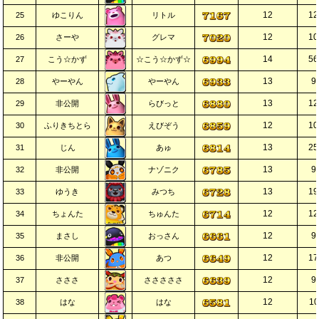
12
12
25
ゆこりん
リトル
12
10
26
さーや
グレマ
14
56
27
こう☆かず
☆こう☆かず☆
13
9
28
やーやん
やーやん
13
12
29
非公開
らびっと
12
10
30
ふりきちとら
えびぞう
13
25
31
じん
あゅ
13
9
32
非公開
ナゾニク
13
19
33
ゆうき
みつち
12
12
34
ちょんた
ちゅんた
12
9
35
まさし
おっさん
12
17
36
非公開
あつ
12
9
37
さささ
さささささ
12
10
38
はな
はな