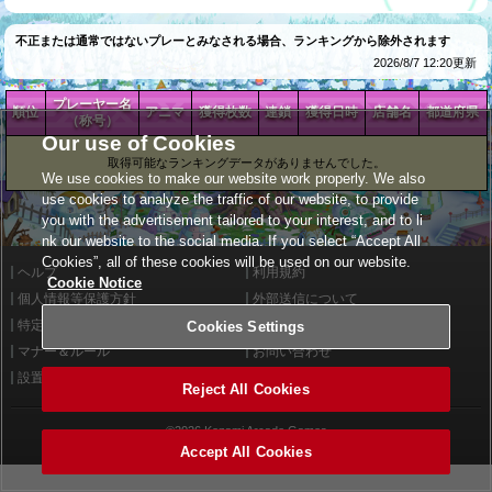
不正または通常ではないプレーとみなされる場合、ランキングから除外されます
2026/8/7 12:20更新
プレーヤー名
順位
アニマ
獲得枚数
連鎖
獲得日時
店舗名
都道府県
（称号）
Our use of Cookies
取得可能なランキングデータがありませんでした。
We use cookies to make our website work properly. We also
use cookies to analyze the traffic of our website, to provide
you with the advertisement tailored to your interest, and to li
nk our website to the social media. If you select “Accept All
Cookies”, all of these cookies will be used on our website.
ヘルプ
利用規約
Cookie Notice
個人情報等保護方針
外部送信について
特定商取引法に基づく表示
サイトポリシー
Cookies Settings
マナー＆ルール
お問い合わせ
設置店舗検索
Cookies Settings
Reject All Cookies
©2026 Konami Arcade Games
Accept All Cookies