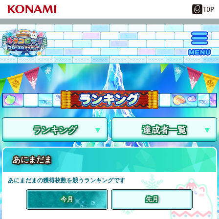
ランキング
達成者一覧
あにまだま
あにまだまの獲得枚数を競うランキングです
今月
先月