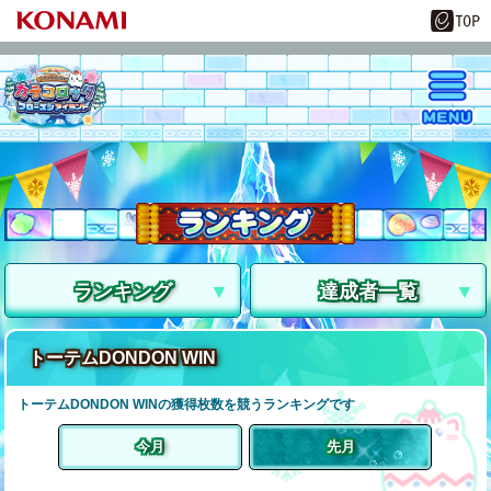
ランキング
達成者一覧
トーテムDONDON WIN
トーテムDONDON WINの獲得枚数を競うランキングです
今月
先月