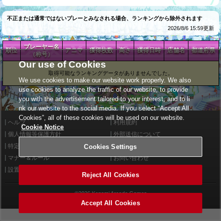
不正または通常ではないプレーとみなされる場合、ランキングから除外されます
2026/8/6 15:59更新
プレーヤー名
順位
アニマ
獲得枚数
高さ
獲得日時
店舗名
都道府県
（称号）
Our use of Cookies
取得可能なランキングデータがありませんでした。
We use cookies to make our website work properly. We also
use cookies to analyze the traffic of our website, to provide
you with the advertisement tailored to your interest, and to li
nk our website to the social media. If you select “Accept All
Cookies”, all of these cookies will be used on our website.
ヘルプ
利用規約
Cookie Notice
個人情報等保護方針
外部送信について
特定商取引法に基づく表示
サイトポリシー
Cookies Settings
マナー＆ルール
お問い合わせ
設置店舗検索
Cookies Settings
Reject All Cookies
©2026 Konami Arcade Games
Accept All Cookies