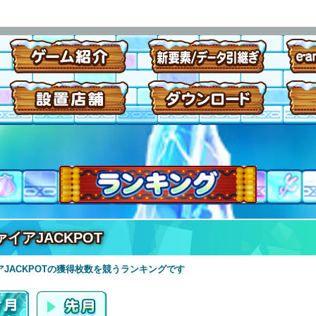
イアJACKPOT
アJACKPOTの獲得枚数を競うランキングです