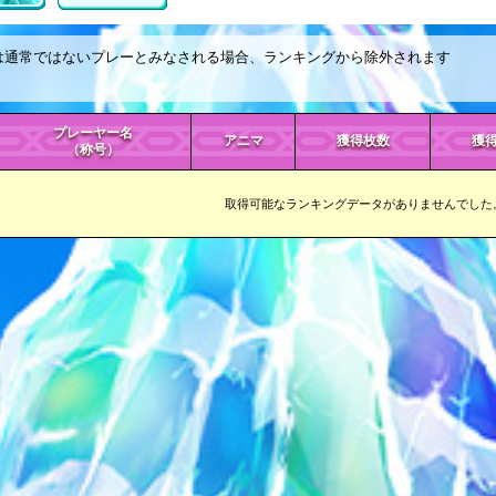
は通常ではないプレーとみなされる場合、ランキングから除外されます
プレーヤー名
アニマ
獲得枚数
獲
（称号）
取得可能なランキングデータがありませんでした