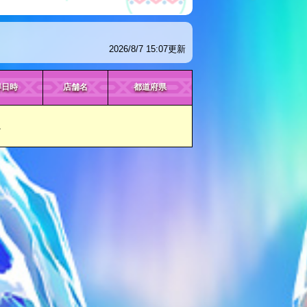
2026/8/7 15:07更新
得日時
店舗名
都道府県
。