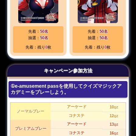
先着：
50名
先着：
50名
抽選：
50名
抽選：
50名
先着：残り
0
枚
先着：残り
0
枚
キャンペーン参加方法
①e-amusement passを使用してクイズマジックア
カデミーをプレーしよう。
アーケード
10
QZ
ノーマルプレー
コナステ
12
QZ
アーケード
13
QZ
プレミアムプレー
コナステ
16
QZ