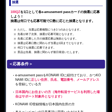
抽選
100QZ
を1口として各e-amusement passカードの抽選に応募
しよう！
抽選は何口でも応募可能で口数に応じた抽選となります。
ただし、当選は応募種類につき1つのみとなります。
先着が終了次第、抽選が応募可能となります。
先着に応募した方の抽選応募は無効となります。
抽選は応募口数に関わらず当選は1回までとなります。
何口でも抽選に応募できます。
景品は先着、抽選に関わらず後日発送いたします。
＜応募条件＞
e-amusement passをKONAMI IDに紐付けており、かつKO
NAMI IDに
正しい住所、氏名、電話番号、メールアドレス
を登録している方
日本国内にお住まいの方（海外転送サービスを利用した場
合はサポート対象外となります）
KONAMI ID登録情報が日本国内住所の方
本キャンペーンの注意事項に同意いただける方