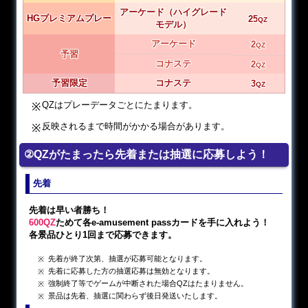
アーケード（ハイグレード
HGプレミアムプレー
25
QZ
モデル）
アーケード
2
QZ
予習
コナステ
2
QZ
予習限定
コナステ
3
QZ
QZはプレーデータごとにたまります。
反映されるまで時間がかかる場合があります。
②QZがたまったら先着または抽選に応募しよう！
先着
先着は早い者勝ち！
600QZ
ためて各e-amusement passカードを手に入れよう！
各景品ひとり1回まで応募できます。
先着が終了次第、抽選が応募可能となります。
先着に応募した方の抽選応募は無効となります。
強制終了等でゲームが中断された場合QZはたまりません。
景品は先着、抽選に関わらず後日発送いたします。