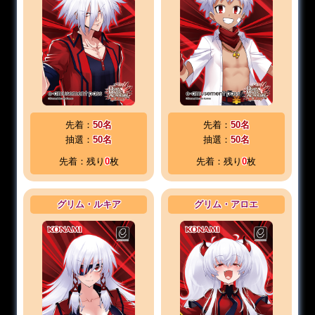
先着：
50名
先着：
50名
抽選：
50名
抽選：
50名
先着：残り
0
枚
先着：残り
0
枚
グリム・ルキア
グリム・アロエ