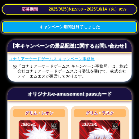
応募期間
2025/9/25(木)
～
2025/10/14（火）
15:00
9:59
キャンペーン期間は終了しました
【本キャンペーンの景品配送に関するお問い合わせ】
コナミアーケードゲームス キャンペーン事務局
「コナミアーケードゲームス キャンペーン事務局」は、株式
会社コナミアーケードゲームスより委託を受けて、株式会社
ディーエムエスが運営しております。
オリジナルe-amusement passカード
グリム・レオン
グリム・ラスク