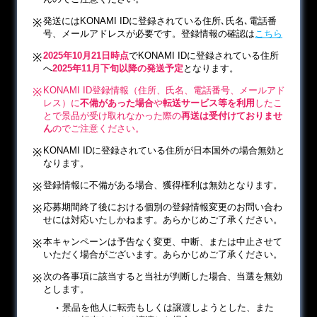
発送にはKONAMI IDに登録されている住所､氏名､電話番
号、メールアドレスが必要です。登録情報の確認は
こちら
2025年10月21日時点
でKONAMI IDに登録されている住所
へ
2025年11月下旬以降の発送予定
となります。
KONAMI ID登録情報（住所、氏名、電話番号、メールアド
レス）に
不備があった場合
や
転送サービス等を利用
したこ
とで景品が受け取れなかった際の
再送は受付けておりませ
ん
のでご注意ください。
KONAMI IDに登録されている住所が日本国外の場合無効と
なります。
登録情報に不備がある場合、獲得権利は無効となります。
応募期間終了後における個別の登録情報変更のお問い合わ
せには対応いたしかねます。あらかじめご了承ください。
本キャンペーンは予告なく変更、中断、または中止させて
いただく場合がございます。あらかじめご了承ください。
次の各事項に該当すると当社が判断した場合、当選を無効
とします。
景品を他人に転売もしくは譲渡しようとした、また