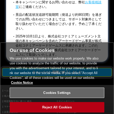
本キャンペーンに関するお問い合わせは、弊社
お客様相談
室
にご連絡ください。
景品の配送状況追跡可能期間（発送より約90日間）を過ぎ
てのお問い合わせにつきましては、サポート対象外として
取り扱わせていただく場合がございます。予めご了承くだ
さい。
2025年10月1日より、株式会社コナミアミューズメント主
催の本キャンペーンを含めたアーケードゲーム事業が株式
会社コナミアーケードゲームスに承継されます。このた
Our use of Cookies
め、2025年10月1日以降、株式会社コナミアーケードゲー
ムスにて取扱いいたします。
We use cookies to make our website work properly. We also
use cookies to analyze the traffic of our website, to provide
you with the advertisement tailored to your interest, and to li
キャンペーン期間は終了しました
nk our website to the social media. If you select “Accept All
Cookies”, all of these cookies will be used on our website.
Cookie Notice
ヘルプ
利用規約
Cookies Settings
個人情報等保護方針
外部送信について
特定商取引法に基づく表示
サイトポリシー
Reject All Cookies
マナー＆ルール
お問い合わせ
設置店舗検索
Cookies Settings