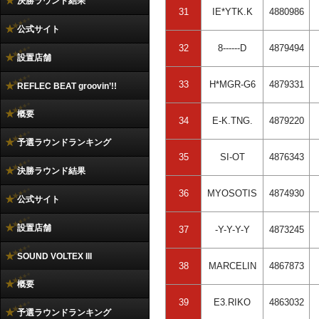
決勝ラウンド結果
31
IE*YTK.K
4880986
公式サイト
32
8------D
4879494
設置店舗
33
H*MGR-G6
4879331
REFLEC BEAT groovin’!!
概要
34
E-K.TNG.
4879220
予選ラウンドランキング
35
SI-OT
4876343
決勝ラウンド結果
36
MYOSOTIS
4874930
公式サイト
設置店舗
37
-Y-Y-Y-Y
4873245
SOUND VOLTEX III
38
MARCELIN
4867873
概要
39
E3.RIKO
4863032
予選ラウンドランキング