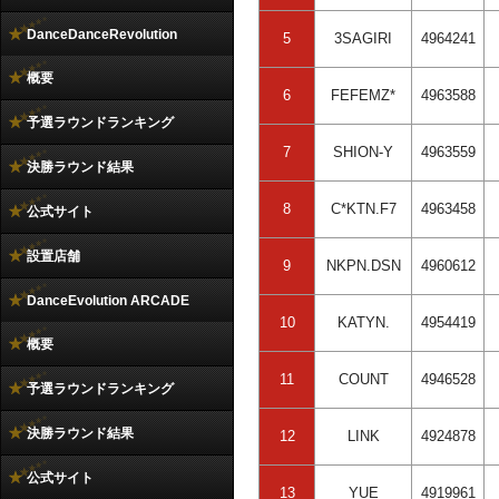
DanceDanceRevolution
5
3SAGIRI
4964241
概要
6
FEFEMZ*
4963588
予選ラウンドランキング
7
SHION-Y
4963559
決勝ラウンド結果
8
C*KTN.F7
4963458
公式サイト
設置店舗
9
NKPN.DSN
4960612
DanceEvolution ARCADE
10
KATYN.
4954419
概要
11
COUNT
4946528
予選ラウンドランキング
決勝ラウンド結果
12
LINK
4924878
公式サイト
13
YUE
4919961