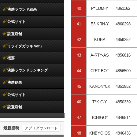
40
P*EDM-Y
4861162
決勝ラウンド結果
公式サイト
41
E3.KRN-Y
4860298
設置店舗
42
KOBA
4859252
ミライダガッキ Ver.2
43
A-RTY-AS
4856816
概要
決勝ラウンドランキング
44
CR*T.BOT
4856500
決勝結果
45
KANON*CK
4851952
公式サイト
46
T*K.C-Y
4850339
設置店舗
47
ICHIGO*
4846514
48
KNBYO.QS
4846436