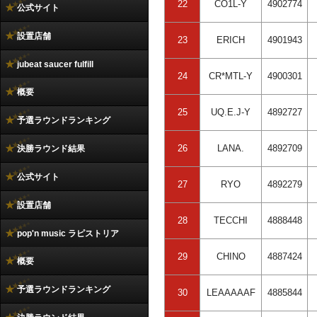
22
CO1L-Y
4902774
公式サイト
設置店舗
23
ERICH
4901943
jubeat saucer fulfill
24
CR*MTL-Y
4900301
概要
25
UQ.E.J-Y
4892727
予選ラウンドランキング
26
LANA.
4892709
決勝ラウンド結果
公式サイト
27
RYO
4892279
設置店舗
28
TECCHI
4888448
pop'n music ラピストリア
29
CHINO
4887424
概要
予選ラウンドランキング
30
LEAAAAAF
4885844