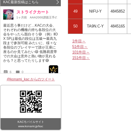
49
NIFU-Y
4845852
50
TA9N.C-Y
4845165
1件目～
51件目～
101件目～
151件目～
@konami_kac からのツイート
KACモバイルサイト
www.konami.jp/kac