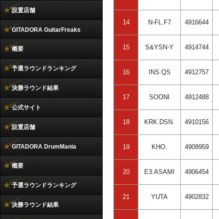
設置店舗
14
N-FL.F7
4916644
GITADORA GuitarFreaks
15
S&YSN-Y
4914744
概要
予選ラウンドランキング
16
INS.QS
4912757
決勝ラウンド結果
17
SOONI
4912488
公式サイト
18
KRK.DSN.
4910156
設置店舗
GITADORA DrumMania
19
KHO.
4908959
概要
20
E3.ASAMI
4906454
予選ラウンドランキング
21
YUTA
4902832
決勝ラウンド結果