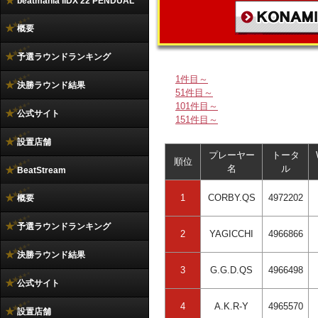
beatmania IIDX 22 PENDUAL
概要
予選ラウンドランキング
1件目～
決勝ラウンド結果
51件目～
101件目～
公式サイト
151件目～
設置店舗
プレーヤー
トータ
順位
名
ル
BeatStream
1
CORBY.QS
4972202
概要
予選ラウンドランキング
2
YAGICCHI
4966866
決勝ラウンド結果
3
G.G.D.QS
4966498
公式サイト
4
A.K.R-Y
4965570
設置店舗