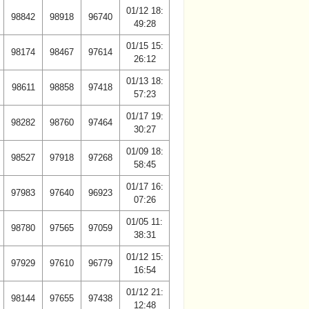
01/12 18:
98842
98918
96740
49:28
01/15 15:
98174
98467
97614
26:12
01/13 18:
98611
98858
97418
57:23
01/17 19:
98282
98760
97464
30:27
01/09 18:
98527
97918
97268
58:45
01/17 16:
97983
97640
96923
07:26
01/05 11:
98780
97565
97059
38:31
01/12 15:
97929
97610
96779
16:54
01/12 21:
98144
97655
97438
12:48