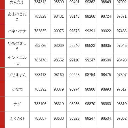
ぬんたす
784312
98599
99491
99362
98849
97092
あまのとお
783929
98431
99143
99266
98724
97671
こ
バネバナナ
783835
99075
99375
99391
99022
97488
いちのせし
783726
98039
98840
98523
98935
97945
き
セントエル
783478
98562
99116
99247
98504
98493
モ
ブリオまん
783413
98169
99223
98754
98475
97397
かなで
783292
98879
98974
98986
98993
97617
ナグ
783106
98319
98956
98870
98360
98310
ふくかけ
783087
98683
98929
99247
98504
97062