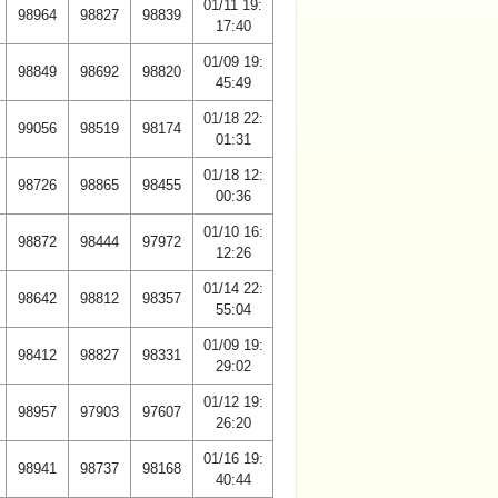
01/11 19:
98964
98827
98839
17:40
01/09 19:
98849
98692
98820
45:49
01/18 22:
99056
98519
98174
01:31
01/18 12:
98726
98865
98455
00:36
01/10 16:
98872
98444
97972
12:26
01/14 22:
98642
98812
98357
55:04
01/09 19:
98412
98827
98331
29:02
01/12 19:
98957
97903
97607
26:20
01/16 19:
98941
98737
98168
40:44