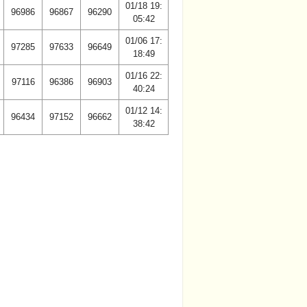
01/18 19:
96986
96867
96290
05:42
01/06 17:
97285
97633
96649
18:49
01/16 22:
97116
96386
96903
40:24
01/12 14:
96434
97152
96662
38:42