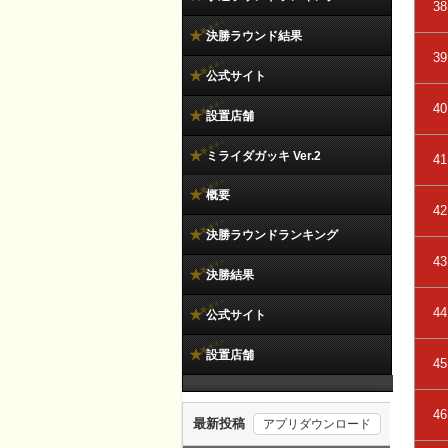
38
決勝ラウンド結果
39
公式サイト
40
設置店舗
ミライダガッキ Ver.2
41
概要
42
決勝ラウンドランキング
43
決勝結果
44
公式サイト
設置店舗
45
46