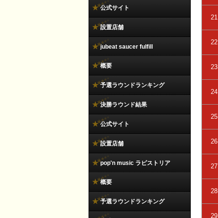
公式サイト
21
設置店舗
22
jubeat saucer fulfill
概要
23
予選ラウンドランキング
24
決勝ラウンド結果
25
公式サイト
26
設置店舗
pop'n music ラピストリア
27
概要
28
予選ラウンドランキング
29