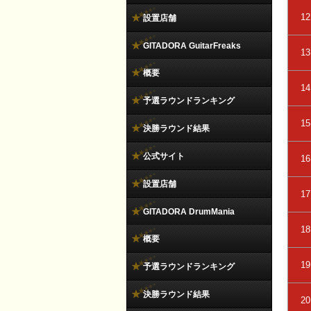
12
設置店舗
GITADORA GuitarFreaks
13
概要
14
予選ラウンドランキング
15
決勝ラウンド結果
公式サイト
16
設置店舗
17
GITADORA DrumMania
18
概要
19
予選ラウンドランキング
決勝ラウンド結果
20