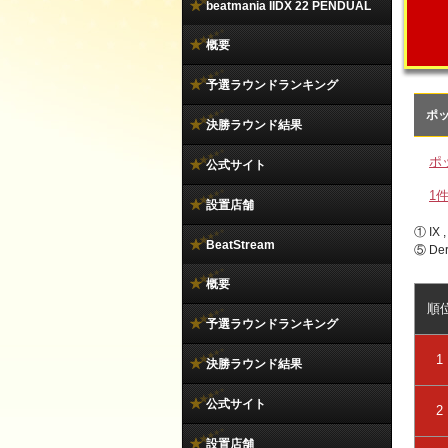
beatmania IIDX 22 PENDUAL
概要
予選ラウンドランキング
ポ
決勝ラウンド結果
ポ
公式サイト
1
設置店舗
① IX
BeatStream
⑤ De
概要
順
予選ラウンドランキング
1
決勝ラウンド結果
公式サイト
2
設置店舗