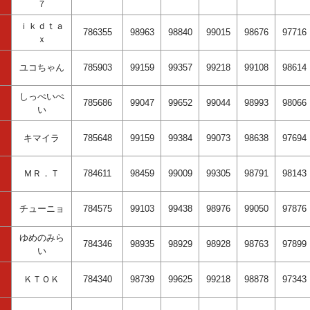
７
ｉｋｄｔａ
786355
98963
98840
99015
98676
97716
ｘ
ユコちゃん
785903
99159
99357
99218
99108
98614
しっぺいぺ
785686
99047
99652
99044
98993
98066
い
キマイラ
785648
99159
99384
99073
98638
97694
ＭＲ．Ｔ
784611
98459
99009
99305
98791
98143
チューニョ
784575
99103
99438
98976
99050
97876
ゆめのみら
784346
98935
98929
98928
98763
97899
い
ＫＴＯＫ
784340
98739
99625
99218
98878
97343