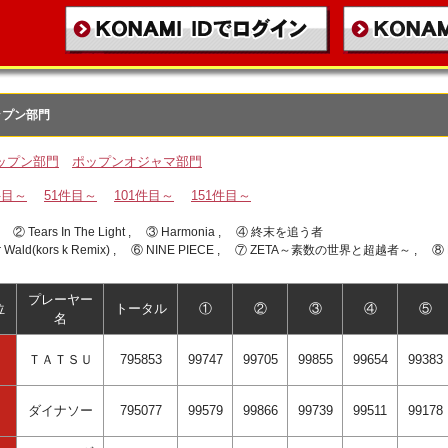
ップン部門
ップン部門
ポップンオジャマ部門
件目～
51件目～
101件目～
151件目～
 , ② Tears In The Light , ③ Harmonia , ④ 終末を追う者
r Wald(kors k Remix) , ⑥ NINE PIECE , ⑦ ZETA～素数の世界と超越者～ , ⑧ M
プレーヤー
位
トータル
①
②
③
④
⑤
名
ＴＡＴＳＵ
795853
99747
99705
99855
99654
99383
ダイナソー
795077
99579
99866
99739
99511
99178