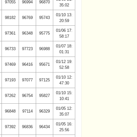
97055
96994
96870
35:02
01/10 13:
98182
96769
95743
20:59
01/06 17:
97361
96348
95775
58:17
01/07 18:
96733
97723
96988
01:31
01/12 19:
97469
96416
95671
52:58
01/10 12:
97193
97077
97125
47:30
01/10 15:
97262
96754
95827
10:41
01/05 12:
96848
97114
96329
35:07
01/05 16:
97392
96836
96434
25:56