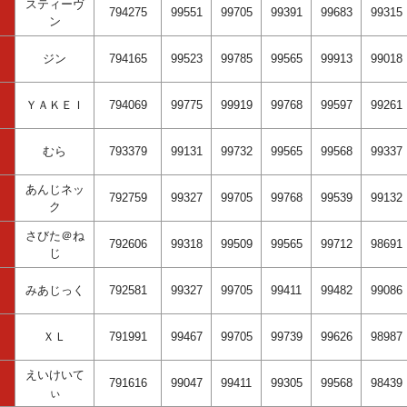
スティーヴ
794275
99551
99705
99391
99683
99315
ン
ジン
794165
99523
99785
99565
99913
99018
ＹＡＫＥＩ
794069
99775
99919
99768
99597
99261
むら
793379
99131
99732
99565
99568
99337
あんじネッ
792759
99327
99705
99768
99539
99132
ク
さびた＠ね
792606
99318
99509
99565
99712
98691
じ
みあじっく
792581
99327
99705
99411
99482
99086
ＸＬ
791991
99467
99705
99739
99626
98987
えいけいて
791616
99047
99411
99305
99568
98439
ぃ