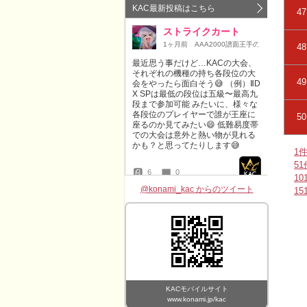
47
48
49
50
1
5
1
@konami_kac からのツイート
1
KACモバイルサイト
www.konami.jp/kac