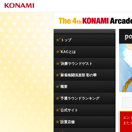
トップ
KACとは
決勝ラウンドゲスト
麻雀格闘倶楽部 彩の華
概要
予選ラウンドランキング
公式サイト
エン
設置店舗
またエ