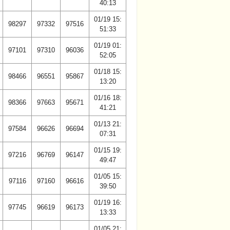
40:13
01/19 15:
98297
97332
97516
51:33
01/19 01:
97101
97310
96036
52:05
01/18 15:
98466
96551
95867
13:20
01/16 18:
98366
97663
95671
41:21
01/13 21:
97584
96626
96694
07:31
01/15 19:
97216
96769
96147
49:47
01/05 15:
97116
97160
96616
39:50
01/19 16:
97745
96619
96173
13:33
01/05 21: