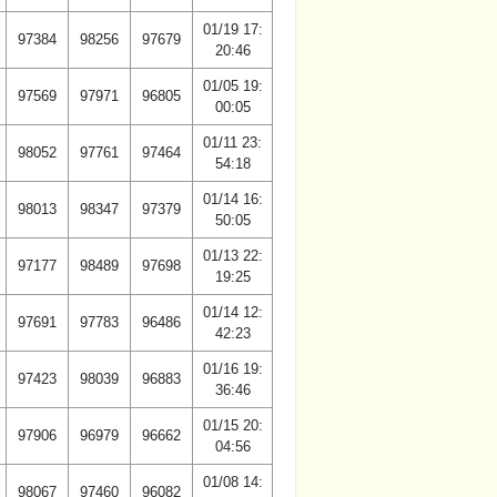
01/19 17:
97384
98256
97679
20:46
01/05 19:
97569
97971
96805
00:05
01/11 23:
98052
97761
97464
54:18
01/14 16:
98013
98347
97379
50:05
01/13 22:
97177
98489
97698
19:25
01/14 12:
97691
97783
96486
42:23
01/16 19:
97423
98039
96883
36:46
01/15 20:
97906
96979
96662
04:56
01/08 14:
98067
97460
96082