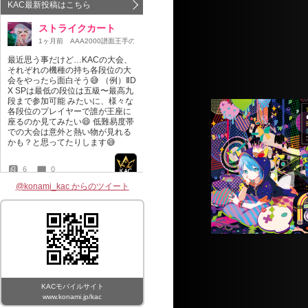
@konami_kac からのツイート
KACモバイルサイト
www.konami.jp/kac