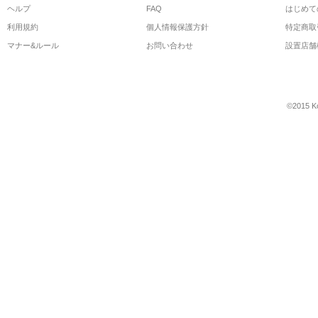
ヘルプ
FAQ
はじめて
利用規約
個人情報保護方針
特定商取
マナー&ルール
お問い合わせ
設置店舗
©2015 Ko