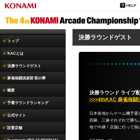
決勝ラウンドゲスト
トップ
KACとは
決勝ラウンドゲスト
麻雀格闘倶楽部 彩の華
概要
決勝ラウンド ライブ
>>>4thKAC 麻雀
予選ラウンドランキング
日本各地からゲーム機予選を
公式サイト
四麻、三麻それぞれで勝ち
地で中継！店舗に行って熱い
設置店舗