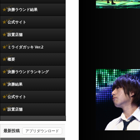
決勝ラウンド結果
公式サイト
設置店舗
ミライダガッキ Ver.2
概要
決勝ラウンドランキング
決勝結果
公式サイト
設置店舗