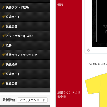
優勝
決勝ラウンド結果
公式サイト
設置店舗
ミライダガッキ Ver.2
概要
決勝ラウンドランキング
「The 4th KON
決勝結果
公式サイト
設置店舗
決勝ラウンド出場
者全員