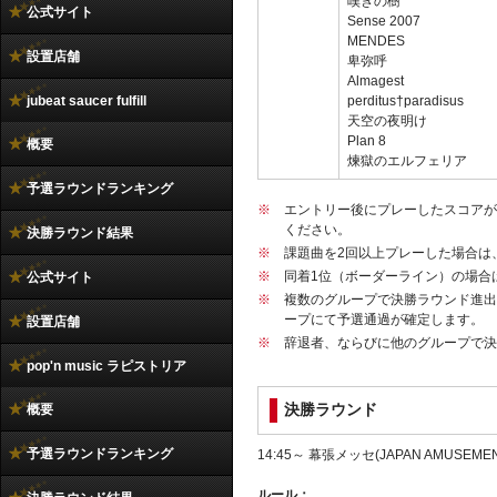
嘆きの樹
公式サイト
Sense 2007
MENDES
設置店舗
卑弥呼
Almagest
jubeat saucer fulfill
perditus†paradisus
天空の夜明け
Plan 8
概要
煉獄のエルフェリア
予選ラウンドランキング
※
エントリー後にプレーしたスコアが
ください。
決勝ラウンド結果
※
課題曲を2回以上プレーした場合は
※
同着1位（ボーダーライン）の場合
公式サイト
※
複数のグループで決勝ラウンド進出
ープにて予選通過が確定します。
設置店舗
※
辞退者、ならびに他のグループで
pop'n music ラピストリア
決勝ラウンド
概要
予選ラウンドランキング
14:45～ 幕張メッセ(JAPAN AMUSEME
ルール：