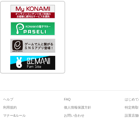
ヘルプ
FAQ
はじめて
利用規約
個人情報保護方針
特定商取
マナー&ルール
お問い合わせ
設置店舗