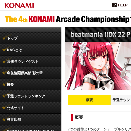
トップ
KACとは
決勝ラウンドゲスト
麻雀格闘倶楽部 彩の華
概要
予選ラウンドランキング
概要
予選ラウン
公式サイト
概要
設置店舗
7つの鍵盤と1つのターンテーブルをリズムにあ