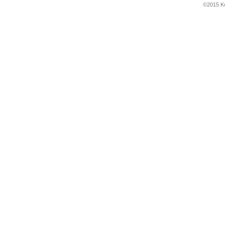
©2015 Ko