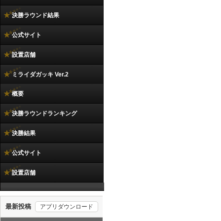
決勝ラウンド結果
公式サイト
設置店舗
ミライダガッキ Ver.2
概要
決勝ラウンドランキング
決勝結果
公式サイト
設置店舗