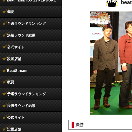
beatmania IIDX 22 PENDUAL
bea
概要
予選ラウンドランキング
決勝ラウンド結果
公式サイト
設置店舗
BeatStream
概要
予選ラウンドランキング
決勝ラウンド結果
公式サイト
決勝
設置店舗