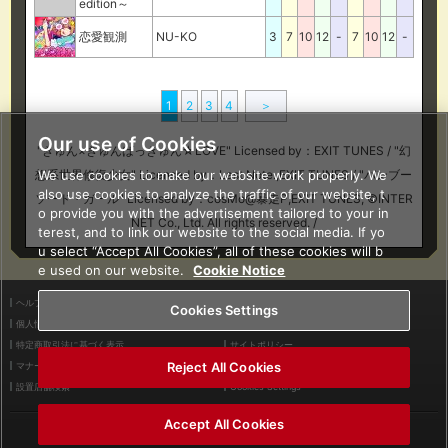
edition～
恋愛観測
NU-KO
3
7
10
12
-
7
10
12
-
1
2
3
4
＞
Our use of Cookies
"きゅん×きゅんばっきゅん☆LOVE" Licensed by：EXIT TUNES / "幻
We use cookies to make our website work properly. We
想系世界修復少女" Licensed by：Last Note.,EXIT TUNES / "バンブー
also use cookies to analyze the traffic of our website, t
ソード・ガール" Licensed by：cosMo@暴走P,EXIT TUNES, ©INTER
o provide you with the advertisement tailored to your in
NET Co., Ltd. All rights reserved. /
terest, and to link our website to the social media. If yo
u select “Accept All Cookies”, all of these cookies will b
e used on our website.
Cookie Notice
ヘルプ
利用規約
Cookies Settings
個人情報等保護方針
外部送信について
特定商取引法に基づく表示
サイトポリシー
Reject All Cookies
マナー＆ルール
お問い合わせ
設置店舗検索
Cookies Settings
Accept All Cookies
©2026 Konami Arcade Games