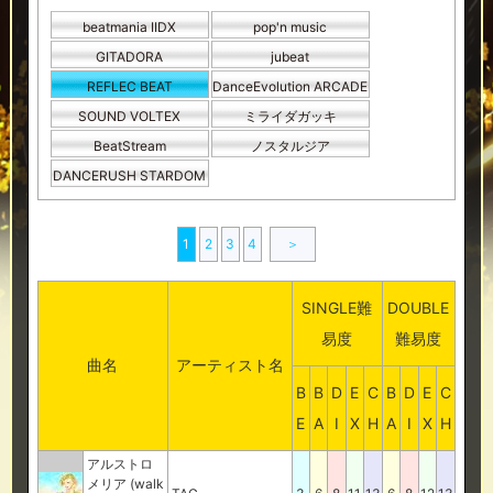
beatmania IIDX
pop'n music
GITADORA
jubeat
REFLEC BEAT
DanceEvolution ARCADE
SOUND VOLTEX
ミライダガッキ
BeatStream
ノスタルジア
DANCERUSH STARDOM
1
2
3
4
＞
SINGLE難
DOUBLE
易度
難易度
曲名
アーティスト名
B
B
D
E
C
B
D
E
C
E
A
I
X
H
A
I
X
H
アルストロ
メリア (walk