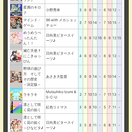
星屑のキロ
小野秀幸
3
6
9
11
-
6
10
12
-
ク
マインド・
96 with メカショッ
3
7
10
14
-
7
10
15
-
ゲーム
チョー
めうめうぺ
日向美ビタースイ
ったんた
3
6
9
12
16
6
9
12
15
ーツ♪
ん！！
滅亡天使 †
日向美ビタースイ
にこきゅっ
4
6
9
12
-
6
9
12
-
ーツ♪
ぴん
野球の遊び
方 そして
あさき大監督
3
6
9
14
-
6
10
14
-
その歴史
～決定版～
Mutsuhiko Izumi &
ラキラキ
2
7
10
13
-
7
11
13
-
S-C-U
凛として咲
紅色リトマス
3
6
8
10
-
5
7
11
-
く花の如く
凛として咲
く花の如く
日向美ビタースイ
3
5
8
11
-
6
8
11
-
～ひなビタ♪
ーツ♪