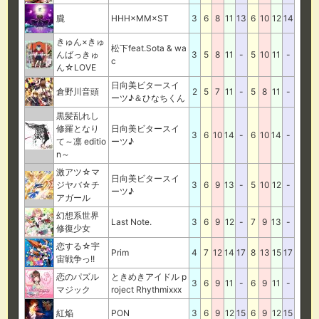
朧
HHH×MM×ST
3
6
8
11
13
6
10
12
14
きゅん×きゅ
松下feat.Sota & wa
んばっきゅ
3
5
8
11
-
5
10
11
-
c
ん☆LOVE
日向美ビタースイ
倉野川音頭
2
5
7
11
-
5
8
11
-
ーツ♪＆ひなちくん
黒髪乱れし
修羅となり
日向美ビタースイ
3
6
10
14
-
6
10
14
-
て～凛 editio
ーツ♪
n～
激アツ☆マ
日向美ビタースイ
ジヤバ☆チ
3
6
9
13
-
5
10
12
-
ーツ♪
アガール
幻想系世界
Last Note.
3
6
9
12
-
7
9
13
-
修復少女
恋する☆宇
Prim
4
7
12
14
17
8
13
15
17
宙戦争っ!!
恋のパズル
ときめきアイドル p
3
6
9
11
-
6
9
11
-
マジック
roject Rhythmixxx
紅焔
PON
3
6
9
12
15
6
9
12
15