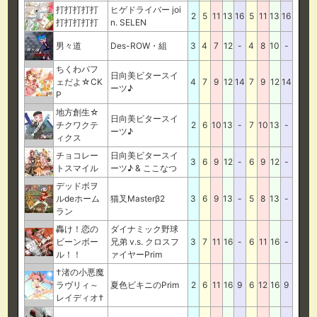
打打打打打
ヒゲドライバー joi
2
5
11
13
16
5
11
13
16
打打打打打
n. SELEN
男々道
Des-ROW・組
3
4
7
12
-
4
8
10
-
ちくわパフ
日向美ビタースイ
ェだよ☆CK
4
7
9
12
14
7
9
12
14
ーツ♪
P
地方創生☆
日向美ビタースイ
チクワクテ
2
6
10
13
-
7
10
13
-
ーツ♪
ィクス
チョコレー
日向美ビタースイ
3
6
9
12
-
6
9
12
-
トスマイル
ーツ♪ & ここなつ
デッドボヲ
ルdeホーム
猫叉Masterβ2
3
6
9
13
-
5
8
13
-
ラン
轟け！恋の
ダイナミック野球
ビーンボー
兄弟 v.s. クロスフ
3
7
11
16
-
6
11
16
-
ル！！
ァイヤーPrim
†渚の小悪魔
ラヴリィ～
夏色ビキニのPrim
2
6
11
16
9
6
12
16
9
レイディオ†