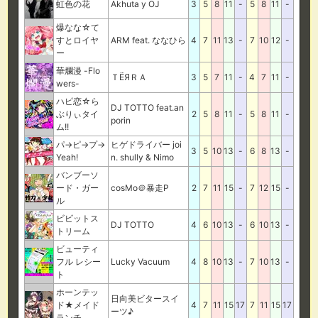
虹色の花
Akhuta y OJ
3
5
8
11
-
5
8
11
-
爆なな☆て
すとロイヤ
ARM feat. ななひら
4
7
11
13
-
7
10
12
-
ー
華爛漫 -Flo
ＴЁЯＲＡ
3
5
7
11
-
4
7
11
-
wers-
ハピ恋☆ら
DJ TOTTO feat.an
ぶりぃタイ
2
5
8
11
-
5
8
11
-
porin
ム!!
パ→ピ→プ→
ヒゲドライバー joi
3
5
10
13
-
6
8
13
-
Yeah!
n. shully & Nimo
バンブーソ
ード・ガー
cosMo＠暴走P
2
7
11
15
-
7
12
15
-
ル
ビビットス
DJ TOTTO
4
6
10
13
-
6
10
13
-
トリーム
ビューティ
フル レシー
Lucky Vacuum
4
8
10
13
-
7
10
13
-
ト
ホーンテッ
日向美ビタースイ
ド★メイド
4
7
11
15
17
7
11
15
17
ーツ♪
ランチ