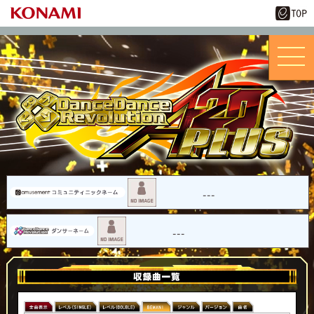
---
---