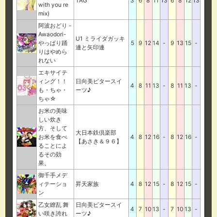
TAG
3
6
8
11
13
6
8
12
13
with you re
mix)
阿波おどり -
Awaodori-
U1 ミライダガッキ
やっぱり踊
5
9
12
14
-
9
13
15
-
連と矢印連
りはやめら
れない
エキサイテ
ィング！！
日向美ビタースイ
4
8
11
13
-
8
11
13
-
も・ちゃ・
ーツ♪
ちゃ☆
お米の美味
しい炊き
方、そして
大日本鉄倶楽部
お米を食べ
4
8
12
16
-
8
12
16
-
【あさき＆９６】
ることによ
るその効
果。
御千手メデ
ィテーショ
昇天家族
4
8
12
15
-
8
12
15
-
ン
乙女繚乱 舞
日向美ビタースイ
4
7
10
13
-
7
10
13
-
い咲き誇れ
ーツ♪