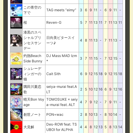
この青空の
TAG meets “eimy”
3
6
9
11
-
6
9
11
-
下で
桜
Reven-G
5
7
11
13
11
7
11
13
11
漆黒のスペ
シャルプリ
日向美ビタースイ
4
8
11
13
-
7
11
13
-
ンセスサン
ーツ♪
デー
灼熱Beach
DJ Mass MAD Izm
3
7
11
15
-
7
12
15
-
Side Bunny
*
シュレーデ
ィンガーの
Cait Sith
6
9
12
15
18
9
12
15
18
猫
隅田川夏恋
seiya-murai feat.A
2
5
10
12
16
6
9
12
16
歌
LT
晴天Bon Voy
TOMOSUKE × seiy
4
7
9
12
-
7
9
11
-
age
a-murai feat. ALT
創世ノート
PON+wac
2
8
10
13
-
8
10
14
-
Des-ROW feat. TS
大見解
4
4
8
12
13
5
8
13
14
UBOI for ALPHA