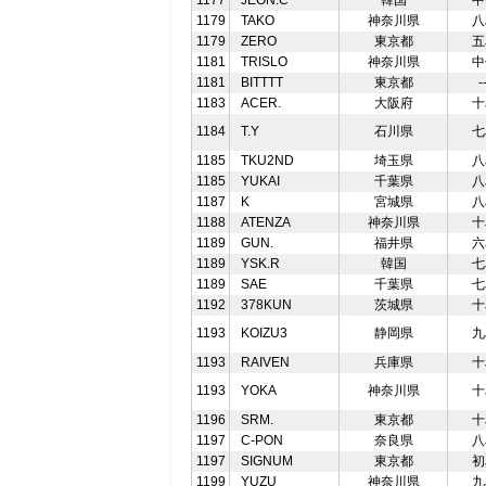
1177
JEON.C
韓国
中
1179
TAKO
神奈川県
八
1179
ZERO
東京都
五
1181
TRISLO
神奈川県
中
1181
BITTTT
東京都
-
1183
ACER.
大阪府
十
1184
T.Y
石川県
七
1185
TKU2ND
埼玉県
八
1185
YUKAI
千葉県
八
1187
K
宮城県
八
1188
ATENZA
神奈川県
十
1189
GUN.
福井県
六
1189
YSK.R
韓国
七
1189
SAE
千葉県
七
1192
378KUN
茨城県
十
1193
KOIZU3
静岡県
九
1193
RAIVEN
兵庫県
十
1193
YOKA
神奈川県
十
1196
SRM.
東京都
十
1197
C-PON
奈良県
八
1197
SIGNUM
東京都
初
1199
YUZU
神奈川県
九