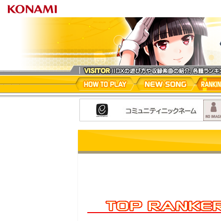
beatmania I
HOW TO PLAY
NEW SONG
RANKI
INTERNET RANKING