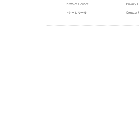
Terms of Service
Privacy P
マナー＆ルール
Contact 