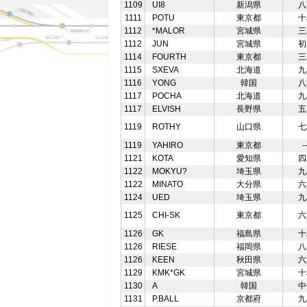
1109
UI8
新潟県
八
1111
POTU
東京都
十
1112
*MALOR
宮城県
三
1112
JUN
宮城県
初
1114
FOURTH
東京都
三
1115
SXEVA
北海道
九
1116
YONG
韓国
八
1117
POCHA
北海道
九
1117
ELVISH
長野県
五
1119
ROTHY
山口県
七
1119
YAHIRO
東京都
-
1121
KOTA
愛知県
四
1122
MOKYU?
埼玉県
九
1122
MINATO
大分県
六
1124
UED
埼玉県
九
1125
CHI-SK
東京都
六
1126
GK
福島県
十
1126
RIESE
福岡県
八
1126
KEEN
秋田県
六
1129
KMK*GK
宮城県
十
1130
A
韓国
中
1131
P.BALL
京都府
九