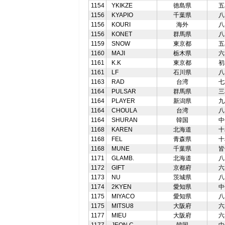
1154
YKIKZE
徳島県
五
1156
KYAPIO
千葉県
八
1156
KOURI
海外
八
1156
KONET
群馬県
八
1159
SNOW
東京都
五
1160
MAJI
栃木県
六
1161
K.K
東京都
初
1161
LF
石川県
八
1163
RAD
台湾
七
1164
PULSAR
群馬県
三
1164
PLAYER
新潟県
九
1164
CHOULA
台湾
八
1164
SHURAN
韓国
中
1168
KAREN
北海道
十
1168
FEL
青森県
十
1168
MUNE
千葉県
皆
1171
GLAMB.
北海道
八
1172
GIFT
京都府
六
1173
NU
茨城県
八
1174
2KYEN
愛知県
中
1175
MIYACO
愛知県
八
1175
MITSU8
大阪府
六
1177
MIEU
大阪府
六