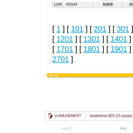
1199
ASSA!!
長崎県
四
[
1
] [
101
] [
201
] [
301
]
[
1201
] [
1301
] [
1401
]
[
1701
] [
1801
] [
1901
]
2701
]
e-AMUSEMENT
beatmania IIDX 23 copula
ヘルプ
FAQ