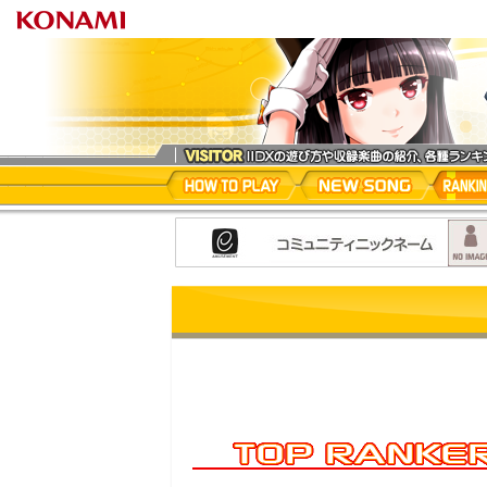
beatmania I
HOW TO PLAY
NEW SONG
RANKI
INTERNET RANKING