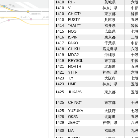
1410
RH-
茨城県
六
1410
V
神奈川県
中
1410
CHIOT*
東京都
皆
1410
FUSTY
兵庫県
五
1414
*RATY*
福井県
皆
1415
NOGI
広島県
七
1416
ISPIN
東京都
二
1417
PAKO
千葉県
中
1418
CHIKU
鹿児島県
六
1419
MIYA2
沖縄県
十
1419
REYSOL
東京都
中
1421
NORTH
北海道
五
1421
YTTR
神奈川県
六
1423
T.Y
大阪府
七
1423
UME.
神奈川県
五
1425
JUKA*S
東京都
五
1425
CHINO*
東京都
十
1425
YUZUKA
大阪府
七
1428
OKSN
北海道
五
1429
ZERO*
神奈川県
八
1430
LIA
福島県
九