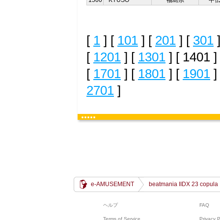
1500
KYUSO
福島県
中
[
1
] [
101
] [
201
] [
301
]
[
1201
] [
1301
] [ 1401 ]
[
1701
] [
1801
] [
1901
]
2701
]
e-AMUSEMENT
beatmania IIDX 23 copula
ヘルプ
FAQ
Terms of Service
Privacy P