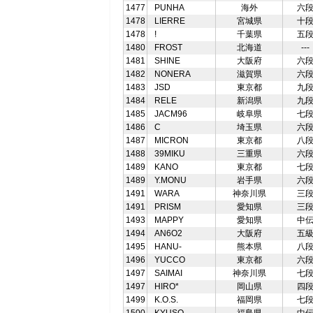
1477
PUNHA
海外
六
1478
LIERRE
宮城県
十
1478
!
千葉県
五
1480
FROST
北海道
---
1481
SHINE
大阪府
六
1482
NONERA
滋賀県
六
1483
JSD
東京都
九
1484
RELE
新潟県
九
1485
JACM96
岐阜県
七
1486
C
埼玉県
六
1487
MICRON
東京都
八
1488
39MIKU
三重県
六
1489
KANO
東京都
七
1489
Y.MONU
岩手県
六
1491
WARA
神奈川県
三
1491
PRISM
愛知県
三
1493
MAPPY
愛知県
中
1494
AN6O2
大阪府
五
1495
HANU-
熊本県
八
1496
YUCCO
東京都
六
1497
SAIMAI
神奈川県
七
1497
HIRO*
岡山県
四
1499
K.O.S.
福岡県
七