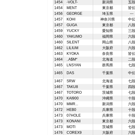
1454
-VOLT-
新潟県
五
1454
MENT
東京都
皆
1456
GEORGE
埼玉県
---
1457
KOHI
神奈川県
中
1457
GUGA
東京都
八
1459
YUCKY
愛知県
三
1460
YAKUMO
福岡県
六
1460
SILENT
岡山県
八
1462
LILIUM
大阪府
六
1463
KYOKA
奈良県
皆
1464
..A$M*
北海道
二
1465
LNSYAN
群馬県
七
1465
DAS
千葉県
中
1467
SRW
北海道
七
1467
TAKU8
千葉県
四
1467
TOTORO
茨城県
七
1470
KAI900
沖縄県
十
1470
MMR...
新潟県
六
1472
HEB0
兵庫県
十
1473
07HOLE
兵庫県
十
1473
KONANI
東京都
六
1473
MOTI
茨城県
七
1476
COREX9
大阪府
六