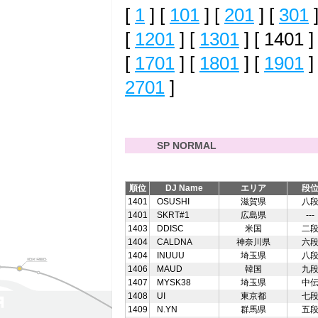
[
1
] [
101
] [
201
] [
301
]
[
1201
] [
1301
] [ 1401 ]
[
1701
] [
1801
] [
1901
]
2701
]
SP NORMAL
順位
DJ Name
エリア
段
1401
OSUSHI
滋賀県
八
1401
SKRT#1
広島県
---
1403
DDISC
米国
二
1404
CALDNA
神奈川県
六
1404
INUUU
埼玉県
八
1406
MAUD
韓国
九
1407
MYSK38
埼玉県
中
1408
UI
東京都
七
1409
N.YN
群馬県
五