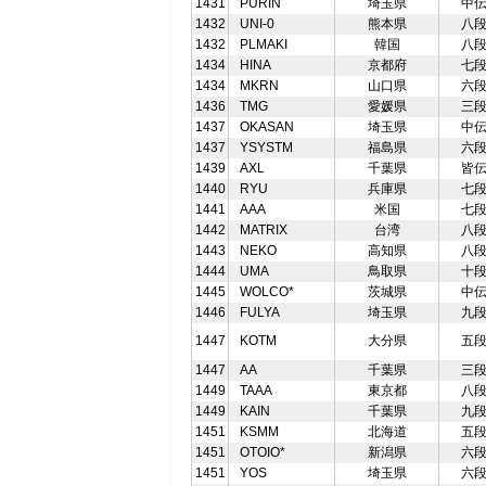
1431
PURIN
埼玉県
中
1432
UNI-0
熊本県
八
1432
PLMAKI
韓国
八
1434
HINA
京都府
七
1434
MKRN
山口県
六
1436
TMG
愛媛県
三
1437
OKASAN
埼玉県
中
1437
YSYSTM
福島県
六
1439
AXL
千葉県
皆
1440
RYU
兵庫県
七
1441
AAA
米国
七
1442
MATRIX
台湾
八
1443
NEKO
高知県
八
1444
UMA
鳥取県
十
1445
WOLCO*
茨城県
中
1446
FULYA
埼玉県
九
1447
KOTM
大分県
五
1447
AA
千葉県
三
1449
TAAA
東京都
八
1449
KAIN
千葉県
九
1451
KSMM
北海道
五
1451
OTOIO*
新潟県
六
1451
YOS
埼玉県
六