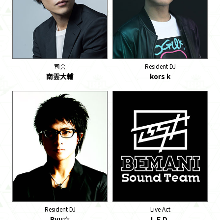
司会
Resident DJ
南雲大輔
kors k
Resident DJ
Live Act
Ryu☆
L.E.D.