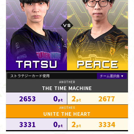
THE TIME MACHINE
0
2
2653
2677
UNITE THE HEART
0
2
3331
3334