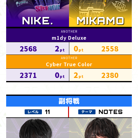
m1dy Deluxe
2
0
2568
2558
Cyber True Color
0
2
2371
2380
NOTES