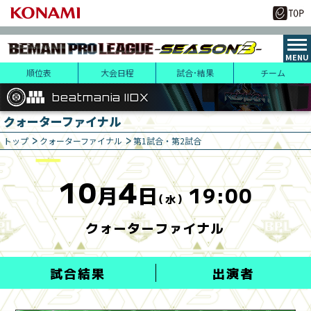
順位表
大会日程
試合･結果
チーム
beatmania IIDX
beatmania IIDX
beatmania IIDX
クォーターファイナル
レギュラーステージ
レギュラーステージ
決勝トーナメント
（ファーストステージ）
（セカンドステージ）
トップ
クォーターファイナル
第1試合・第2試合
10
14
10
4
月
日(土)
月
日
19:00
（水）
クォーターファイナル
試合結果
出演者