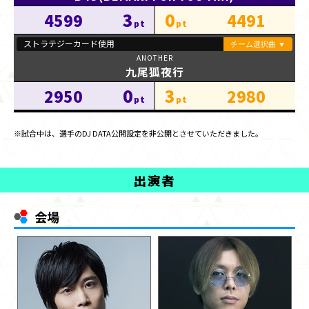
3
0
4599
4491
九尾狐夜行
0
3
2950
2980
※試合中は、選手のDJ DATA公開設定を非公開とさせていただきました。
出演者
会場