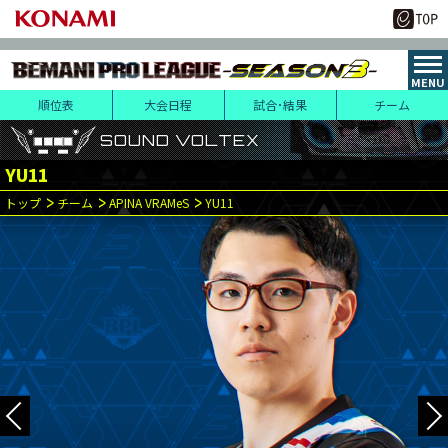
順位表
大会日程
試合･結果
チーム
SOUND VOLTEX
SOUND VOLTEX
SOUND VOLTEX
YU11
3
20
トップ
チーム
APINA VRAMeS
YU11
月
日(水･祝)
1
第
試合