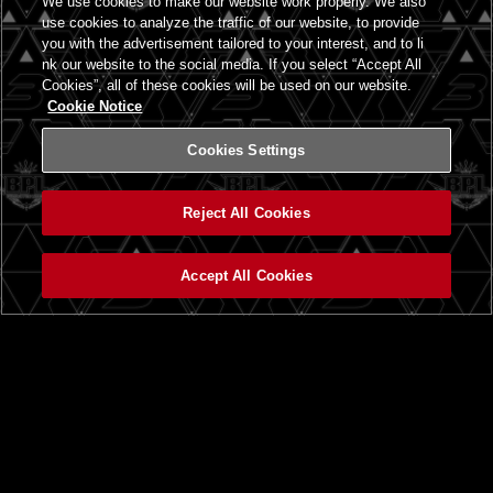
We use cookies to make our website work properly. We also
use cookies to analyze the traffic of our website, to provide
you with the advertisement tailored to your interest, and to li
nk our website to the social media. If you select “Accept All
Cookies”, all of these cookies will be used on our website.
Cookie Notice
Cookies Settings
Reject All Cookies
Accept All Cookies
トップ
ニュース一覧
BEMANI PRO LEAGUEとは
beatmania IIDX