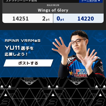
Wings of Glory
2
0
14251
14220
APINA VRAMeS
YU11
を
選手
応援しよう！