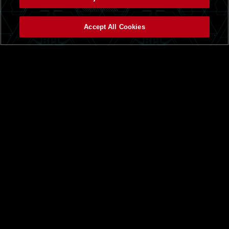
Accept All Cookies
トップ
ニュース一覧
BEMANI PRO LEAGUEとは
beatmania IIDX
順位表
ドラフト会議
大会について
チーム
大会日程
APINA VRAMeS
大会ルール
GiGO
課題曲
GAME PANIC
SILK HAT
SUPERNOVA Tohoku
TAITO STATION Tradz
ROUND1
レジャーランド
試合・結果