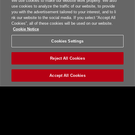
We use cookies to make our website work properly. We also
use cookies to analyze the traffic of our website, to provide
you with the advertisement tailored to your interest, and to li
nk our website to the social media. If you select “Accept All
Cookies”, all of these cookies will be used on our website.
Cookie Notice
Cookies Settings
Reject All Cookies
Accept All Cookies
トップ
ニュース一覧
BEMANI PRO LEAGUEとは
beatmania IIDX