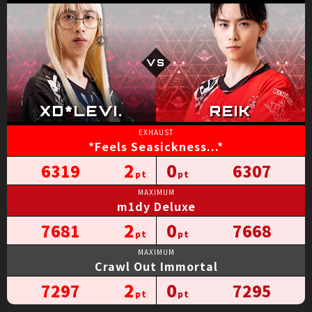
*Feels Seasickness...*
2
0
6319
6307
m1dy Deluxe
2
0
7681
7668
Crawl Out Immortal
2
0
7297
7295