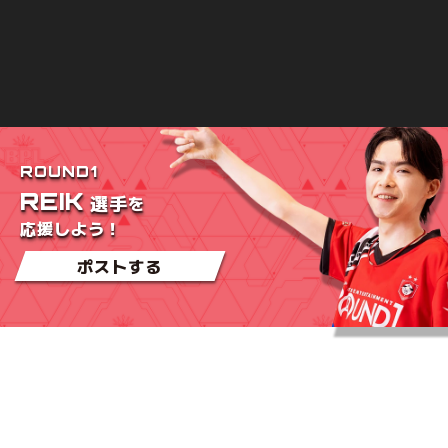
ROUND1
REIK
を
選手
応援しよう！