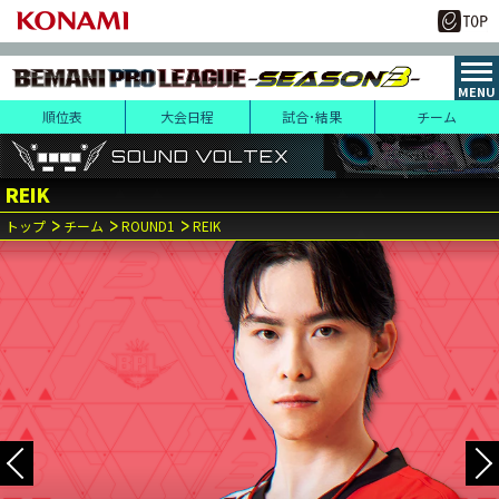
順位表
大会日程
試合･結果
チーム
SOUND VOLTEX
SOUND VOLTEX
SOUND VOLTEX
REIK
3
20
トップ
チーム
ROUND1
REIK
月
日(水･祝)
1
第
試合