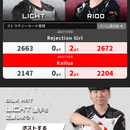
Rejection Girl
0
2
2663
2672
Kailua
0
2
2147
2204
SILK HAT
LICHT
を
選手
応援しよう！