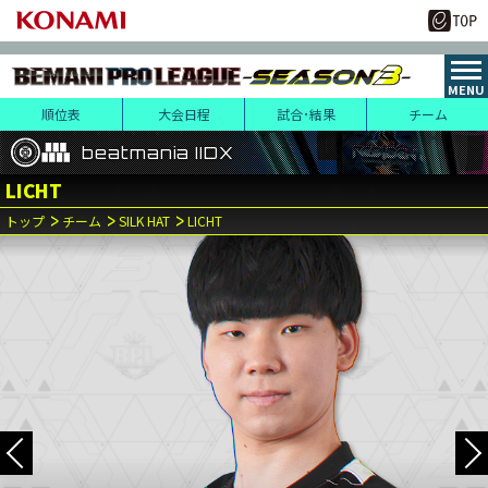
順位表
大会日程
試合･結果
チーム
beatmania IIDX
beatmania IIDX
beatmania IIDX
LICHT
レギュラーステージ
レギュラーステージ
決勝トーナメント
（ファーストステージ）
（セカンドステージ）
トップ
チーム
SILK HAT
LICHT
10
14
月
日(土)