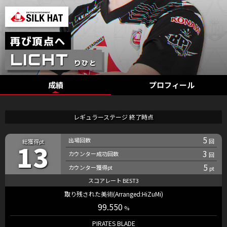
成績
プロフィール
レギュラーステージ 終了時点
5
13
3
5
取り残された美術(Arranged:HiZuMi)
99.550
PIRATES BLADE