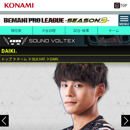
順位表
大会日程
試合･結果
チーム
SOUND VOLTEX
SOUND VOLTEX
SOUND VOLTEX
DAIKI.
3
20
トップ
チーム
SILK HAT
DAIKI.
月
日(水･祝)
1
第
試合