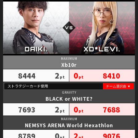
Xb10r
2
0
8444
8410
BLACK or WHITE?
2
0
7693
7688
NEMSYS ARENA World Hexathlon
0
2
8789
9076