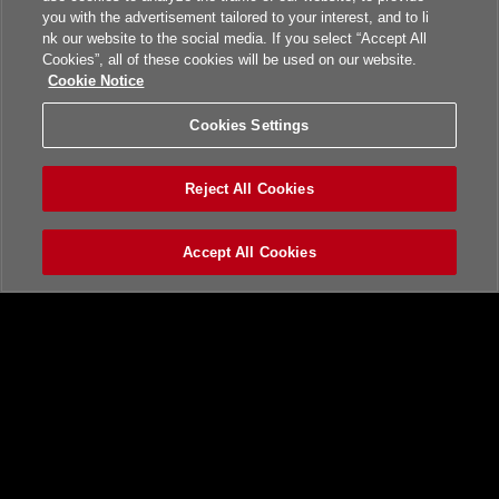
you with the advertisement tailored to your interest, and to li
nk our website to the social media. If you select “Accept All
Cookies”, all of these cookies will be used on our website.
Cookie Notice
Cookies Settings
Reject All Cookies
Accept All Cookies
トップ
ニュース一覧
BEMANI PRO LEAGUEとは
beatmania IIDX