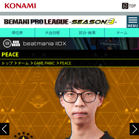
順位表
大会日程
試合･結果
チーム
beatmania IIDX
beatmania IIDX
beatmania IIDX
PEACE
レギュラーステージ
レギュラーステージ
決勝トーナメント
（ファーストステージ）
（セカンドステージ）
トップ
チーム
GAME PANIC
PEACE
10
14
月
日(土)