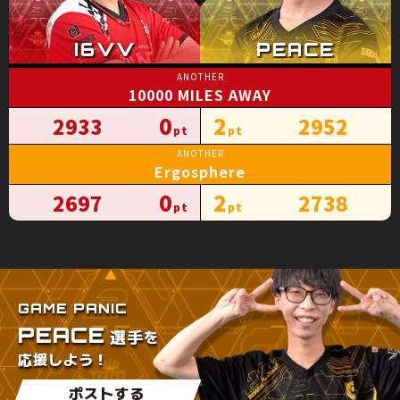
10000 MILES AWAY
0
2
2933
2952
Ergosphere
0
2
2697
2738
GAME PANIC
PEACE
を
選手
応援しよう！