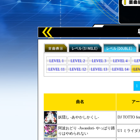
LEVEL 1
LEVEL 2
LEVEL 3
LEVEL 4
LE
LEVEL 11
LEVEL 12
LEVEL 13
LEVEL 14
LEV
1
曲名
アー
妖隠し -あやかしかくし-
DJ TOTTO fea
阿波おどり -Awaodori- やっぱり踊
U1 ミライ
りはやめられない