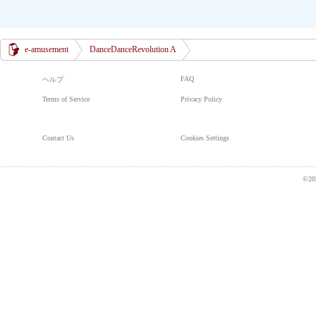
e-amusement
DanceDanceRevolution A
FAQ
ヘルプ
Terms of Service
Privacy Policy
Contact Us
Cookies Settings
©20