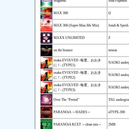
Magnetic
Sota Fujimori
MAX 300
Ω
MAX 300 (Super-Max-Me Mix)
Jondi & Spesh
MAXX UNLIMITED
Z
on the bounce
neuras
osaka EVOLVED -毎度、おおき
NAOKI under
に！- (TYPE1)
osaka EVOLVED -毎度、おおき
NAOKI under
に！- (TYPE2)
osaka EVOLVED -毎度、おおき
NAOKI under
に！- (TYPE3)
Over The “Period”
TAG undergrou
PARANOiA ～HADES～
αTYPE-300
PARANOiA KCET ～clean mix～
2MB