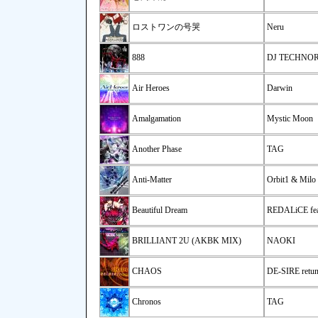
ロストワンの号哭
Neru
888
DJ TECHNO
Air Heroes
Darwin
Amalgamation
Mystic Moon
Another Phase
TAG
Anti-Matter
Orbit1 & Milo
Beautiful Dream
REDALiCE feat
BRILLIANT 2U (AKBK MIX)
NAOKI
CHAOS
DE-SIRE retun
Chronos
TAG