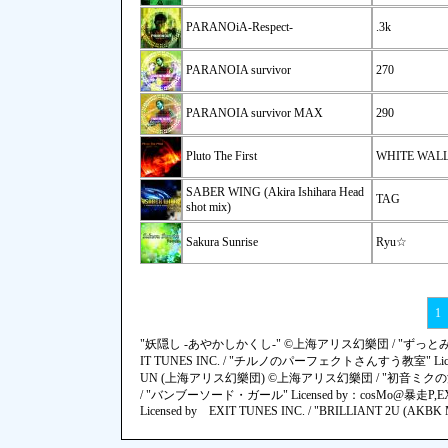
PARANOiA-Respect-
.3k
PARANOIA survivor
270
PARANOIA survivor MAX
290
Pluto The First
WHITE WAL
SABER WING (Akira Ishihara Head
TAG
shot mix)
Sakura Sunrise
Ryu☆
1
"妖隠し -あやかしかくし-" ©上海アリス幻樂団 / "ずっとみつめてい
IT TUNES INC. / "チルノのパーフェクトさんすう教室" L
UN (上海アリス幻樂団) ©上海アリス幻樂団 / "初音ミクの消失" Licensed
/ "バンブーソード・ガール" Licensed by：cosMo@暴走P,EXIT TU
Licensed by EXIT TUNES INC. / "BRILLIANT 2U (AKBK MIX)