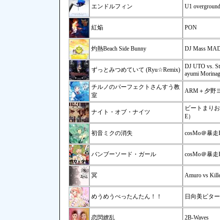
エンドルフィン
U1 overgroun
紅焔
PON
灼熱Beach Side Bunny
DJ Mass MAD
DJ UTO vs. Sta
ずっとみつめていて (Ryu☆Remix)
ayumi Morina
チルノのパーフェクトさんすう教
ARM＋夕野ヨシミ
室
ビートまりお（
ナイト・オブ・ナイツ
E）
初音ミクの消失
cosMo＠暴走P
バンブーソード・ガール
cosMo＠暴走
冥
Amuro vs Kill
めうめうぺったんたん！！
日向美ビター
恋閃繚乱
2B-Waves