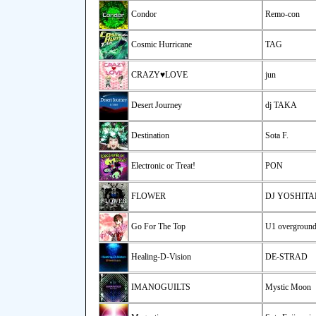
Condor
Remo-con
Cosmic Hurricane
TAG
CRAZY♥LOVE
jun
Desert Journey
dj TAKA
Destination
Sota F.
Electronic or Treat!
PON
FLOWER
DJ YOSHIT
Go For The Top
U1 overgroun
Healing-D-Vision
DE-STRAD
IMANOGUILTS
Mystic Moon