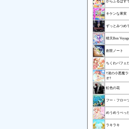
からふるぱす
キケンな果実
ずっとみつめていて
晴天Bon Voyag
創世ノート
ちくわパフェだ
†渚の小悪魔
オ†
虹色の花
フー・フロー
めうめうぺっ
ラキラキ