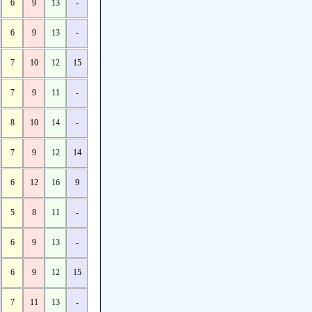
6
9
13
-
6
9
13
-
7
10
12
15
7
9
11
-
8
10
14
-
7
9
12
14
6
12
16
9
5
8
11
-
6
9
13
-
6
9
12
15
7
11
13
-