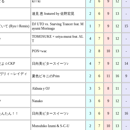
てる
ki☆ki
2
6
9
12
-
達見 恵 featured by 佐野宏晃
2
6
9
13
-
DJ UTO vs. Starving Trancer feat. M
 (Ryu☆Remix)
1
7
9
12
15
ayumi Morinaga
TOMOSUKE × seiya-murai feat. AL
e
4
7
9
12
-
T
PON+wac
2
8
10
13
-
よ☆CKP
日向美ビタースイーツ♪
4
7
9
12
14
ラヴリィ～レイディ
夏色ビキニのPrim
2
6
11
16
9
Akhuta y OJ
3
5
8
11
-
ツ
Nanako
3
6
9
12
-
たんたん！！
日向美ビタースイーツ♪
3
6
9
12
16
Mutsuhiko Izumi & S-C-U
2
7
10
13
-