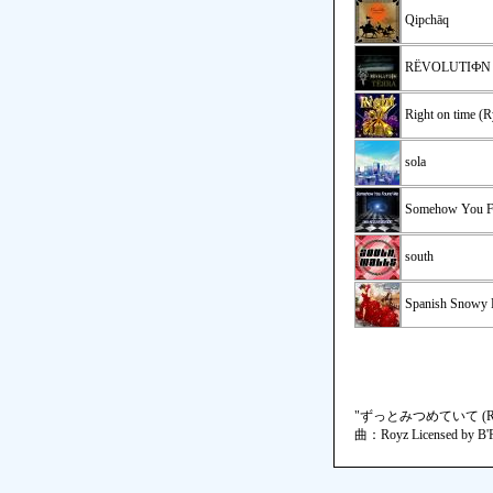
Qipchāq
RЁVOLUTIФN
Right on time 
sola
Somehow You 
south
Spanish Snowy 
"ずっとみつめていて (Ryu☆R
曲：Royz Licensed by B'F