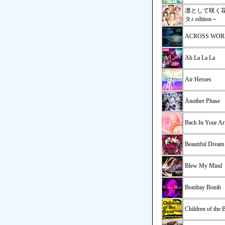
凛として咲く花
タ♪ edition～
ACROSS WOR
Ah La La La
Air Heroes
Another Phase
Back In Your A
Beautiful Dream
Blew My Mind
Bombay Bomb
Children of the 