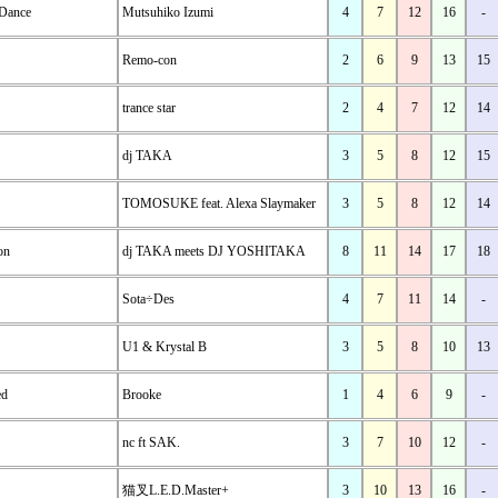
Dance
Mutsuhiko Izumi
4
7
12
16
-
Remo-con
2
6
9
13
15
trance star
2
4
7
12
14
dj TAKA
3
5
8
12
15
TOMOSUKE feat. Alexa Slaymaker
3
5
8
12
14
on
dj TAKA meets DJ YOSHITAKA
8
11
14
17
18
Sota÷Des
4
7
11
14
-
U1 & Krystal B
3
5
8
10
13
ed
Brooke
1
4
6
9
-
nc ft SAK.
3
7
10
12
-
猫叉L.E.D.Master+
3
10
13
16
-