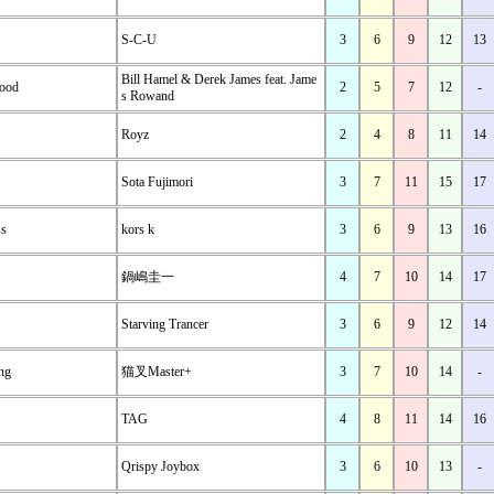
S-C-U
3
6
9
12
13
Bill Hamel & Derek James feat. Jame
ood
2
5
7
12
-
s Rowand
Royz
2
4
8
11
14
Sota Fujimori
3
7
11
15
17
ss
kors k
3
6
9
13
16
鍋嶋圭一
4
7
10
14
17
Starving Trancer
3
6
9
12
14
ing
猫叉Master+
3
7
10
14
-
TAG
4
8
11
14
16
Qrispy Joybox
3
6
10
13
-