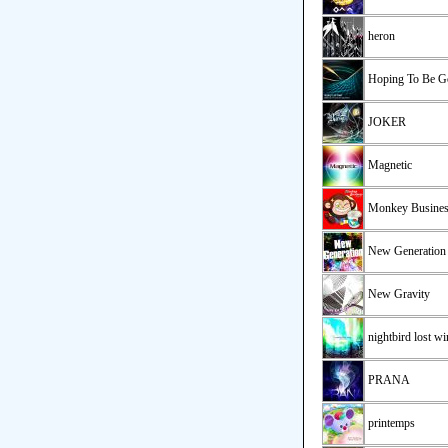
heron
Hoping To Be G
JOKER
Magnetic
Monkey Busine
New Generation
New Gravity
nightbird lost w
PRANA
printemps