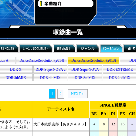
tion A
DanceDanceRevolution (2014)
DanceDanceRevolution (2013)
DDR
DDR X
DDR SuperNOVA 2
DDR SuperNOVA
DDR EXTREME
DDR 5thMIX
DDR 4thMIX
DDR 3rdMIX
DDR 2ndMIX
1
2
NEXT＞
SINGLE難易度
名
アーティスト名
BE
BA
DI
EX
CH
い炊き方、そしてお
大日本鉄倶楽部【あさき＆９６】
4
8
12
16
-
とによるその効果。