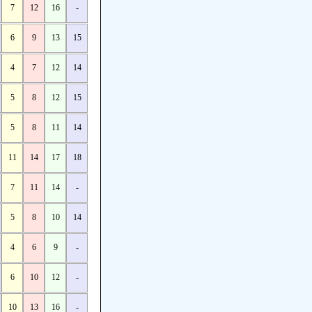
7
12
16
-
6
9
13
15
4
7
12
14
5
8
12
15
5
8
11
14
11
14
17
18
7
11
14
-
5
8
10
14
4
6
9
-
6
10
12
-
10
13
16
-