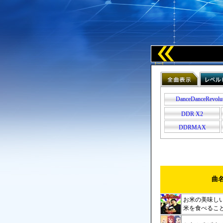
DanceDanceRevolu
DDR X2
DDRMAX
曲
お米の美味し
米を食べるこ