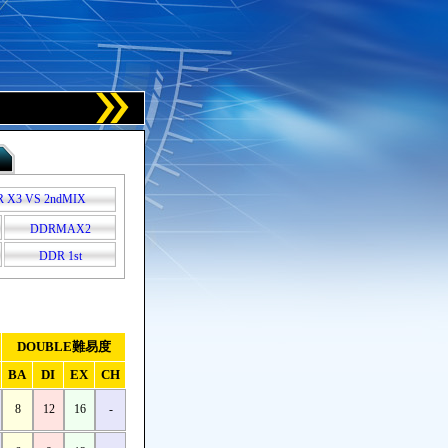
 X3 VS 2ndMIX
DDRMAX2
DDR 1st
DOUBLE難易度
BA
DI
EX
CH
8
12
16
-