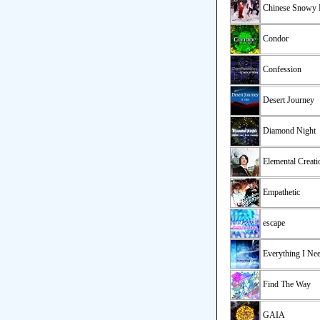
Chinese Snowy 
Condor
Confession
Desert Journey
Diamond Night
Elemental Creati
Empathetic
escape
Everything I Ne
Find The Way
GAIA