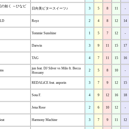
の如く ～ひなビ
日向美ビタースイーツ♪
3
5
8
11
-
LD
Royz
2
4
8
12
14
Tommie Sunshine
1
5
7
12
-
Darwin
3
9
11
15
17
TAG
4
7
11
15
16
jun feat. DJ Silver vs Milo ft. Becca
rms
2
5
8
10
-
Hossany
REDALiCE feat. anporin
3
7
9
12
15
Sota F.
4
9
12
16
18
Jena Rose
2
6
10
12
-
Beat
Harmony Machine
3
7
9
11
12