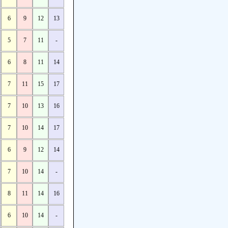
6
9
12
13
5
7
11
-
6
8
11
14
7
11
15
17
7
10
13
16
7
10
14
17
6
9
12
14
7
10
14
-
8
11
14
16
6
10
14
-