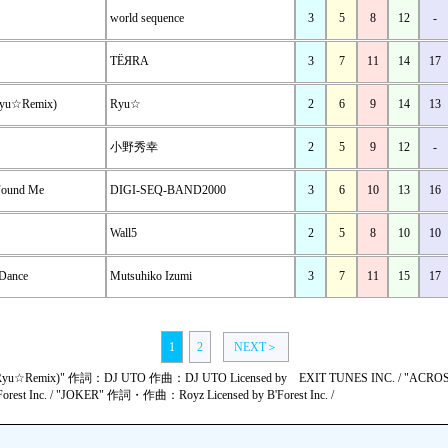
world sequence
3
5
8
12
-
TЁЯRA
3
7
11
14
17
(Ryu☆Remix)
Ryu☆
2
6
9
14
13
小野秀幸
2
5
9
12
-
Found Me
DIGI-SEQ-BAND2000
3
6
10
13
16
Wall5
2
5
8
10
10
Dance
Mutsuhiko Izumi
3
7
11
15
17
1
2
NEXT＞
emix)" 作詞：DJ UTO 作曲：DJ UTO Licensed by EXIT TUNES INC. / "AC
orest Inc. / "JOKER" 作詞・作曲：Royz Licensed by B'Forest Inc. /