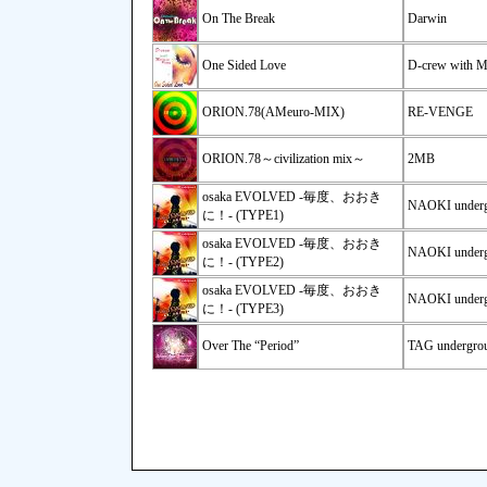
On The Break
Darwin
One Sided Love
D-crew with Me
ORION.78(AMeuro-MIX)
RE-VENGE
ORION.78～civilization mix～
2MB
osaka EVOLVED -毎度、おおき
NAOKI under
に！- (TYPE1)
osaka EVOLVED -毎度、おおき
NAOKI under
に！- (TYPE2)
osaka EVOLVED -毎度、おおき
NAOKI under
に！- (TYPE3)
Over The “Period”
TAG undergrou