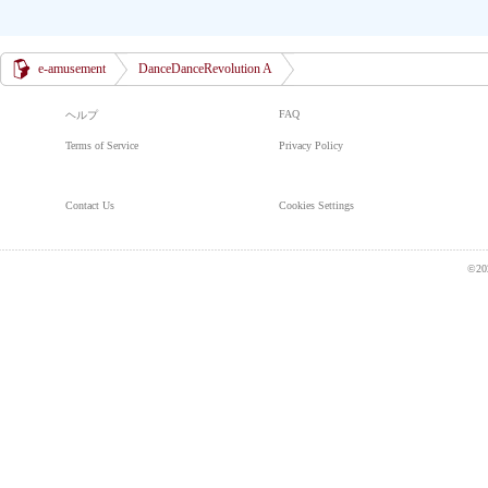
e-amusement
DanceDanceRevolution A
FAQ
ヘルプ
Terms of Service
Privacy Policy
Contact Us
Cookies Settings
©20