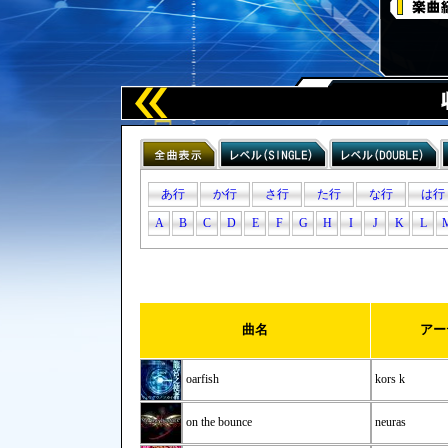
あ行
か行
さ行
た行
な行
は行
A
B
C
D
E
F
G
H
I
J
K
L
曲名
アー
oarfish
kors k
on the bounce
neuras