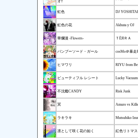
オ†
虹色
DJ YOSHITAKA
虹色の花
Akhuta y OJ
華爛漫 -Flowers-
ＴЁЯＲＡ
バンブーソード・ガール
cosMo＠暴走
ヒマワリ
RIYU from B
ビューティフル レシート
Lucky Vacuum
不沈艦CANDY
Risk Junk
冥
Amuro vs Kille
ラキラキ
Mutsuhiko Izu
凛として咲く花の如く
紅色リトマス