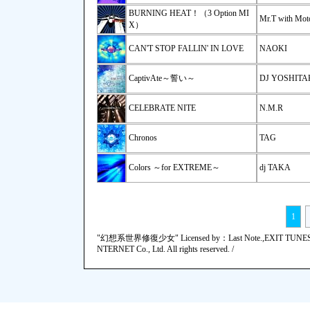
BURNING HEAT！（3 Option MI
Mr.T with Moto
X）
CAN'T STOP FALLIN' IN LOVE
NAOKI
CaptivAte～誓い～
DJ YOSHITAKA
CELEBRATE NITE
N.M.R
Chronos
TAG
Colors ～for EXTREME～
dj TAKA
1
"幻想系世界修復少女" Licensed by：Last Note.,EXIT TUN
NTERNET Co., Ltd. All rights reserved. /