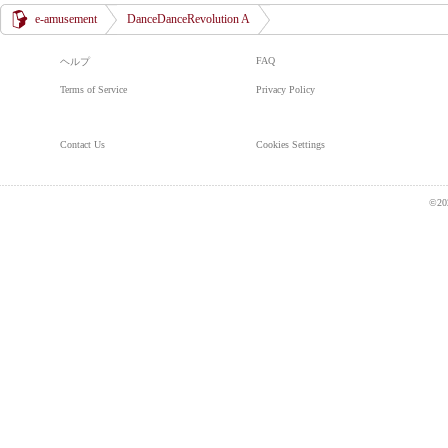
e-amusement
DanceDanceRevolution A
FAQ
ヘルプ
Terms of Service
Privacy Policy
Contact Us
Cookies Settings
©20