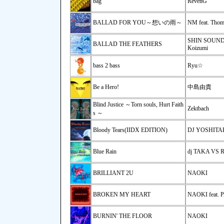
bag
RevenG
BALLAD FOR YOU～想いの雨～
NM feat. Tho
SHIN SOUND 
BALLAD THE FEATHERS
Koizumi
bass 2 bass
Ryu☆
Be a Hero!
中島由貴
Blind Justice ～Torn souls, Hurt Faith
Zektbach
s ～
Bloody Tears(IIDX EDITION)
DJ YOSHIT
Blue Rain
dj TAKA VS 
BRILLIANT 2U
NAOKI
BROKEN MY HEART
NAOKI feat.
BURNIN' THE FLOOR
NAOKI