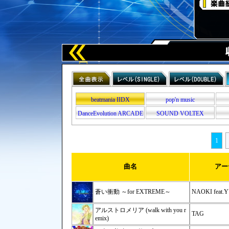
beatmania IIDX
pop'n music
DanceEvolution ARCADE
SOUND VOLTEX
1
曲名
アー
蒼い衝動 ～for EXTREME～
NAOKI feat.
アルストロメリア (walk with you r
TAG
emix)