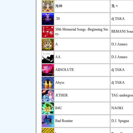
海神
兎々
.59
dj TAKA
50th Memorial Songs -Beginning Sto
BEMANI Soun
ry-
A
D.J.Amuro
AA
D.J.Amuro
ABSOLUTE
dj TAKA
Abyss
dj TAKA
ÆTHER
TAG undergro
B4U
NAOKI
Bad Routine
D.J. Spugna