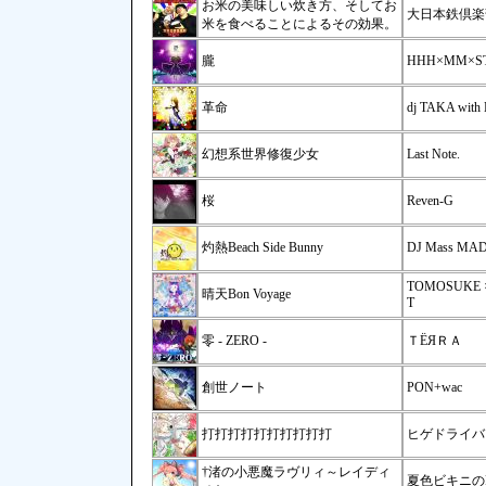
お米の美味しい炊き方、そしてお
大日本鉄倶楽
米を食べることによるその効果。
朧
HHH×MM×S
革命
dj TAKA wit
幻想系世界修復少女
Last Note.
桜
Reven-G
灼熱Beach Side Bunny
DJ Mass MAD
TOMOSUKE × s
晴天Bon Voyage
T
零 - ZERO -
ＴЁЯＲＡ
創世ノート
PON+wac
打打打打打打打打打打
ヒゲドライバー j
†渚の小悪魔ラヴリィ～レイディ
夏色ビキニのP