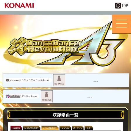
---
---