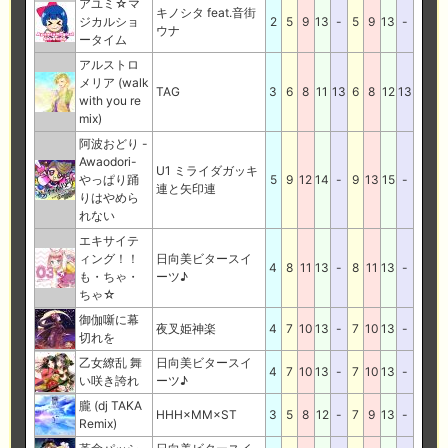
アユミ☆マ
キノシタ feat.音街
ジカルショ
2
5
9
13
-
5
9
13
-
ウナ
ータイム
アルストロ
メリア (walk
TAG
3
6
8
11
13
6
8
12
13
with you re
mix)
阿波おどり -
Awaodori-
U1 ミライダガッキ
やっぱり踊
5
9
12
14
-
9
13
15
-
連と矢印連
りはやめら
れない
エキサイテ
ィング！！
日向美ビタースイ
4
8
11
13
-
8
11
13
-
も・ちゃ・
ーツ♪
ちゃ☆
御伽噺に幕
夜叉姫神楽
4
7
10
13
-
7
10
13
-
切れを
乙女繚乱 舞
日向美ビタースイ
4
7
10
13
-
7
10
13
-
い咲き誇れ
ーツ♪
朧 (dj TAKA
HHH×MM×ST
3
5
8
12
-
7
9
13
-
Remix)