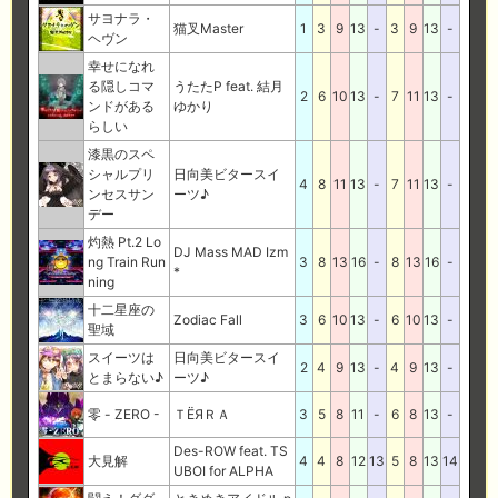
サヨナラ・
猫叉Master
1
3
9
13
-
3
9
13
-
ヘヴン
幸せになれ
る隠しコマ
うたたP feat. 結月
2
6
10
13
-
7
11
13
-
ンドがある
ゆかり
らしい
漆黒のスペ
シャルプリ
日向美ビタースイ
4
8
11
13
-
7
11
13
-
ンセスサン
ーツ♪
デー
灼熱 Pt.2 Lo
DJ Mass MAD Izm
ng Train Run
3
8
13
16
-
8
13
16
-
*
ning
十二星座の
Zodiac Fall
3
6
10
13
-
6
10
13
-
聖域
スイーツは
日向美ビタースイ
2
4
9
13
-
4
9
13
-
とまらない♪
ーツ♪
零 - ZERO -
ＴЁЯＲＡ
3
5
8
11
-
6
8
13
-
Des-ROW feat. TS
大見解
4
4
8
12
13
5
8
13
14
UBOI for ALPHA