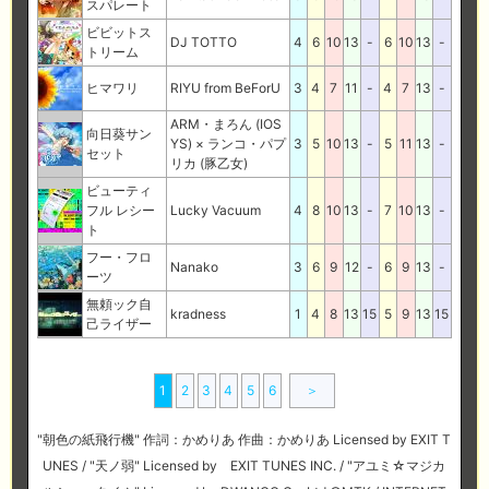
スパレート
ビビットス
DJ TOTTO
4
6
10
13
-
6
10
13
-
トリーム
ヒマワリ
RIYU from BeForU
3
4
7
11
-
4
7
13
-
ARM・まろん (IOS
向日葵サン
YS) × ランコ・パプ
3
5
10
13
-
5
11
13
-
セット
リカ (豚乙女)
ビューティ
フル レシー
Lucky Vacuum
4
8
10
13
-
7
10
13
-
ト
フー・フロ
Nanako
3
6
9
12
-
6
9
13
-
ーツ
無頼ック自
kradness
1
4
8
13
15
5
9
13
15
己ライザー
1
2
3
4
5
6
＞
"朝色の紙飛行機" 作詞：かめりあ 作曲：かめりあ Licensed by EXIT T
UNES / "天ノ弱" Licensed by EXIT TUNES INC. / "アユミ☆マジカ