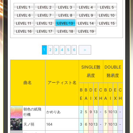
LEVEL 1
LEVEL 2
LEVEL 3
LEVEL 4
LEVEL 5
LEVEL 6
LEVEL 7
LEVEL 8
LEVEL 9
LEVEL 10
LEVEL 11
LEVEL 12
LEVEL 13
LEVEL 14
LEVEL 15
LEVEL 16
LEVEL 17
LEVEL 18
LEVEL 19
1
2
3
4
5
6
＞
SINGLE難
DOUBLE
易度
難易度
曲名
アーティスト名
B
B
D
E
C
B
D
E
C
E
A
I
X
H
A
I
X
H
朝色の紙飛
かめりあ
2
5
9
13
-
5
10
13
-
行機
天ノ弱
164
3
6
10
13
-
7
10
13
-