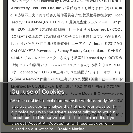
ルショータイム" Licensed by DWANGO Co.,Ltd ©MTK / INTERNET
Assisted by TekuTeku Life, inc. / "君氏危うくも近うよれ" (P)AT-X, In
c. ©赤塚不二夫／おそ松さん製作委員会 / "幻想系世界修復少女" Licen
sed by：Last Note.,EXIT TUNES / "最終鬼畜妹フランドール・Ｓ" 作
曲：ZUN (上海アリス幻樂団) 編曲：ビートまりお Licensed by COOL
&CREATE ©上海アリス幻樂団 / "幸せになれる隠しコマンドがあるら
しい" うたたＰ,EXIT TUNES 株式会社エーアイ（AI, Inc.） ©2017 VO
CALOMAKETS Powered by Bumpy Factory Corporation. ©AHS C
o.Ltd. / "チルノのパーフェクトさんすう教室" Licensed by：IOSYS ©
上海アリス幻樂団 / "チルノのパーフェクトさんすう教室 (EDM REMI
X)" Licensed by：IOSYS ©上海アリス幻樂団 / "ナイト・オブ・ナイ
ツ (Ryu☆Remix)" 作曲：ZUN (上海アリス幻樂団) 編曲：ビートまりお
Licensed by COOL&CREATE ©上海アリス幻樂団 / "初音ミクの消失"
Our use of Cookies
Licensed by EXIT TUNES ©Crypton Future Media, INC. www.piapro.
We use cookies to make our website work properly. We
net / "ハッピーシンセサイザ" 作詞：BETTI 作曲：BETTI (C) 2010 DW
also use cookies to analyze the traffic of our website, t
ANGO Co., Ltd. / "向日葵サンセット" Licensed by：IOSYS ©上海ア
o provide you with the advertisement tailored to your in
リス幻樂団 / "無頼ック自己ライザー" Licensed by EXIT TUNES INC. /
terest, and to link our website to the social media. If yo
u select “Accept All Cookies”, all of these cookies will b
e used on our website.
Cookie Notice