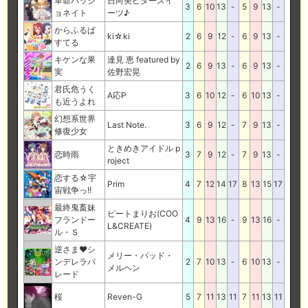
革命パッシ
日向美ビタースイ
3
6
10
13
-
5
9
13
-
ョネイト
ーツ♪
からふるぱ
ki☆ki
2
6
9
12
-
6
9
13
-
すてる
キケンな果
達見 恵 featured by
2
6
9
13
-
6
9
13
-
実
佐野宏晃
君氏危うく
A応P
3
6
10
12
-
6
10
13
-
も近うよれ
幻想系世界
Last Note.
3
6
9
12
-
7
9
13
-
修復少女
ときめきアイドル p
恋時雨
3
7
9
12
-
7
9
13
-
roject
恋する☆宇
Prim
4
7
12
14
17
8
13
15
17
宙戦争っ!!
最終鬼畜妹
ビートまりお(COO
フランドー
4
9
13
16
-
9
13
16
-
L&CREATE)
ル・Ｓ
逆さま♥シ
メリー・バッド・
ンデレラパ
2
7
10
13
-
6
10
13
-
メルヘン
レード
桜
Reven-G
5
7
11
13
11
7
11
13
11