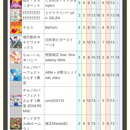
闘え！ダダ
ときめきアイドル p
3
6
9
13
-
6
10
13
-
ンダーンＶ
roject
打打打打打
ヒゲドライバー joi
2
5
11
13
16
5
11
13
16
打打打打打
n. SELEN
チカラ
BeForU
4
5
8
10
-
4
9
13
-
地方創生☆
日向美ビタースイ
チクワクテ
2
6
10
13
-
7
10
13
-
ーツ♪
ィクス
ちゅ～いん
阿部靖広 feat. Stra
3
6
8
10
13
5
8
11
13
☆バニー
wberry Wink
チルノのパ
ーフェクト
ARM＋夕野ヨシミ f
3
6
10
13
15
6
10
13
15
さんすう教
eat. miko
室
チルノのパ
ーフェクト
さんすう教
uno(IOSYS)
1
4
10
13
-
5
11
13
-
室 (EDM RE
MIX)
デッドボヲ
ルdeホーム
猫叉Masterβ2
3
6
9
13
-
5
8
13
-
ラン