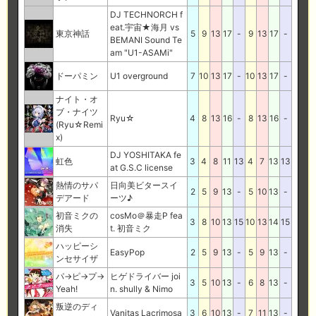
DJ TECHNORCH f
eat.宇宙★海月 vs
東京神話
5
9
13
17
-
9
13
17
-
BEMANI Sound Te
am "U1-ASAMi"
ドーパミン
U1 overground
7
10
13
17
-
10
13
17
-
ナイト・オ
ブ・ナイツ
Ryu☆
4
8
13
16
-
8
13
16
-
(Ryu☆Remi
x)
DJ YOSHITAKA fe
虹色
3
4
8
11
13
4
7
13
13
at G.S.C license
熱情のサパ
日向美ビタースイ
2
5
9
13
-
5
10
13
-
デアード
ーツ♪
初音ミクの
cosMo＠暴走P fea
3
8
10
13
15
10
13
14
15
消失
t. 初音ミク
ハッピーシ
EasyPop
2
5
9
13
-
5
9
13
-
ンセサイザ
パ→ピ→プ→
ヒゲドライバー joi
3
5
10
13
-
6
8
13
-
Yeah!
n. shully & Nimo
叛逆のディ
Vanitas Lacrimosa
3
6
10
13
-
7
11
13
-