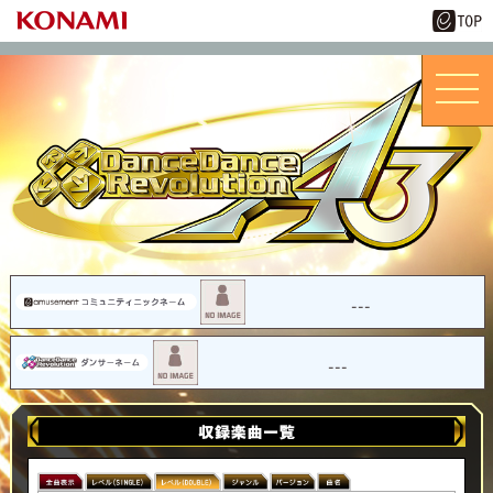
---
---