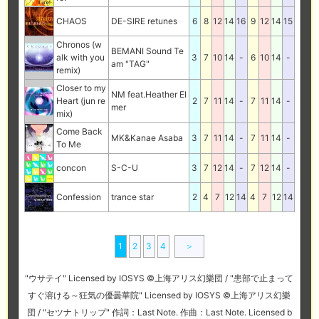
CHAOS
DE-SIRE retunes
6
8
12
14
16
9
12
14
15
Chronos (w
BEMANI Sound Te
alk with you
3
7
10
14
-
6
10
14
-
am "TAG"
remix)
Closer to my
NM feat.Heather El
Heart (jun re
2
7
11
14
-
7
11
14
-
mer
mix)
Come Back
MK&Kanae Asaba
3
7
11
14
-
7
11
14
-
To Me
concon
S-C-U
3
7
12
14
-
7
12
14
-
Confession
trance star
2
4
7
12
14
4
7
12
14
1
2
3
4
＞
"ウサテイ" Licensed by IOSYS ©上海アリス幻樂団 / "患部で止まって
すぐ溶ける～狂気の優曇華院" Licensed by IOSYS ©上海アリス幻樂
団 / "セツナトリップ" 作詞：Last Note. 作曲：Last Note. Licensed b