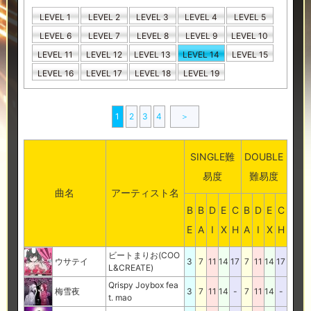
LEVEL 1
LEVEL 2
LEVEL 3
LEVEL 4
LEVEL 5
LEVEL 6
LEVEL 7
LEVEL 8
LEVEL 9
LEVEL 10
LEVEL 11
LEVEL 12
LEVEL 13
LEVEL 14
LEVEL 15
LEVEL 16
LEVEL 17
LEVEL 18
LEVEL 19
1
2
3
4
＞
SINGLE難
DOUBLE
易度
難易度
曲名
アーティスト名
B
B
D
E
C
B
D
E
C
E
A
I
X
H
A
I
X
H
ビートまりお(COO
ウサテイ
3
7
11
14
17
7
11
14
17
L&CREATE)
Qrispy Joybox fea
梅雪夜
3
7
11
14
-
7
11
14
-
t. mao