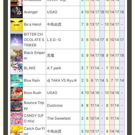
Avenger
USAO
4
10
14
17
18
10
14
17
18
Be a Hero!
中島由貴
7
9
13
17
-
10
14
17
-
BITTER CH
OCOLATE S
L.E.D.-G
3
6
10
14
17
6
10
14
17
TRIKER
Black Emper
黒魔
5
9
14
17
18
9
14
17
18
or
BLAKE
A.T.park
3
7
11
14
-
7
11
14
-
Blue Rain
dj TAKA VS Ryu☆
2
5
6
11
14
5
7
11
14
Boss Rush
USAO
4
10
14
16
-
10
14
16
-
Bounce Trip
Dustvoxx
4
8
11
14
-
8
11
14
-
py
CANDY (UF
The Sweetest
2
6
10
14
-
6
11
14
-
O mix)
Catch Our Fi
中島由貴
5
10
13
17
-
9
14
18
-
re!