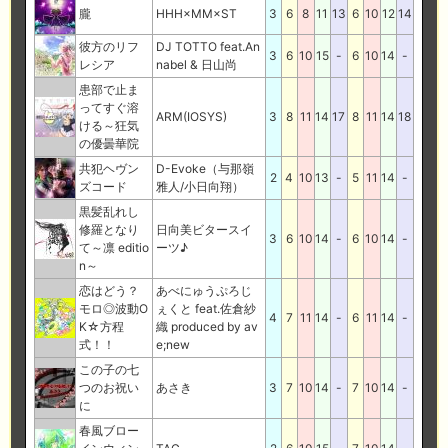
朧
HHH×MM×ST
3
6
8
11
13
6
10
12
14
彼方のリフ
DJ TOTTO feat.An
3
6
10
15
-
6
10
14
-
レシア
nabel & 日山尚
患部で止ま
ってすぐ溶
ARM(IOSYS)
3
8
11
14
17
8
11
14
18
ける～狂気
の優曇華院
共犯ヘヴン
D-Evoke（与那嶺
2
4
10
13
-
5
11
14
-
ズコード
雅人/小日向翔）
黒髪乱れし
修羅となり
日向美ビタースイ
3
6
10
14
-
6
10
14
-
て～凛 editio
ーツ♪
n～
恋はどう？
あべにゅうぷろじ
モロ◎波動O
ぇくと feat.佐倉紗
4
7
11
14
-
6
11
14
-
K☆方程
織 produced by av
式！！
e;new
この子の七
つのお祝い
あさき
3
7
10
14
-
7
10
14
-
に
春風ブロー