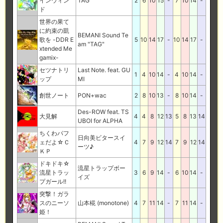
インウィン
TAG
2
6
10
15
-
7
10
14
-
ド
世界の果て
に約束の凱
BEMANI Sound Te
歌を -DDR E
5
10
14
17
-
10
14
17
-
am "TAG"
xtended Me
gamix-
セツナトリ
Last Note. feat. GU
1
4
10
14
-
4
10
14
-
ップ
MI
創世ノート
PON+wac
2
8
10
13
-
8
10
14
-
Des-ROW feat. TS
大見解
4
4
8
12
13
5
8
13
14
UBOI for ALPHA
ちくわパフ
日向美ビタースイ
ェだよ☆Ｃ
4
7
9
12
14
7
9
12
14
ーツ♪
ＫＰ
ドキドキ☆
流星トラップボー
流星トラッ
3
6
9
14
-
6
10
14
-
イズ
プガール!!
突撃！ガラ
スのニーソ
山本椛 (monotone)
4
7
11
14
-
7
11
14
-
姫！