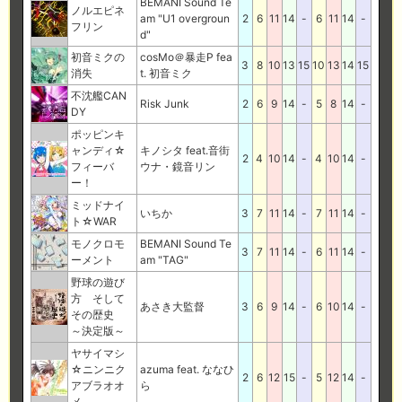
BEMANI Sound Te
ノルエピネ
am "U1 overgroun
2
6
11
14
-
6
11
14
-
フリン
d"
初音ミクの
cosMo＠暴走P fea
3
8
10
13
15
10
13
14
15
消失
t. 初音ミク
不沈艦CAN
Risk Junk
2
6
9
14
-
5
8
14
-
DY
ポッピンキ
ャンディ☆
キノシタ feat.音街
2
4
10
14
-
4
10
14
-
フィーバ
ウナ・鏡音リン
ー！
ミッドナイ
いちか
3
7
11
14
-
7
11
14
-
ト☆WAR
モノクロモ
BEMANI Sound Te
3
7
11
14
-
6
11
14
-
ーメント
am "TAG"
野球の遊び
方 そして
あさき大監督
3
6
9
14
-
6
10
14
-
その歴史
～決定版～
ヤサイマシ
☆ニンニク
azuma feat. ななひ
2
6
12
15
-
5
12
14
-
アブラオオ
ら
メ