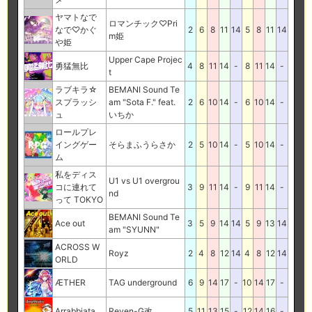
ヤマトなで
ロマンチック♡Pri
なで♡かぐ
2
6
8
11
14
5
8
11
14
m姫
や姫
Upper Cape Projec
勇猛無比
4
8
11
14
-
8
11
14
-
t
ラブキラ☆
BEMANI Sound Te
スプラッシ
am "Sota F." feat.
2
6
10
14
-
6
10
14
-
ュ
いちか
ロールプレ
イングゲー
そらまふうらさか
2
5
10
14
-
5
10
14
-
ム
私をディス
U1 vs U1 overgrou
コに連れて
3
9
11
14
-
9
11
14
-
nd
って TOKYO
BEMANI Sound Te
Ace out
3
5
9
14
14
5
9
13
14
am "SYUNN"
ACROSS W
Royz
2
4
8
12
14
4
8
12
14
ORLD
ÆTHER
TAG underground
6
9
14
17
-
10
14
17
-
Arrabbiata
Reven-G改
5
11
13
15
-
12
14
16
-