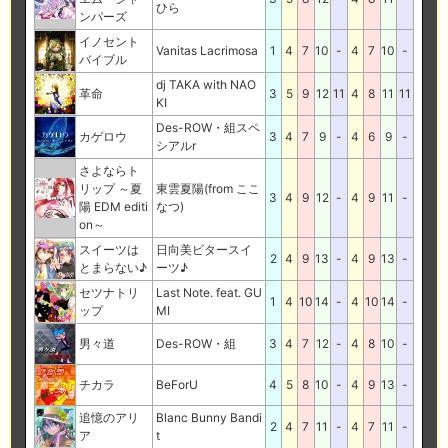
ひら
ンパーズ
イノセント
Vanitas Lacrimosa
1
4
7
10
-
4
7
10
-
バイブル
dj TAKA with NAO
革命
3
5
9
12
11
4
8
11
11
KI
Des-ROW・組スペ
カゲロウ
3
4
7
9
-
4
6
9
-
シアルr
さよならト
リップ ～夏
東雲夏陽(from ここ
3
4
9
12
-
4
9
11
-
陽 EDM editi
なつ)
on～
スイーツは
日向美ビタースイ
2
4
9
13
-
4
9
13
-
とまらない♪
ーツ♪
セツナトリ
Last Note. feat. GU
1
4
10
14
-
4
10
14
-
ップ
MI
男々道
Des-ROW・組
3
4
7
12
-
4
8
10
-
チカラ
BeForU
4
5
8
10
-
4
9
13
-
追憶のアリ
Blanc Bunny Bandi
2
4
7
11
-
4
7
11
-
ア
t