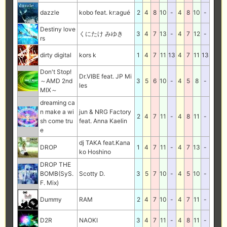
dazzle
kobo feat. kr:agué
2
4
8
10
-
4
8
10
-
Destiny love
くにたけ みゆき
3
4
7
13
-
4
7
12
-
rs
dirty digital
kors k
1
4
7
11
13
4
7
11
13
Don't Stop!
Dr.VIBE feat. JP Mi
～AMD 2nd
3
5
6
10
-
4
5
8
-
les
MIX～
dreaming ca
n make a wi
jun & NRG Factory
2
4
7
11
-
4
8
11
-
sh come tru
feat. Anna Kaelin
e
dj TAKA feat.Kana
DROP
1
4
7
11
-
4
7
13
-
ko Hoshino
DROP THE
BOMB(SyS.
Scotty D.
3
5
7
10
-
4
5
10
-
F. Mix)
Dummy
RAM
2
4
7
10
-
4
7
11
-
D2R
NAOKI
3
4
7
11
-
4
8
11
-