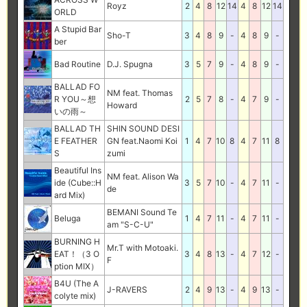
Royz
2
4
8
12
14
4
8
12
14
ORLD
A Stupid Bar
Sho-T
3
4
8
9
-
4
8
9
-
ber
Bad Routine
D.J. Spugna
3
5
7
9
-
4
8
9
-
BALLAD FO
NM feat. Thomas
R YOU～想
2
5
7
8
-
4
7
9
-
Howard
いの雨～
BALLAD TH
SHIN SOUND DESI
E FEATHER
GN feat.Naomi Koi
1
4
7
10
8
4
7
11
8
S
zumi
Beautiful Ins
NM feat. Alison Wa
ide (Cube::H
3
5
7
10
-
4
7
11
-
de
ard Mix)
BEMANI Sound Te
Beluga
1
4
7
11
-
4
7
11
-
am "S-C-U"
BURNING H
Mr.T with Motoaki.
EAT！（3 O
3
4
8
13
-
4
7
12
-
F
ption MIX）
B4U (The A
J-RAVERS
2
4
9
13
-
4
9
13
-
colyte mix)