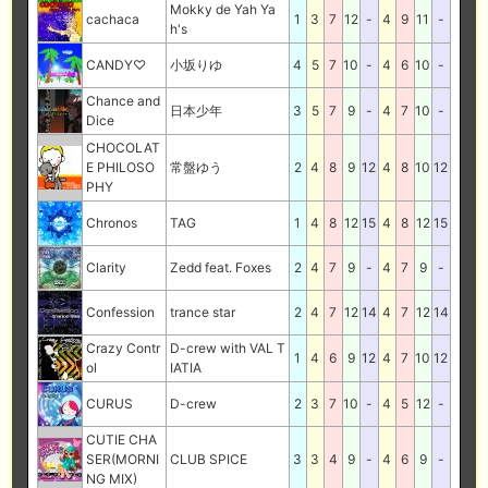
Mokky de Yah Ya
cachaca
1
3
7
12
-
4
9
11
-
h's
CANDY♡
小坂りゆ
4
5
7
10
-
4
6
10
-
Chance and
日本少年
3
5
7
9
-
4
7
10
-
Dice
CHOCOLAT
E PHILOSO
常盤ゆう
2
4
8
9
12
4
8
10
12
PHY
Chronos
TAG
1
4
8
12
15
4
8
12
15
Clarity
Zedd feat. Foxes
2
4
7
9
-
4
7
9
-
Confession
trance star
2
4
7
12
14
4
7
12
14
Crazy Contr
D-crew with VAL T
1
4
6
9
12
4
7
10
12
ol
IATIA
CURUS
D-crew
2
3
7
10
-
4
5
12
-
CUTIE CHA
SER(MORNI
CLUB SPICE
3
3
4
9
-
4
6
9
-
NG MIX)