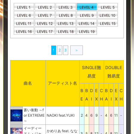
LEVEL 1
LEVEL 2
LEVEL 3
LEVEL 4
LEVEL 5
LEVEL 6
LEVEL 7
LEVEL 8
LEVEL 9
LEVEL 10
LEVEL 11
LEVEL 12
LEVEL 13
LEVEL 14
LEVEL 15
LEVEL 16
LEVEL 17
LEVEL 18
LEVEL 19
1
2
3
＞
SINGLE難
DOUBLE
易度
難易度
曲名
アーティスト名
B
B
D
E
C
B
D
E
C
E
A
I
X
H
A
I
X
H
蒼い衝動 ～f
or EXTREME
NAOKI feat.YUKI
2
4
6
9
-
4
6
11
-
～
イーディー
かめりあ feat. なな
エム・ジャ
3
5
8
12
-
4
8
11
-