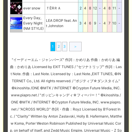
ever snow
ＴЁЯＲＡ
2
4
8
12
-
4
8
11
-
Every Day,
LEA DROP feat. An
Every Night
3
4
6
9
-
4
7
10
-
t Johnston
(NM STYLE)
1
2
3
＞
"イーディーエム・ジャンパーズ" 作詞：かめりあ 作曲：かめりあ 編
曲：かめりあ Licensed by EXIT TUNES / "セツナトリップ" 作詞：Las
t Note. 作曲：Last Note. Licensed by：Last Note.,EXIT TUNES, ©IN
TERNET Co., Ltd. All rights reserved. / "ポジティブ☆ダンスタイム"
©kinoshita /ONE ©MTK / INTERNET ©Crypton Future Media, INC.
www.piapro.net / "ポッピンキャンディ☆フィーバー！" ©kinoshita /
ONE ©MTK / INTERNET ©Crypton Future Media, INC. www.piapro.
net / "ACROSS WORLD" 作詞・作曲：Royz Licensed by B'Forest In
c. / "Clarity" Written by Anton Zaslavski, Holly B. Hafermann, Matthe
w Koma, Porter Weston Robinson Published by Universal Music Cor
p. on behalf of itself, and Zedd Music Empire, Universal Music - Z So