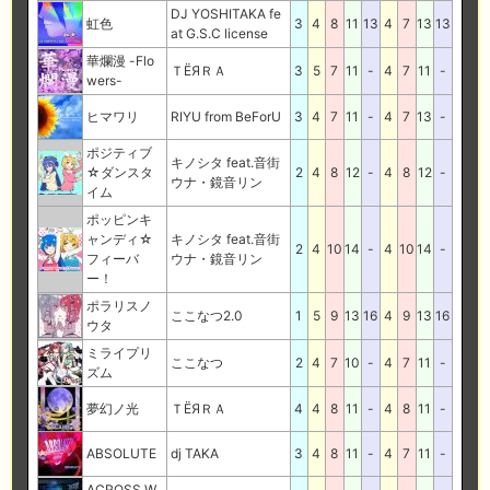
DJ YOSHITAKA fe
虹色
3
4
8
11
13
4
7
13
13
at G.S.C license
華爛漫 -Flo
ＴЁЯＲＡ
3
5
7
11
-
4
7
11
-
wers-
ヒマワリ
RIYU from BeForU
3
4
7
11
-
4
7
13
-
ポジティブ
キノシタ feat.音街
☆ダンスタ
2
4
8
12
-
4
8
12
-
ウナ・鏡音リン
イム
ポッピンキ
ャンディ☆
キノシタ feat.音街
2
4
10
14
-
4
10
14
-
フィーバ
ウナ・鏡音リン
ー！
ポラリスノ
ここなつ2.0
1
5
9
13
16
4
9
13
16
ウタ
ミライプリ
ここなつ
2
4
7
10
-
4
7
11
-
ズム
夢幻ノ光
ＴЁЯＲＡ
4
4
8
11
-
4
8
11
-
ABSOLUTE
dj TAKA
3
4
8
11
-
4
7
11
-
ACROSS W