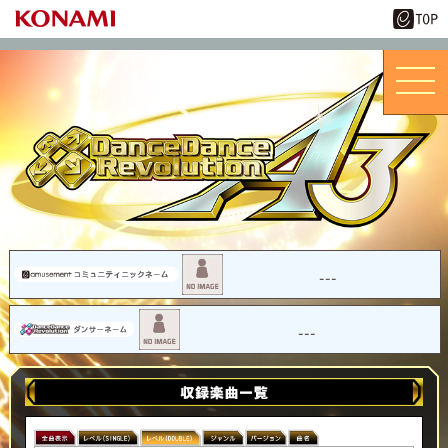
---
---