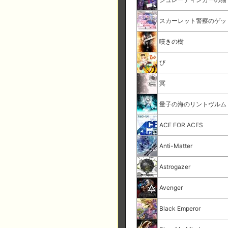
スカーレット警察のゲッ
嘆きの樹
び
冥
量子の海のリントヴルム
ACE FOR ACES
Anti-Matter
Astrogazer
Avenger
Black Emperor