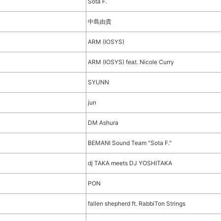
Sota F.
中島由貴
x
ARM (IOSYS)
ARM (IOSYS) feat. Nicole Curry
SYUNN
jun
DM Ashura
BEMANI Sound Team "Sota F."
dj TAKA meets DJ YOSHITAKA
PON
fallen shepherd ft. RabbiTon Strings