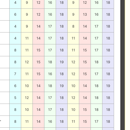
4
9
12
16
18
9
12
16
18
6
9
12
16
18
9
13
16
18
4
9
14
17
18
8
14
17
18
4
11
14
17
18
11
14
17
18
8
11
15
17
18
11
15
17
18
8
12
15
18
19
12
15
18
19
7
11
15
16
18
12
15
17
18
6
10
14
18
19
10
14
18
19
5
12
14
17
18
12
14
18
18
8
10
14
17
18
10
15
18
18
"
8
11
14
16
18
11
15
17
18