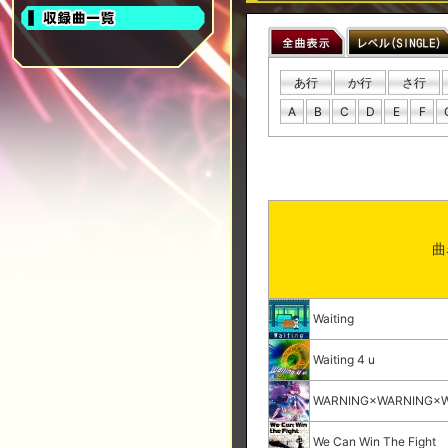
あ行
か行
さ行
A
B
C
D
E
F
曲
Waiting
Waiting 4 u
WARNING×WARNING×
We Can Win The Fight