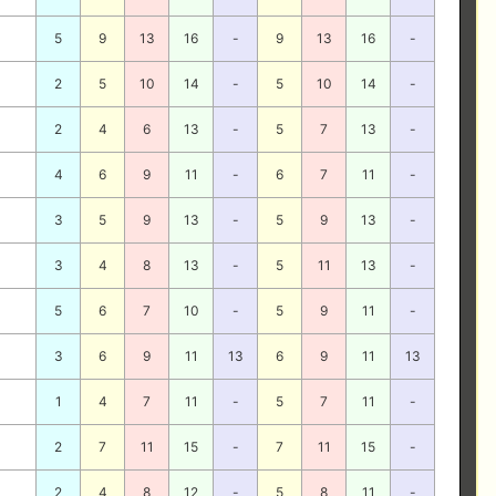
5
9
13
16
-
9
13
16
-
2
5
10
14
-
5
10
14
-
2
4
6
13
-
5
7
13
-
4
6
9
11
-
6
7
11
-
3
5
9
13
-
5
9
13
-
3
4
8
13
-
5
11
13
-
5
6
7
10
-
5
9
11
-
3
6
9
11
13
6
9
11
13
1
4
7
11
-
5
7
11
-
2
7
11
15
-
7
11
15
-
2
4
8
12
-
5
8
11
-