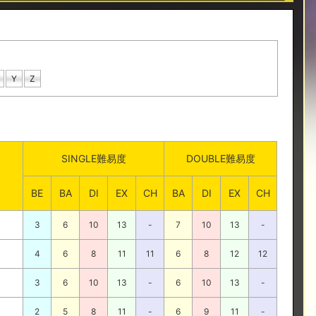
Y
Z
SINGLE難易度
DOUBLE難易度
BE
BA
DI
EX
CH
BA
DI
EX
CH
3
6
10
13
-
7
10
13
-
4
6
8
11
11
6
8
12
12
3
6
10
13
-
6
10
13
-
2
5
8
11
-
6
9
11
-