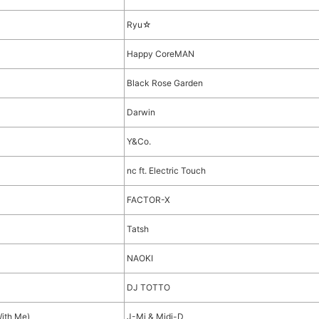
Ryu☆
Happy CoreMAN
Black Rose Garden
Darwin
Y&Co.
nc ft. Electric Touch
FACTOR-X
Tatsh
NAOKI
DJ TOTTO
With Me)
J-Mi & Midi-D