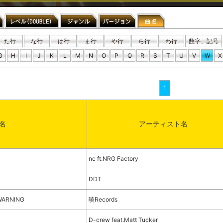
た行
な行
は行
ま行
や行
ら行
わ行
数字、記号
G
H
I
J
K
L
M
N
O
P
Q
R
S
T
U
V
W
X
1
名
アーティスト名
nc ft.NRG Factory
DDT
WARNING
暁Records
D-crew feat.Matt Tucker