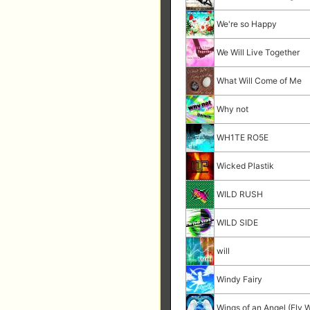
We're so Happy
We Will Live Together
What Will Come of Me
Why not
WH1TE RO5E
Wicked Plastik
WILD RUSH
WILD SIDE
will
Windy Fairy
Wings of an Angel (Fly 