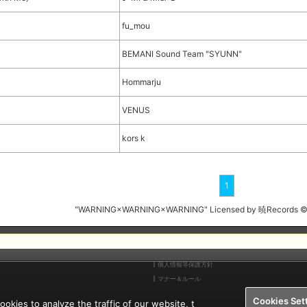
fu_mou
BEMANI Sound Team "SYUNN"
Hommarju
VENUS
kors k
1
"WARNING×WARNING×WARNING" Licensed by 暁Recor
個人情報等保護方針
マナー＆ルール
Cookies Set
kies to analyze the traffic of our website, t