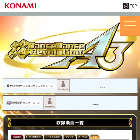
---
---