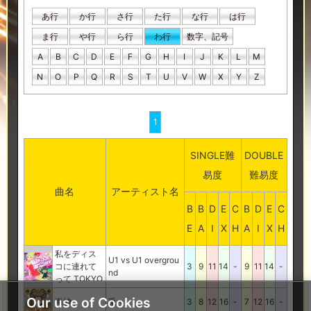
あ行
か行
さ行
た行
な行
は行
ま行
や行
ら行
わ行
数字、記号
A
B
C
D
E
F
G
H
I
J
K
L
M
N
O
P
Q
R
S
T
U
V
W
X
Y
Z
1
SINGLE難
DOUBLE
易度
難易度
曲名
アーティスト名
B
B
D
E
C
B
D
E
C
E
A
I
X
H
A
I
X
H
私をディス
U1 vs U1 overgrou
コに連れて
3
9
11
14
-
9
11
14
-
nd
って TOKYO
Our use of Cookies
海神
兎々
3
8
12
16
-
7
12
16
-