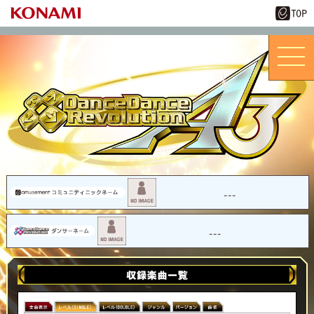
---
---