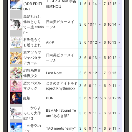
ＴЁЯＲＡ feat.宇宙
(DDR EDITI
1
6
11
14
-
7
12
15
-
戦隊NOIZ
ON)
黒髪乱れし
修羅となり
日向美ビタースイ
3
6
10
14
-
6
10
14
-
て～凛 editio
ーツ♪
n～
君氏危うく
A応P
3
6
10
12
-
6
10
13
-
も近うよれ
激アツ☆マ
日向美ビタースイ
ジヤバ☆チ
3
6
9
13
-
5
10
12
-
ーツ♪
アガール
幻想系世界
Last Note.
3
6
9
12
-
7
9
13
-
修復少女
恋のパズル
ときめきアイドル p
3
6
9
11
-
6
9
11
-
マジック
roject Rhythmixxx
紅焔
PON
3
6
9
12
15
6
9
12
15
ここからよ
BEMANI Sound Te
ろしく大作
3
6
9
11
-
6
9
11
-
am "あさき隊"
戦143
この青空の
TAG meets “eimy”
3
6
9
11
-
6
9
11
-
下で