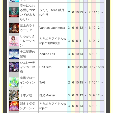
幸せになれ
る隠しコマ
うたたP feat. 結月
2
6
10
13
-
7
11
13
-
ンドがある
ゆかり
らしい
至上のラト
Vanitas Lacrimosa
3
6
9
12
-
6
10
12
-
ゥーリア
しゃかりき
ときめきアイドル p
リレーショ
3
6
9
11
-
6
9
12
-
roject 結城秋葉
ン
十二星座の
Zodiac Fall
3
6
10
13
-
6
10
13
-
聖域
シュレーデ
ィンガーの
Cait Sith
6
9
12
15
18
9
12
15
18
猫
春風ブロー
インウィン
TAG
2
6
10
15
-
7
10
14
-
ド
千年ノ理
猫叉Master
3
6
9
12
-
6
9
12
-
闘え！ダダ
ときめきアイドル p
3
6
9
13
-
6
10
13
-
ンダーンＶ
roject