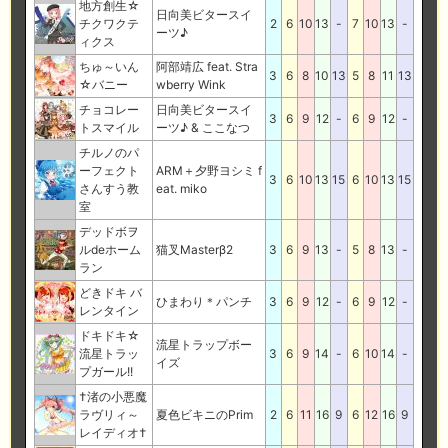
地方創生☆
日向美ビタースイ
チクワクテ
2
6
10
13
-
7
10
13
-
ーツ♪
ィクス
ちゅ～いん
阿部靖広 feat. Stra
3
6
8
10
13
5
8
11
13
☆バニー
wberry Wink
チョコレー
日向美ビタースイ
3
6
9
12
-
6
9
12
-
トスマイル
ーツ♪ & ここなつ
チルノのパ
ーフェクト
ARM＋夕野ヨシミ f
3
6
10
13
15
6
10
13
15
さんすう教
eat. miko
室
デッドボヲ
ルdeホーム
猫叉Masterβ2
3
6
9
13
-
5
8
13
-
ラン
どきドキ バ
ひまわり＊パンチ
3
6
9
12
-
6
9
12
-
レンタイン
ドキドキ☆
流星トラップボー
流星トラッ
3
6
9
14
-
6
10
14
-
イズ
プガール!!
†渚の小悪魔
ラヴリィ～
夏色ビキニのPrim
2
6
11
16
9
6
12
16
9
レイディオ†