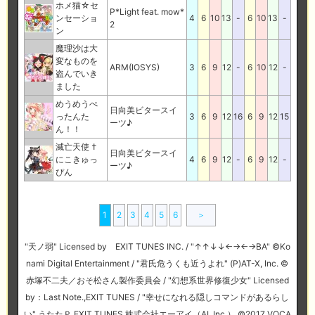
ホメ猫☆セ
P*Light feat. mow*
ンセーショ
4
6
10
13
-
6
10
13
-
2
ン
魔理沙は大
変なものを
ARM(IOSYS)
3
6
9
12
-
6
10
12
-
盗んでいき
ました
めうめうぺ
日向美ビタースイ
ったんた
3
6
9
12
16
6
9
12
15
ーツ♪
ん！！
滅亡天使 †
日向美ビタースイ
にこきゅっ
4
6
9
12
-
6
9
12
-
ーツ♪
ぴん
1
2
3
4
5
6
＞
"天ノ弱" Licensed by EXIT TUNES INC. / "↑↑↓↓←→←→BA" ©Ko
nami Digital Entertainment / "君氏危うくも近うよれ" (P)AT-X, Inc. ©
赤塚不二夫／おそ松さん製作委員会 / "幻想系世界修復少女" Licensed
by：Last Note.,EXIT TUNES / "幸せになれる隠しコマンドがあるらし
い" うたたＰ,EXIT TUNES 株式会社エーアイ（AI, Inc.） ©2017 VOCA