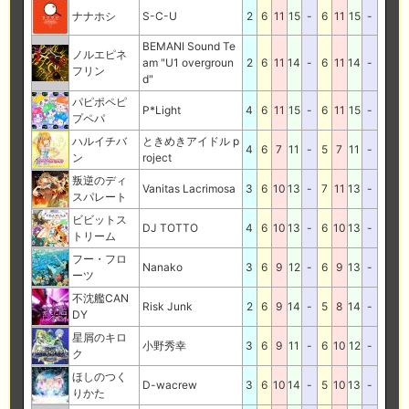
ナナホシ
S-C-U
2
6
11
15
-
6
11
15
-
BEMANI Sound Te
ノルエピネ
am "U1 overgroun
2
6
11
14
-
6
11
14
-
フリン
d"
パピポペピ
P*Light
4
6
11
15
-
6
11
15
-
プペパ
ハルイチバ
ときめきアイドル p
4
6
7
11
-
5
7
11
-
ン
roject
叛逆のディ
Vanitas Lacrimosa
3
6
10
13
-
7
11
13
-
スパレート
ビビットス
DJ TOTTO
4
6
10
13
-
6
10
13
-
トリーム
フー・フロ
Nanako
3
6
9
12
-
6
9
13
-
ーツ
不沈艦CAN
Risk Junk
2
6
9
14
-
5
8
14
-
DY
星屑のキロ
小野秀幸
3
6
9
11
-
6
10
12
-
ク
ほしのつく
D-wacrew
3
6
10
14
-
5
10
13
-
りかた