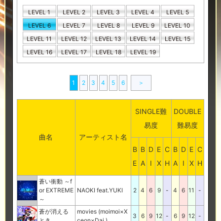
LEVEL 1
LEVEL 2
LEVEL 3
LEVEL 4
LEVEL 5
LEVEL 6
LEVEL 7
LEVEL 8
LEVEL 9
LEVEL 10
LEVEL 11
LEVEL 12
LEVEL 13
LEVEL 14
LEVEL 15
LEVEL 16
LEVEL 17
LEVEL 18
LEVEL 19
1
2
3
4
5
6
＞
SINGLE難
DOUBLE
易度
難易度
曲名
アーティスト名
B
B
D
E
C
B
D
E
C
E
A
I
X
H
A
I
X
H
蒼い衝動 ～f
or EXTREME
NAOKI feat.YUKI
2
4
6
9
-
4
6
11
-
～
蒼が消える
movies (moimoi×X
3
6
9
12
-
6
9
12
-
とき
ceon×Dai.)