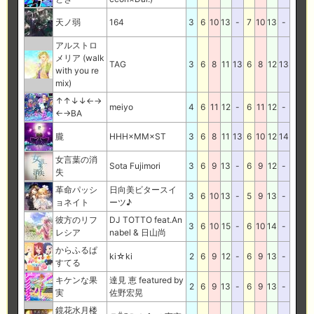
天ノ弱
164
3
6
10
13
-
7
10
13
-
アルストロ
メリア (walk
TAG
3
6
8
11
13
6
8
12
13
with you re
mix)
↑↑↓↓←→
meiyo
4
6
11
12
-
6
11
12
-
←→BA
朧
HHH×MM×ST
3
6
8
11
13
6
10
12
14
女言葉の消
Sota Fujimori
3
6
9
13
-
6
9
12
-
失
革命パッシ
日向美ビタースイ
3
6
10
13
-
5
9
13
-
ョネイト
ーツ♪
彼方のリフ
DJ TOTTO feat.An
3
6
10
15
-
6
10
14
-
レシア
nabel & 日山尚
からふるぱ
ki☆ki
2
6
9
12
-
6
9
13
-
すてる
キケンな果
達見 恵 featured by
2
6
9
13
-
6
9
13
-
実
佐野宏晃
鏡花水月楼